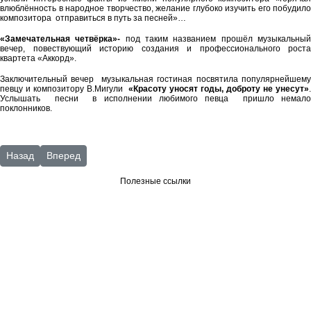
влюблённость в народное творчество, желание глубоко изучить его побудило
композитора отправиться в путь за песней»…
«Замечательная четвёрка»-
под таким названием прошёл музыкальны
вечер, повествующий историю создания и профессионального роста
квартета «Аккорд».
Заключительный вечер музыкальная гостиная посвятила популярнейшему
певцу и композитору В.Мигули
«Красоту уносят годы, доброту не унесут»
.
Услышать песни в исполнении любимого певца пришло немало
поклонников.
Предыдущий: январь 2014 г.
Следующий: Клуб "Собеседник"
Назад
Вперед
Полезные ссылки