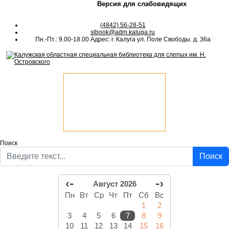
Версия для слабовидящих
(4842) 56-28-51
slbook@adm.kaluga.ru
Пн.-Пт.: 9.00-18.00 Адрес: г. Калуга ул. Поле Свободы. д. 36а
Поиск
Поиск
‹-
-›
Август 2026
Пн
Вт
Ср
Чт
Пт
Сб
Вс
1
2
3
4
5
6
7
8
9
10
11
12
13
14
15
16