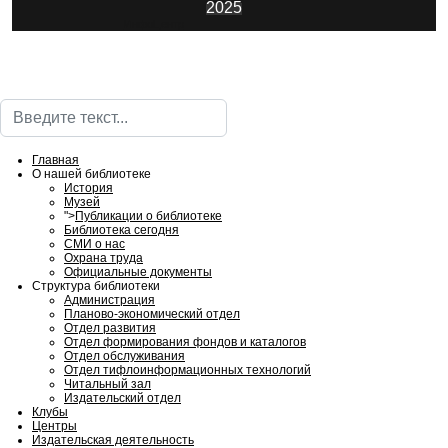
2025
ИнфоЦентр
Поиск
Главная
О нашей библиотеке
История
Музей
">
Публикации о библиотеке
Библиотека сегодня
СМИ о нас
Охрана труда
Официальные документы
Структура библиотеки
Администрация
Планово-экономический отдел
Отдел развития
Отдел формирования фондов и каталогов
Отдел обслуживания
Отдел тифлоинформационных технологий
Читальный зал
Издательский отдел
Клубы
Центры
Издательская деятельность