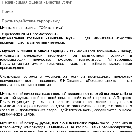
Независимая оценка качества услуг
Поиск
Противодействие терроризму
Музыкальная гостиная "Обитель муз"
18 февраля 2014
Просмотров: 3129
Музыкальная гостиная «Обитель муз»,
для любителей искусства
проводит цикл музыкальных вечеров.
«Музыка и химия в одном сердце»
- так назывался музыкальный вечер,
открывший очередной творческий год музыкальной гостиной и
раскрывающий творчество русского композитора А.П.Бородина.
Присутствующие имели возможность услышать любимые музыкальные
произведения.
Следующая встреча в музыкальной гостиной посвящалась творчеству
популярного поэта – песенника Л.И.Ошанина.
«Поющие стихи»
- так
называлось это мероприятие.
Музыкальный вечер под названием «
У природы нет плохой погоды»
собра
в уютной музыкальной гостиной немало любителей творчества А.Петрова.
Присутствующие узнали интересные факты из жизни популярного
композитора «произведения Андрея Петрова очень разные, с отражением
светлых и драматических сторон действительности, соединяются в некое
органическое целое.
Музыкальный вечер «
Друзья, люблю я Ленинские горы»
посвящался жизни
и творчеству композитора Ю.Милютина. Те, кто пришёл на это мероприятие,
узнали интересные факты из жизни популярного композитора «горячая