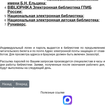
имени Б.Н. Ельцина;
BIBLIOPHIKA Электронная библиотека ГПИБ
России;
Национальная электронная библиотека;
Национальная электронная детская библиотека;
Руниверс
.
Индивидуальный логин и пароль выдается в библиотеке по предъявлению
читательского билета и по почте
Адрес электронной почты защищен от спам-
ботов. Для просмотра адреса в браузере должен быть включен Javascript.
.
Рассылка паролей по Вашим запросам производится специалистам в часы и
дни работы библиотеки. Заявки, полученные после окончания рабочего дня,
будут выполнены на следующий день.
Предыдущий: Электронная библиотечная система «ЛитРес: Библ
Следующий: Областной творческий конкурс детского рис
Назад
Вперед
Полезные ссылки