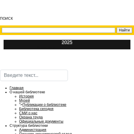
ПОИСК
2025
ИнфоЦентр
Поиск
Главная
О нашей библиотеке
История
Музей
">
Публикации о библиотеке
Библиотека сегодня
СМИ о нас
Охрана труда
Официальные документы
Структура библиотеки
Администрация