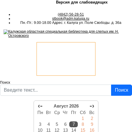
Версия для слабовидящих
(4842) 56-28-51
slbook@adm.kaluga.ru
Пн.-Пт.: 9.00-18.00 Адрес: г. Калуга ул. Поле Свободы. д. 36а
Поиск
Поиск
‹-
-›
Август 2026
Пн
Вт
Ср
Чт
Пт
Сб
Вс
1
2
3
4
5
6
7
8
9
10
11
12
13
14
15
16