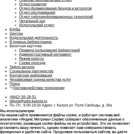
Планово-экономический отдел
Отдел развития
Отдел формирования фондов и каталогов
Отдел обслуживания
Отдел тифлоинформационных технологий
Читальный зал
Издательский отдел
Клубы
Центры
Издательская деятельность
В помощь библиотекарю
Визитная карточка
Правила пользования библиотекой
Административный регламент
Режим работы
Схема проезда
Тифло-каталог
Социальное партнерство
Контактная информация
Независимая оценка качества услуг
Поиск
">
Противодействие терроризму
(4842) 56-28-51
slbook@adm.kaluga.ru
Пн.-Пт.: 9.00-18.00 Адрес: г. Калуга ул. Поле Свободы. д. 36а
Мы используем куки
Мы используем куки
На нашем сайте применяются файлы cookie, и работает система веб-
На нашем сайте применяются файлы cookie, и работает система веб-
аналитики «Яндекс Метрика».Сервис собирает обезличенные данные о
аналитики «Яндекс Метрика».Сервис собирает обезличенные данные о
посетителях, размещая cookie-файлы на их устройствах. Это не позволяет
посетителях, размещая cookie-файлы на их устройствах. Это не позволяет
установить вашу личность, однако помогает нам совершенствовать
установить вашу личность, однако помогает нам совершенствовать
функционал и удобство сайта. Продолжая пользоваться сайтом, вы даёте
функционал и удобство сайта. Продолжая пользоваться сайтом, вы даёте