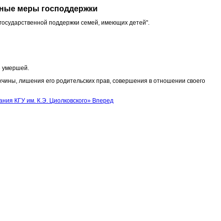
ьные меры господдержки
государственной поддержки семей, имеющих детей".
е умершей.
жчины, лишения его родительских прав, совершения в отношении своего
ания КГУ им. К.Э. Циолковского»
Вперед