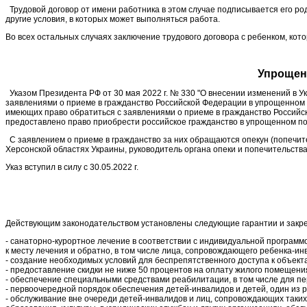
Трудовой договор от имени работника в этом случае подписывается его р
другие условия, в которых может выполняться работа.
Во всех остальных случаях заключение трудового договора с ребенком, кото
Упрощен 
Указом Президента РФ от 30 мая 2022 г. № 330 "О внесении изменений в У
заявлениями о приеме в гражданство Российской Федерации в упрощенном п
имеющих право обратиться с заявлениями о приеме в гражданство Российс
предоставлено право приобрести российское гражданство в упрощенном по
С заявлением о приеме в гражданство за них обращаются опекун (попечите
Херсонской областях Украины, руководитель органа опеки и попечительства
Указ вступил в силу с 30.05.2022 г.
Действующим законодательством установлены следующие гарантии и закре
- санаторно-курортное лечение в соответствии с индивидуальной программ
к месту лечения и обратно, в том числе лица, сопровождающего ребенка-ин
- создание необходимых условий для беспрепятственного доступа к объек
- предоставление скидки не ниже 50 процентов на оплату жилого помещения
- обеспечение специальными средствами реабилитации, в том числе для пе
- первоочередной порядок обеспечения детей-инвалидов и детей, один из 
- обслуживание вне очереди детей-инвалидов и лиц, сопровождающих таких