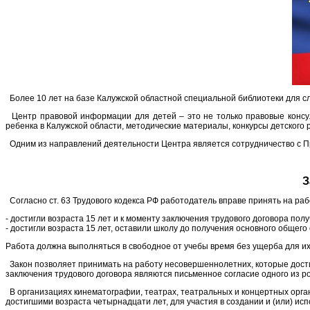
Более 10 лет на базе Калужской областной специальной библиотеки для с
Центр правовой информации для детей – это не только правовые консул
ребенка в Калужской области, методические материалы, конкурсы детского 
Одним из направлений деятельности Центра является сотрудничество с Пр
З
Согласно ст. 63 Трудового кодекса РФ работодатель вправе принять на раб
- достигли возраста 15 лет и к моменту заключения трудового договора по
- достигли возраста 15 лет, оставили школу до получения основного обще
Работа должна выполняться в свободное от учебы время без ущерба для и
Закон позволяет принимать на работу несовершеннолетних, которые дост
заключения трудового договора являются письменное согласие одного из р
В организациях кинематографии, театрах, театральных и концертных органи
достигшими возраста четырнадцати лет, для участия в создании и (или) и