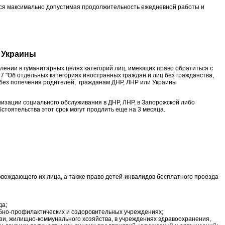
ются максимально допустимая продолжительность ежедневной работы и
и Украины
елении в гуманитарных целях категорий лиц, имеющих право обратиться с
7 "Об отдельных категориях иностранных граждан и лиц без гражданства,
 без попечения родителей, гражданам ДНР, ЛНР или Украины
низации социального обслуживания в ДНР, ЛНР, в Запорожской либо
стоятельства этот срок могут продлить еще на 3 месяца.
ровождающего их лица, а также право детей-инвалидов бесплатного проезда
да;
ебно-профилактических и оздоровительных учреждениях;
язи, жилищно-коммунального хозяйства, в учреждениях здравоохранения,