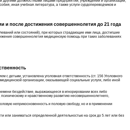
и и другими должностными лицами предприятий, учреждений и организаций;
бия, иная учебная литература, а также услуги сурдопереводчиков и
и и после достижения совершеннолетия до 21 года
леваний или состояний), при которых страдающие ими лица, достигшие
стижения совершеннолетия медицинскую помощь при таких заболеваниях
ственность
с детьми, установлена уголовная ответственность (ст. 156 Уголовного
й, медицинской организации, оказывающей социальные услуги, либо иной
емени бездействие, выражающееся в игнорировании всех либо
, психическому и нравственному развитию несовершеннолетнего,
половую неприкосновенность и половую свободу, но и в применении
и или заниматься определенной деятельностью на срок до 5 лет или без