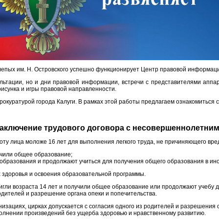
лепых им. Н. Островского успешно функционирует Центр правовой информаци
ьтации, но и дни правовой информации, встречи с представителями аппа
рисунка и игры правовой направленности.
окуратурой города Калуги. В рамках этой работы предлагаем ознакомиться 
аключение трудового договора с несовершеннолетни
оту лица моложе 16 лет для выполнения легкого труда, не причиняющего вред
лучили общее образование;
го образования и продолжают учиться для получения общего образования в ин
х здоровья и освоения образовательной программы.
игли возраста 14 лет и получили общее образование или продолжают учебу 
одителей и разрешение органа опеки и попечительства.
зациях, цирках допускается с согласия одного из родителей и разрешения о
сполнении произведений без ущерба здоровью и нравственному развитию.