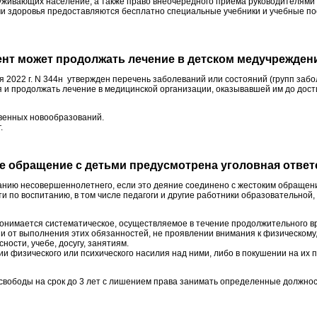
служивающих население, а также право внеочередного приема руководителям
 здоровья предоставляются бесплатно специальные учебники и учебные посо
ент может продолжать лечение в детском медучреждени
2022 г. N 344н утвержден перечень заболеваний или состояний (групп забо
я и продолжать лечение в медицинской организации, оказывавшей им до до
венных новообразований.
.
ое обращение с детьми предусмотрена уголовная ответ
ю несовершеннолетнего, если это деяние соединено с жестоким обращением 
ти по воспитанию, в том числе педагоги и другие работники образовательно
нимается систематическое, осуществляемое в течение продолжительного вр
 от выполнения этих обязанностей, не проявлении внимания к физическому
ости, учебе, досугу, занятиям.
и физического или психического насилия над ними, либо в покушении на их 
вободы на срок до 3 лет с лишением права занимать определенные должност