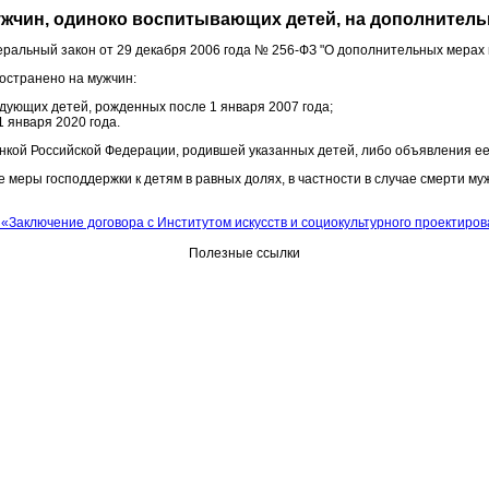
мужчин, одиноко воспитывающих детей, на дополнител
альный закон от 29 декабря 2006 года № 256-ФЗ "О дополнительных мерах 
остранено на мужчин:
едующих детей, рожденных после 1 января 2007 года;
 января 2020 года.
нкой Российской Федерации, родившей указанных детей, либо объявления е
меры господдержки к детям в равных долях, в частности в случае смерти му
«Заключение договора с Институтом искусств и социокультурного проектиров
Полезные ссылки