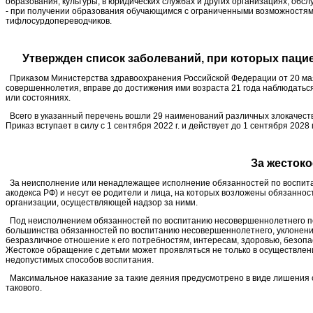
образования, культуры, в юридических службах и других организациях, об
- при получении образования обучающимся с ограниченными возможностями
тифлосурдопереводчиков.
Утвержден список заболеваний, при которых паци
Приказом Министерства здравоохранения Российской Федерации от 20 мая 
совершеннолетия, вправе до достижения ими возраста 21 года наблюдатьс
или состояниях.
Всего в указанный перечень вошли 29 наименований различных злокачест
Приказ вступает в силу с 1 сентября 2022 г. и действует до 1 сентября 2028 г
За жесток
За неисполнение или ненадлежащее исполнение обязанностей по воспитани
aкодекса РФ) и несут ее родители и лица, на которых возложены обязаннос
организации, осуществляющей надзор за ними.
Под неисполнением обязанностей по воспитанию несовершеннолетнего по
большинства обязанностей по воспитанию несовершеннолетнего, уклонении
безразличное отношение к его потребностям, интересам, здоровью, безопасн
Жестокое обращение с детьми может проявляться не только в осуществлени
недопустимых способов воспитания.
Максимальное наказание за такие деяния предусмотрено в виде лишения с
такового.