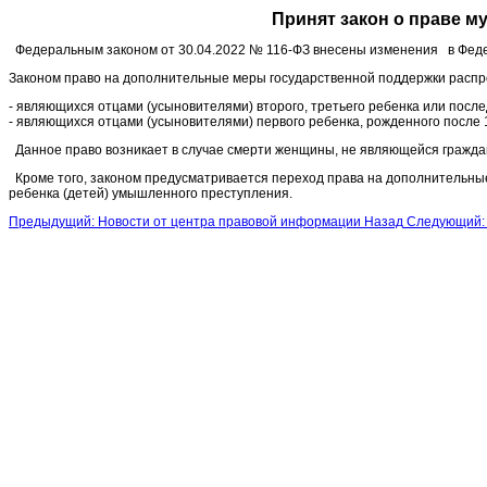
Принят закон о праве 
Федеральным законом от 30.04.2022 № 116-ФЗ внесены изменения в Федер
Законом право на дополнительные меры государственной поддержки распр
- являющихся отцами (усыновителями) второго, третьего ребенка или посл
- являющихся отцами (усыновителями) первого ребенка, рожденного после 1
Данное право возникает в случае смерти женщины, не являющейся гражда
Кроме того, законом предусматривается переход права на дополнительные 
ребенка (детей) умышленного преступления.
Предыдущий: Новости от центра правовой информации
Назад
Следующий: 