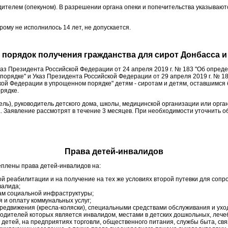
одителем (опекуном). В разрешении органа опеки и попечительства указыва
рому не исполнилось 14 лет, не допускается.
порядок получения гражданства для сирот Донбасса 
каз Президента Российской Федерации от 24 апреля 2019 г. № 183 "Об опред
орядке" и Указ Президента Российской Федерации от 29 апреля 2019 г. № 18
кой Федерации в упрощенном порядке" детям - сиротам и детям, оставшимся
рядке.
ль), руководитель детского дома, школы, медицинской организации или орга
. Заявление рассмотрят в течение 3 месяцев. При необходимости уточнить об
Права детей-инвалидов
плены права детей-инвалидов на:
ой реабилитации и на получение на тех же условиях второй путевки для соп
валида;
там социальной инфраструктуры;
 и оплату коммунальных услуг;
редвижения (кресла-коляски), специальными средствами обслуживания и ухо
родителей которых является инвалидом, местами в детских дошкольных, леч
 детей, на предприятиях торговли, общественного питания, службы быта, св