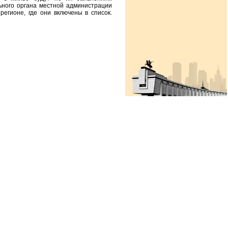
ьного органа местной администрации
регионе, где они включены в список.
 «СПАСИБО ИНТЕРНЕТУ – 2022»