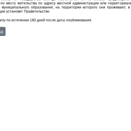
 по месту жительства по адресу местной администрации или территориал
) муниципального образования, на территории которого они проживают, в 
ции установит Правительство.
силу по истечении 180 дней после даты опубликования.
Прекрасные глаза – каждому!»
ющий: Всероссийский конкурс личных достижений пенсионеров
ед