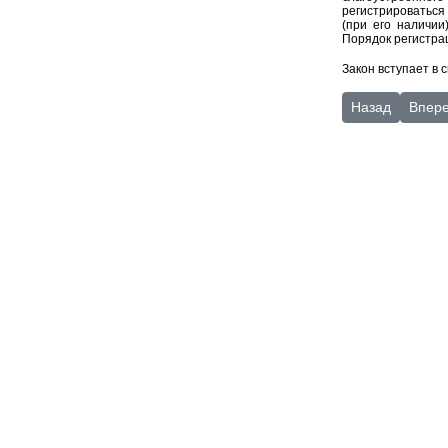
регистрироваться
(при его наличии
Порядок регистра
Закон вступает в 
Предыдущий: «
Следу
Назад
Впер