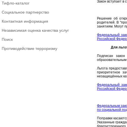
Закон вступает в с
Тифло-каталог
Социальное партнерство
Решение об откр
Контактная информация
родителей. В "пр
занятиям. Могут 
Независимая оценка качества услуг
Федеральный зако
Российской Феде
Поиск
Для льго
Противодействие терроризму
Подписан закон
образовательным 
Льгота предостав
приоритетное за
незащищённых кат
Федеральный зак
Российской Феде
Федеральным зако
по социальной по
Поправки касаются
Указанные гражда
благоустроенног