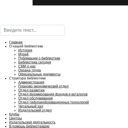
Поиск
Главная
О нашей библиотеке
История
Музей
Публикации о библиотеке
Библиотека сегодня
СМИ о нас
Охрана труда
Официальные документы
Структура библиотеки
Администрация
Планово-экономический отдел
Отдел развития
Отдел формирования фондов и каталогов
Отдел обслуживания
Отдел тифлоинформационных технологий
Читальный зал
Издательский отдел
Клубы
Центры
Издательская деятельность
В помощь библиотекарю