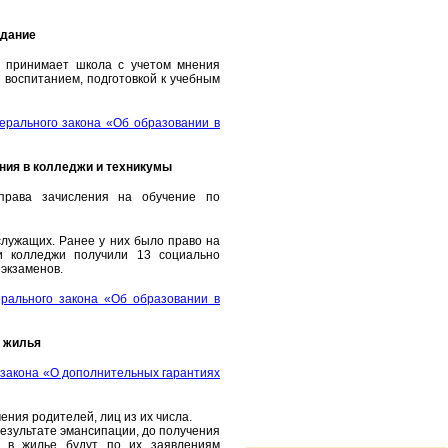
адание
 принимает школа с учетом мнения
 воспитанием, подготовкой к учебным
ерального закона «Об образовании в
ния в колледжи и техникумы
права зачисления на обучение по
служащих. Ранее у них было право на
и колледжи получили 13 социально
экзаменов.
рального закона «Об образовании в
о жилья
 закона «О дополнительных гарантиях
ения родителей, лиц из их числа.
езультате эмансипации, до получения
я в жилье будут по их заявлениям