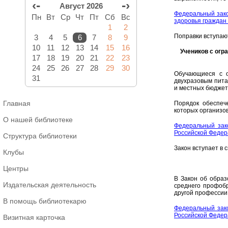
‹-
-›
Август 2026
Федеральный зако
Пн
Вт
Ср
Чт
Пт
Сб
Вс
здоровья граждан
1
2
Поправки вступают 
3
4
5
6
7
8
9
10
11
12
13
14
15
16
Учеников с ог
17
18
19
20
21
22
23
24
25
26
27
28
29
30
Обучающиеся с о
31
двухразовым пита
и местных бюджет
Главная
Порядок обеспеч
которых организов
О нашей библиотеке
Федеральный зак
Российской Феде
Структура библиотеки
Закон вступает в с
Клубы
Центры
В Закон об образ
Издательская деятельность
среднего профобр
другой профессии
В помощь библиотекарю
Федеральный зако
Российской Феде
Визитная карточка