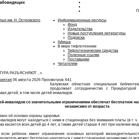
лабовидящих
П
Информационные ресурсы
Фонд
Издательства
Новые поступления литературы
Подписка
Афиша
В мире тифлотехники
Тифлотехнические средства
Полезные ссылки
Поставщики
Читателям
АТУРА РАЗЪЯСНЯЮТ…»
риятия
06 августа 2026
Просмотров: 641
Калужская областная специальная библиоте
продолжает сотрудничество с Прокуратурой
ах детей, в том числе детей-инвалидов.
ей-инвалидов со значительными ограничениями обеспечат бесплатное на
независимо от возраста
акон об основах охраны здоровья.
валидов могут находиться с ними в стационарах без взимания платы (в т. ч.
ма касается всех детей до 4 лет, а также детей старше 4 лет при наличии ме
о если ребенок имеет ограничения основных категорий жизнедеятельност
родитель может бесплатно находиться с ним в стационаре независимо от воз