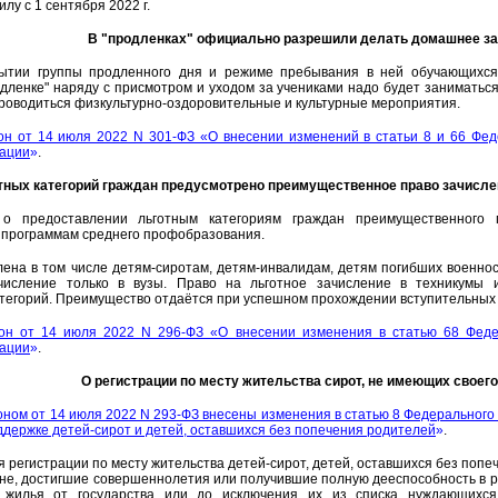
илу с 1 сентября 2022 г.
В "продленках" официально разрешили делать домашнее з
ытии группы продленного дня и режиме пребывания в ней обучающихся
одленке" наряду с присмотром и уходом за учениками надо будет заниматься
проводиться физкультурно-оздоровительные и культурные мероприятия.
н от 14 июля 2022 N 301-ФЗ «О внесении изменений в статьи 8 и 66 Фед
рации
»
.
тных категорий граждан предусмотрено преимущественное право зачисле
 о предоставлении льготным категориям граждан преимущественного 
программам среднего профобразования.
лена в том числе детям-сиротам, детям-инвалидам, детям погибших военно
числение только в вузы. Право на льготное зачисление в техникумы 
егорий. Преимущество отдаётся при успешном прохождении вступительных 
он от 14 июля 2022 N 296-ФЗ «О внесении изменения в статью 68 Феде
рации
»
.
О регистрации по месту жительства сирот, не имеющих своег
ном от 14 июля 2022 N 293-ФЗ внесены изменения в статью 8 Федерального
ддержке детей-сирот и детей, оставшихся без попечения родителей
»
.
 регистрации по месту жительства детей-сирот, детей, оставшихся без попеч
не, достигшие совершеннолетия или получившие полную дееспособность в р
о жилья от государства или до исключения их из списка нуждающихс