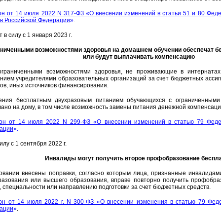
н от 14 июля 2022 N 317-ФЗ «О внесении изменений в статьи 51 и 80 Фед
 в Российской Федерации
»
.
в силу с 1 января 2023 г.
раниченными возможностями здоровья на домашнем обучении обеспечат 
или будут выплачивать компенсацию
граниченными возможностями здоровья, не проживающие в интернатах,
нием учредителями образовательных организаций за счет бюджетных ассиг
ов, иных источников финансирования.
ения бесплатным двухразовым питанием обучающихся с ограниченными 
ано на дому, в том числе возможность замены питания денежной компенсацие
он от 14 июля 2022 N 299-ФЗ «О внесении изменений в статью 79 Феде
рации
».
илу с 1 сентября 2022 г.
Инвалиды могут получить второе профобразование беспл
овании внесены поправки, согласно которым лица, признанные инвалидами I,
азования или высшего образования, вправе повторно получить профобра
, специальности или направлению подготовки за счет бюджетных средств.
н от 14 июля 2022 г. N 300-ФЗ «О внесении изменения в статью 79 Фед
рации
»
.