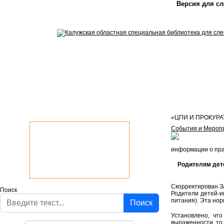
Версия для с
«ЦПИ И ПРОКУР
События и Мероп
информации о прав
Родителям дет
Скорректирован З
Поиск
Родители детей-ин
питания). Эта нор
Поиск
Установлено, чт
выраженности, то 