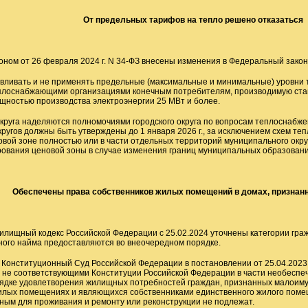
От предельных тарифов на тепло решено отказаться
ном от 26 февраля 2024 г. N 34-ФЗ внесены изменения в Федеральный зако
вливать и не применять предельные (максимальные и минимальные) уровни 
плоснабжающими организациями конечным потребителям, производимую ста
ностью производства электроэнергии 25 МВт и более.
руга наделяются полномочиями городского округа по вопросам теплоснабж
ругов должны быть утверждены до 1 января 2026 г., за исключением схем те
овой зоне полностью или в части отдельных территорий муниципального окр
рования ценовой зоны в случае изменения границ муниципальных образовани
Обеспечены права собственников жилых помещений в домах, призна
лищный кодекс Российской Федерации с 25.02.2024 уточнены категории гра
ного найма предоставляются во внеочередном порядке.
у Конституционный Суд Российской Федерации в постановлении от 25.04.202
 не соответствующими Конституции Российской Федерации в части необеспе
рядке удовлетворения жилищных потребностей граждан, признанных малоимущ
лых помещениях и являющихся собственниками единственного жилого помещ
ным для проживания и ремонту или реконструкции не подлежат.