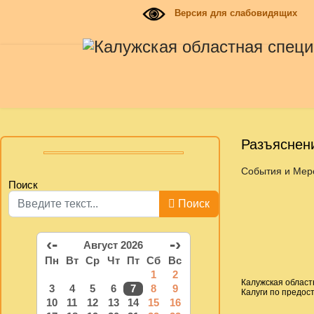
Версия для слабовидящих
Разъяснени
События и Мер
Поиск
Поиск
‹-
-›
Август 2026
Пн
Вт
Ср
Чт
Пт
Сб
Вс
1
2
Калужская област
3
4
5
6
7
8
9
Калуги по предос
10
11
12
13
14
15
16