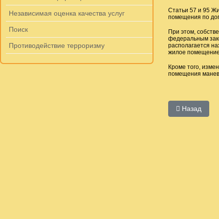
Статьи 57 и 95 Ж
Независимая оценка качества услуг
помещения по дог
Поиск
При этом, собств
федеральным зако
Противодействие терроризму
располагается на
жилое помещение,
Кроме того, изме
помещения маневр
Предыдущий:
Назад