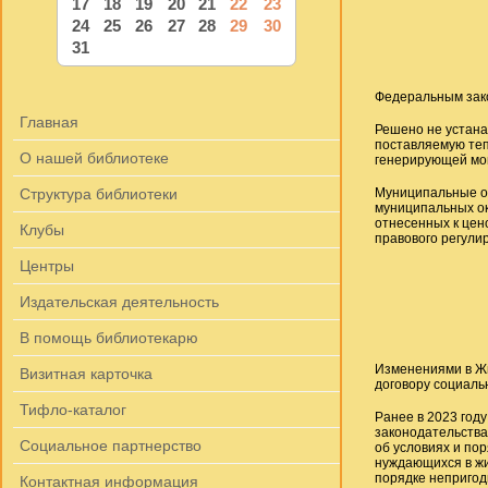
17
18
19
20
21
22
23
24
25
26
27
28
29
30
31
Федеральным зако
Главная
Решено не устана
поставляемую те
О нашей библиотеке
генерирующей мощ
Структура библиотеки
Муниципальные ок
муниципальных ок
отнесенных к цен
Клубы
правового регули
Центры
Издательская деятельность
В помощь библиотекарю
Изменениями в Жи
Визитная карточка
договору социаль
Тифло-каталог
Ранее в 2023 год
законодательства
Социальное партнерство
об условиях и по
нуждающихся в жи
порядке непригод
Контактная информация