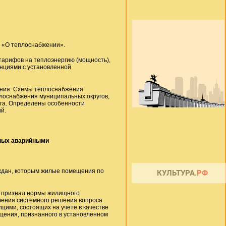
н «О теплоснабжении».
тарифов на теплоэнергию (мощность),
нциями с установленной
ения. Схемы теплоснабжения
плоснабжения муниципальных округов,
уга. Определены особенности
й.
нных аварийными
ждан, которым жилые помещения по
3 признал нормы жилищного
чения системного решения вопроса
ими, состоящих на учете в качестве
ения, признанного в установленном