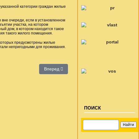
еуказанной категории граждан жилые
вне очереди, если в установленном
ъятии участка, на котором
ый дом, в котором находится такое
ия такого жилого помещения.
 которых предусмотрены жилые
тали непригодными для проживания.
й семинар женсоветов
Следующий: «Женщины: сохраняем традиции
Вперед
ПОИСК