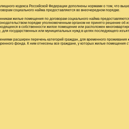
илищного кодекса Российской Федерации дополнены нормами о том, что выш
оворам социального найма предоставляются во внеочередном порядке.
енникам жилые помещения по договорам социального найма предоставляются 
нодательством порядке уполномоченным органом не принято решение об из
ходящееся в собственности жилое помещение или расположен многоквартирн
 для государственных или муниципальных нужд в целях последующего изъят
нениями расширен перечень категорий граждан, для временного проживания
енного фонда. К ним отнесены все граждане, у которых жилые помещения с
 «Женщины: сохраняем традиции – развиваем Россию» - областно