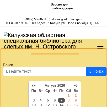
Версия для
слабовидящих
(4842) 56-28-51
slbook@adm.kaluga.ru
Пн.-Пт.: 9.00-18.00 Адрес: г. Калуга ул. Поле Свободы. д. 36а
Поиск
Поиск
‹-
-›
Август 2026
Пн
Вт
Ср
Чт
Пт
Сб
Вс
1
2
3
4
5
6
7
8
9
10
11
12
13
14
15
16