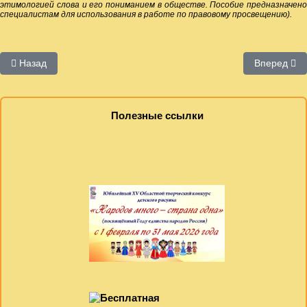
этимологией слова и его пониманием в обществе. Пособие предназначено
специалистам для использования в работе по правовому просвещению).
Предыдущий: Методические материалы. Автор М.П. Коновалова
Следующий:
Назад
Вперед
Полезные ссылки