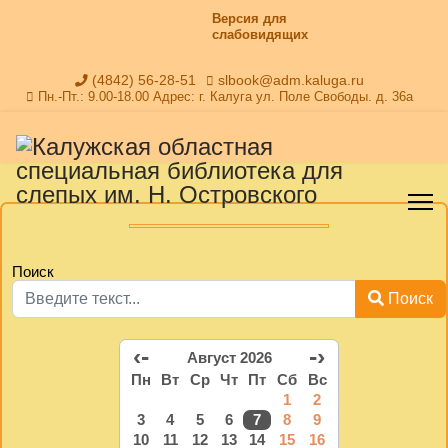
Версия для
слабовидящих
(4842) 56-28-51
slbook@adm.kaluga.ru
Пн.-Пт.: 9.00-18.00 Адрес: г. Калуга ул. Поле Свободы. д. 36а
Поиск
Поиск
‹-
-›
Август 2026
Пн
Вт
Ср
Чт
Пт
Сб
Вс
1
2
3
4
5
6
7
8
9
10
11
12
13
14
15
16