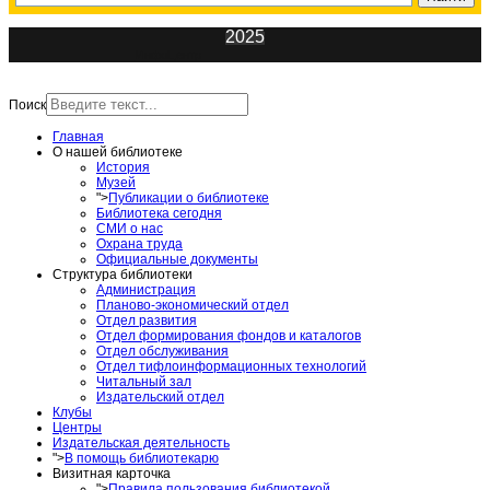
2025
ИнфоЦентр
Поиск
Главная
О нашей библиотеке
История
Музей
">
Публикации о библиотеке
Библиотека сегодня
СМИ о нас
Охрана труда
Официальные документы
Структура библиотеки
Администрация
Планово-экономический отдел
Отдел развития
Отдел формирования фондов и каталогов
Отдел обслуживания
Отдел тифлоинформационных технологий
Читальный зал
Издательский отдел
Клубы
Центры
Издательская деятельность
">
В помощь библиотекарю
Визитная карточка
">
Правила пользования библиотекой