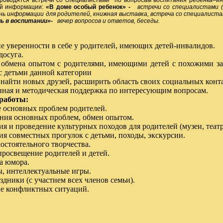
одятся встречи со специалистами по вопросам воспитания ребенка–инвал
ой информации:
«В доме особый ребенок» -
встречи со специалистами (п
нь информации для родителей, книжная выставка, встреча со специалист
ль в воспитании»-
вечер вопросов и ответов, беседы.
е уверенности в себе у родителей, имеющих детей-инвалидов.
досуга.
 обмена опытом с родителями, имеющими детей с похожими за
 детьми данной категории
 найти новых друзей, расширить область своих социальных конт
ная и методическая поддержка по интересующим вопросам.
работы:
 основных проблем родителей.
ния основных проблем, обмен опытом.
ия и проведение культурных походов для родителей (музеи, театр
ия совместных прогулок с детьми, походы, экскурсии.
мостоятельного творчества.
просвещение родителей и детей.
ра юмора.
, интеллектуальные игры.
здники (с участием всех членов семьи).
е конфликтных ситуаций.