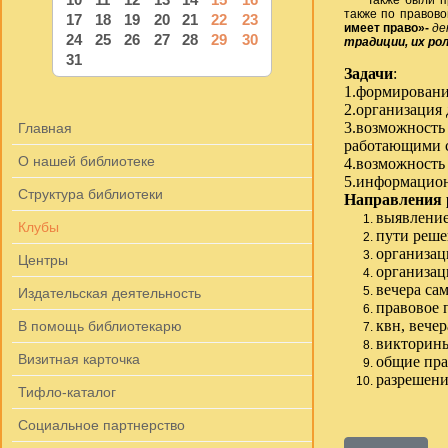
Также были пров
также по правов
17
18
19
20
21
22
23
имеет право»-
де
24
25
26
27
28
29
30
традиции, их ро
31
Задачи
:
1.формировани
2.организация 
3.возможность
Главная
работающими с
О нашей библиотеке
4.возможность
5.информацион
Структура библиотеки
Направления 
выявление
Клубы
пути реше
организац
Центры
организац
вечера са
Издательская деятельность
правовое 
квн, вече
В помощь библиотекарю
викторины
Визитная карточка
общие пра
разрешени
Тифло-каталог
Социальное партнерство