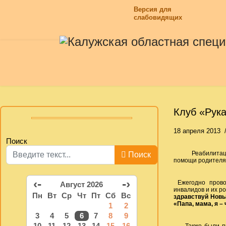
Версия для
слабовидящих
Клуб «Рука
18 апреля 2013
Поиск
Реабилитацио
Поиск
помощи родителя
‹-
-›
Ежегодно провод
Август 2026
инвалидов и их р
Пн
Вт
Ср
Чт
Пт
Сб
Вс
здравствуй Новы
«Папа, мама, я –
1
2
3
4
5
6
7
8
9
10
11
12
13
14
15
16