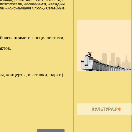
ида, развития его как личности, а
сихологами, логопедами),
«Каждый
ами «Консультант Плюс»,
«Семейные
болеваниями и специалистами,
актов.
ы, концерты, выставки, парки).