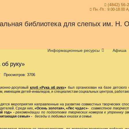
(4842) 56-
Пн.-Пт.: 9.00-18.00 
Информационные ресурсы
Афиша
 об руку»
Просмотров: 3706
нно-досуговый
клуб «Рука об руку
»
был организован на базе детского
м, имеющим детей-инвалидов, и специалистам социальных центров, работа
ятся мероприятия направленные на развитие совместных творческих спос
одителей. Среди них,
«Осень золотая», «Лес чудес»-
совместное творчест
й год» -
рекомендации по подготовке творческих номеров к утреннку
 читающая семья» -
беседы о любимых книгах в семье.