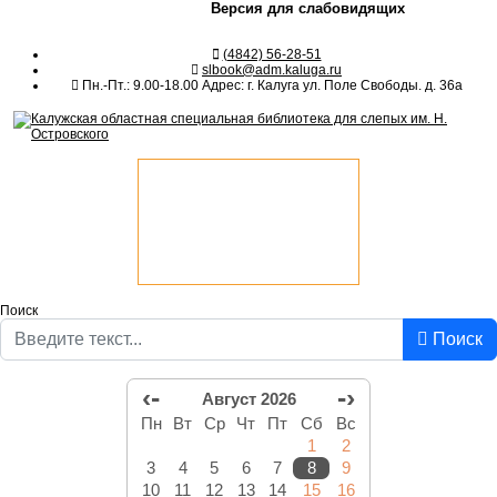
Версия для слабовидящих
(4842) 56-28-51
slbook@adm.kaluga.ru
Пн.-Пт.: 9.00-18.00 Адрес: г. Калуга ул. Поле Свободы. д. 36а
Поиск
Поиск
‹-
-›
Август 2026
Пн
Вт
Ср
Чт
Пт
Сб
Вс
1
2
3
4
5
6
7
8
9
10
11
12
13
14
15
16