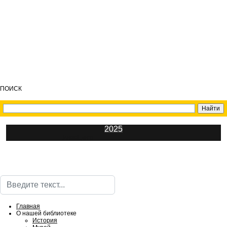
ПОИСК
2025
ИнфоЦентр
Поиск
Главная
О нашей библиотеке
История