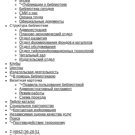
Музей
">
Публикации о библиотеке
Библиотека сегодня
СМИ о нас
Охрана труда
Официальные документы
Структура библиотеки
Администрация
Планово-экономический отдел
Отдел развития
Отдел формирования фондов и каталогов
Отдел обслуживания
Отдел тифлоинформационных технологий
Читальный зал
Издательский отдел
Клубы
Центры
Издательская деятельность
">
В помощь библиотекарю
Визитная карточка
">
Правила пользования библиотекой
Административный регламент
Режим работы
Схема проезда
Тифло-каталог
Социальное партнерство
">
Контактная информация
Независимая оценка качества услуг
Поиск
">
Противодействие терроризму
(4842) 56-28-51