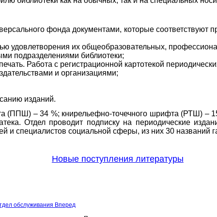
илю библиотеки как на обычных, так и на специальных нос
рсального фонда документами, которые соответствуют про
елью удовлетворения их общеобразовательных, профессиона
ыми подразделениями библиотеки;
чать. Работа с регистрационной картотекой периодических
здательствами и организациями;
исанию изданий.
а (ППШ) – 34 %; кни
рельефно-точечного шрифта (РТШ) – 1
атека. Отдел проводит подписку на периодические изда
й и специалистов социальной сферы, из них 30 названий г
Новые поступления литературы
тдел обслуживания
Вперед