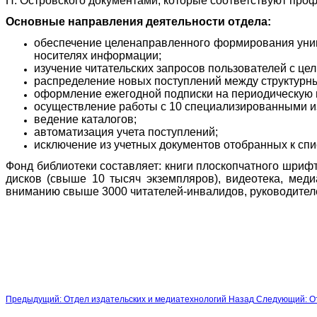
Н. Островского документами, которые соответствуют проф
Основные направления деятельности отдела:
обеспечение целенаправленного формирования униве
носителях информации;
изучение читательских запросов пользователей с ц
распределение новых поступлений между структурн
оформление ежегодной подписки на периодическую пе
осуществление работы с 10 специализированными и
ведение каталогов;
автоматизация учета поступлений;
исключение из учетных документов отобранных к сп
Фонд библиотеки составляет: книги плоскопчатного шрифт
дисков (свыше 10 тысяч экземпляров), видеотека, меди
вниманию свыше 3000 читателей-инвалидов, руководителе
Предыдущий: Отдел издательских и медиатехнологий
Назад
Следующий: О