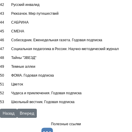
42
Русский инвалид
43
Рюкзачок. Мир путешествий
44
САБРИНА
45
СМЕНА
46
Собеседник. Еженедельная газета. Годовая подписка
47
Социальная педагогика в России. Научно-методический журнал
48
Тайны "ЗВЕЗД"
49
Темные аллеи
50
ФОМА. Годовая подписка
51
Цветок
52
Чудеса и приключения. Годовая подписка
53
Школьный вестник. Годовая подписка
Предыдущий: «Говорящие» книги на флэш-картах
Следующий: Периодические издания 2020
Назад
Вперед
Полезные ссылки