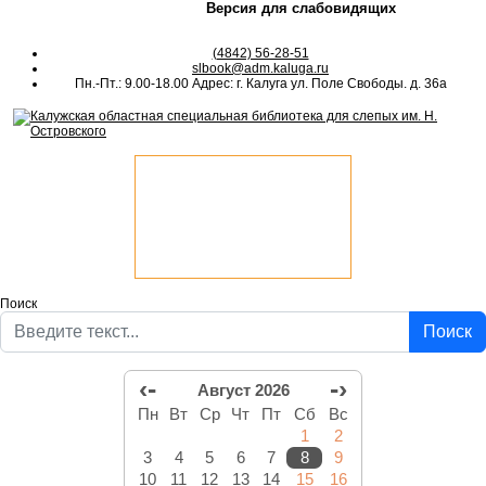
Версия для слабовидящих
(4842) 56-28-51
slbook@adm.kaluga.ru
Пн.-Пт.: 9.00-18.00 Адрес: г. Калуга ул. Поле Свободы. д. 36а
Поиск
Поиск
‹-
-›
Август 2026
Пн
Вт
Ср
Чт
Пт
Сб
Вс
1
2
3
4
5
6
7
8
9
10
11
12
13
14
15
16