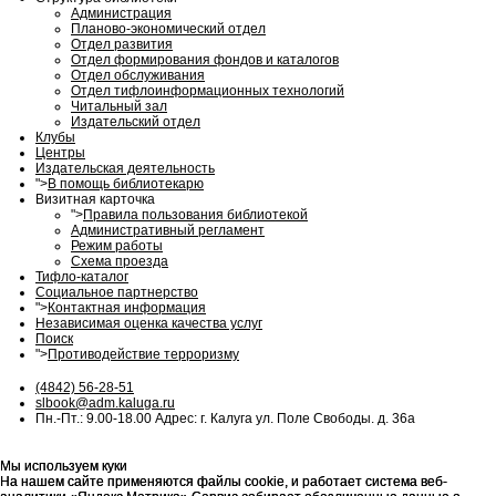
Администрация
Планово-экономический отдел
Отдел развития
Отдел формирования фондов и каталогов
Отдел обслуживания
Отдел тифлоинформационных технологий
Читальный зал
Издательский отдел
Клубы
Центры
Издательская деятельность
">
В помощь библиотекарю
Визитная карточка
">
Правила пользования библиотекой
Административный регламент
Режим работы
Схема проезда
Тифло-каталог
Социальное партнерство
">
Контактная информация
Независимая оценка качества услуг
Поиск
">
Противодействие терроризму
(4842) 56-28-51
slbook@adm.kaluga.ru
Пн.-Пт.: 9.00-18.00 Адрес: г. Калуга ул. Поле Свободы. д. 36а
Мы используем куки
Мы используем куки
На нашем сайте применяются файлы cookie, и работает система веб-
На нашем сайте применяются файлы cookie, и работает система веб-