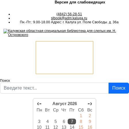
Версия для слабовидящих
(4842) 56-28-51
slbook@adm.kaluga.ru
Пн.-Пт.: 9.00-18.00 Адрес: г. Калуга ул. Поле Свободы. д. 36а
Поиск
Поиск
‹-
-›
Август 2026
Пн
Вт
Ср
Чт
Пт
Сб
Вс
1
2
3
4
5
6
7
8
9
10
11
12
13
14
15
16