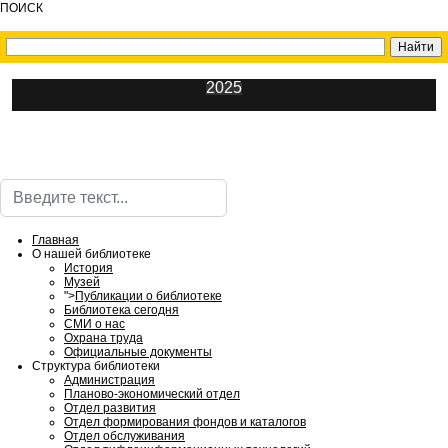
ПОИСК
2025
ИнфоЦентр
Поиск
Главная
О нашей библиотеке
История
Музей
">
Публикации о библиотеке
Библиотека сегодня
СМИ о нас
Охрана труда
Официальные документы
Структура библиотеки
Администрация
Планово-экономический отдел
Отдел развития
Отдел формирования фондов и каталогов
Отдел обслуживания