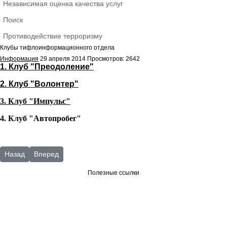
Независимая оценка качества услуг
Поиск
Противодействие терроризму
Клубы тифлоинформационного отдела
Информация
29 апреля 2014
Просмотров: 2642
1. Клуб "Преодоление"
2. Клуб "Волонтер"
3. Клуб "Импульс"
4. Клуб "Автопробег"
Предыдущий: В помощь библиотекарю
Следующий: Центры отдела обслуживания
Назад
Вперед
Полезные ссылки