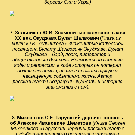
берегах Оки и Угры)
7. Зельников Ю.И. Знаменитые калужане: глава
ХХ век. Окуджава Булат Шалвович (
Глава из
книги Ю.И. Зельникова «Знаменитые калужане»
посвящена Булату Шалвовичу Окуджаве. Булат
Окуджава
– бард, поэт, литератор и
общественный деятель. Несмотря на военные
годы и репрессии, в ходе которых он потерял
почти всю семью, он смог прожить яркую и
насыщенную событиями жизнь. Автор
рассказывает биография Окуджавы и историю
знакомства с ним).
8. Михеенков С.Е. Тарусский дервиш: повесть
об Алексее Ивановиче Шеметове
(Книга Сергея
Михеенкова «Тарусский дервиш» рассказывает о
судьбе талантливого писателя, историка и