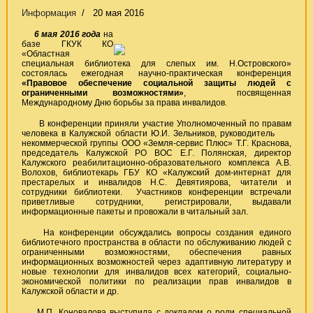
Информация
20 мая 2016
6 мая 2016 года
на
базе ГКУК КО
«Областная
специальная библиотека для слепых им. Н.Островского»
состоялась ежегодная научно-практическая конференция
«Правовое обеспечение социальной защиты людей с
ограниченными возможностями»
, посвященная
Международному Дню борьбы за права инвалидов.
В конференции приняли участие Уполномоченный по правам
человека в Калужской области Ю.И. Зельников, руководитель
некоммерческой группы ООО «Земля-сервис Плюс» Т.Г. Краснова,
председатель Калужской РО ВОС Е.Г. Полянская, директор
Калужского реабилитационно-образовательного комплекса А.В.
Волохов, библиотекарь ГБУ КО «Калужский дом-интернат для
престарелых и инвалидов Н.С. Девятиярова, читатели и
сотрудники библиотеки. Участников конференции встречали
приветливые сотрудники, регистрировали, выдавали
информационные пакеты и провожали в читальный зал.
На конференции обсуждались вопросы создания единого
библиотечного пространства в области по обслуживанию людей с
ограниченными возможностями, обеспечения равных
информационных возможностей через адаптивную литературу и
новые технологии для инвалидов всех категорий, социально-
экономической политики по реализации прав инвалидов в
Калужской области и др.
М.П. Коновалова выступила с докладом о роли специальной