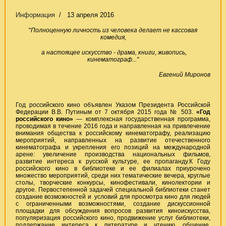
Информация
13 апреля 2016
"
Полноценную личность из человека делает не кассовая
комедия,
а настоящее искусство - драма, книги, живопись,
кинематограф..."
Евгений Миронов
Год российского кино объявлен Указом Президента Российской
Федерации В.В. Путиным от 7 октября 2015 года № 503.
«Год
российского кино»
— комплексная государственная программа,
проводимая в течение 2016 года и направленная на привлечение
внимания общества к российскому кинематографу, реализацию
мероприятий, направленных на развитие отечественного
кинематографа и укрепления его позиций на международной
арене: увеличение производства национальных фильмов,
развитие интереса к русской культуре, ее пропаганду.К Году
российского кино в библиотеке и ее филиалах приурочено
множество мероприятий, среди них тематические вечера, круглые
столы, творческие конкурсы, кинофестивали, кинолектории и
другое. Первостепенной задачей специальной библиотеки станет
создание возможностей и условий для просмотра кино для людей
с ограниченными возможностями, создание дискуссионной
площадки для обсуждения вопросов развития киноискусства,
популяризация российского кино, продвижение услуг библиотеки,
поддержание интереса к литературе и чтению, общение,