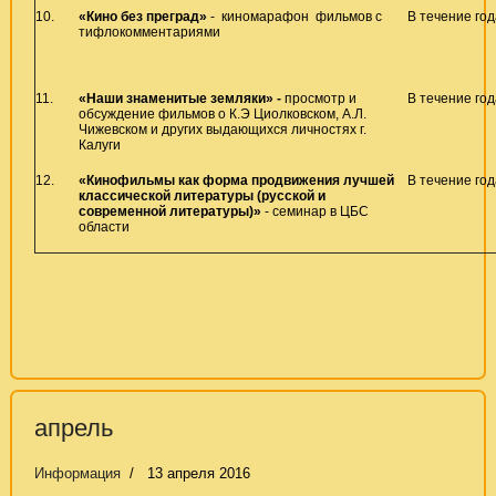
10.
«Кино без преград»
- киномарафон фильмов с
В течение год
тифлокомментариями
11.
«Наши знаменитые земляки» -
просмотр и
В течение год
обсуждение фильмов о К.Э Циолковском, А.Л.
Чижевском и других выдающихся личностях г.
Калуги
12.
«Кинофильмы как форма продвижения лучшей
В течение год
классической литературы (русской и
современной литературы)»
- семинар в ЦБС
области
апрель
Информация
13 апреля 2016