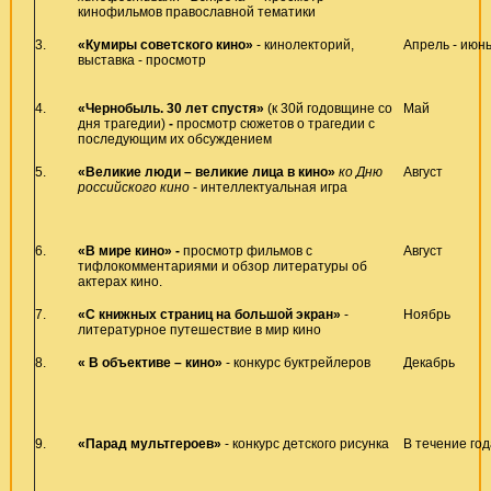
кинофильмов православной тематики
3.
«Кумиры советского кино»
- кинолекторий,
Апрель - июн
выставка - просмотр
4.
«Чернобыль. 30 лет спустя»
(к 30й годовщине со
Май
дня трагедии)
-
просмотр сюжетов о трагедии с
последующим их обсуждением
5.
«Великие люди – великие лица в кино»
ко Дню
Август
российского кино
- интеллектуальная игра
6.
«В мире кино» -
просмотр фильмов с
Август
тифлокомментариями и обзор литературы об
актерах кино.
7.
«С книжных страниц на большой экран»
-
Ноябрь
литературное путешествие в мир кино
8.
« В объективе – кино»
- конкурс буктрейлеров
Декабрь
9.
«Парад мультгероев»
- конкурс детского рисунка
В течение год