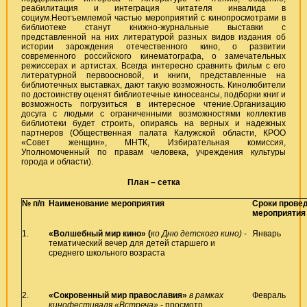
реабилитация и интеграция читателя инвалида в
социум.Неотъемлемой частью мероприятий с кинопросмотрами в
библиотеке станут книжно-журнальные выставки с
представленной на них литературой разных видов издания об
истории зарождения отечественного кино, о развитии
современного российского кинематографа, о замечательных
режиссерах и артистах. Всегда интересно сравнить фильм с его
литературной первоосновой, и книги, представленные на
библиотечных выставках, дают такую возможность. Кинолюбители
по достоинству оценят библиотечные киносеансы, подборки книг и
возможность погрузиться в интересное чтение.Организацию
досуга с людьми с ограниченными возможностями коллектив
библиотеки будет строить, опираясь на верных и надежных
партнеров (Общественная палата Калужской области, КРОО
«Совет женщин», МНТК, Избирательная комиссия,
Уполномоченный по правам человека, учреждения культуры
города и области).
План – сетка
№ п/п
Наименование мероприятия
Сроки прове
мероприятия
1.
«Волшебный мир кино» (
ко Дню детского кино)
-
Январь
тематический вечер для детей старшего и
среднего школьного возраста
2.
«Сокровенный мир православия»
в рамках
Февраль
кинофестиваля «Встреча»
- просмотр