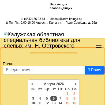
Версия для
слабовидящих
(4842) 56-28-51
slbook@adm.kaluga.ru
Пн.-Пт.: 9.00-18.00 Адрес: г. Калуга ул. Поле Свободы. д. 36а
Поиск
Поиск
‹-
-›
Август 2026
Пн
Вт
Ср
Чт
Пт
Сб
Вс
1
2
3
4
5
6
7
8
9
10
11
12
13
14
15
16