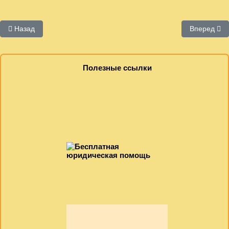
Предыдущий: Руниверс
Следующий:
Назад
Вперед
Полезные ссылки