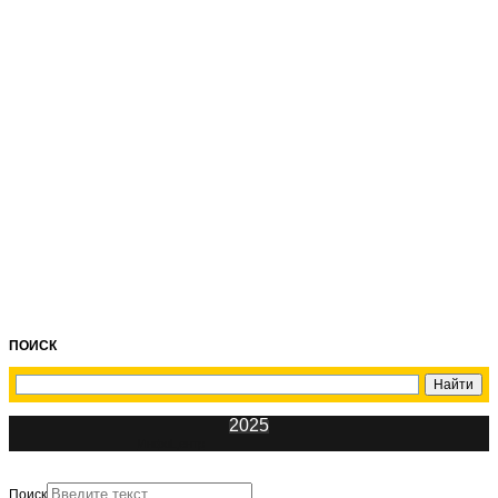
ПОИСК
2025
ИнфоЦентр
Поиск