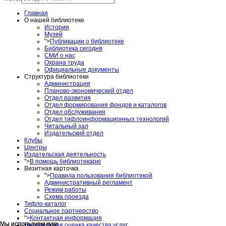
Главная
О нашей библиотеке
История
Музей
">
Публикации о библиотеке
Библиотека сегодня
СМИ о нас
Охрана труда
Официальные документы
Структура библиотеки
Администрация
Планово-экономический отдел
Отдел развития
Отдел формирования фондов и каталогов
Отдел обслуживания
Отдел тифлоинформационных технологий
Читальный зал
Издательский отдел
Клубы
Центры
Издательская деятельность
">
В помощь библиотекарю
Визитная карточка
">
Правила пользования библиотекой
Административный регламент
Режим работы
Схема проезда
Тифло-каталог
Социальное партнерство
">
Контактная информация
Мы используем куки
Мы используем куки
Независимая оценка качества услуг