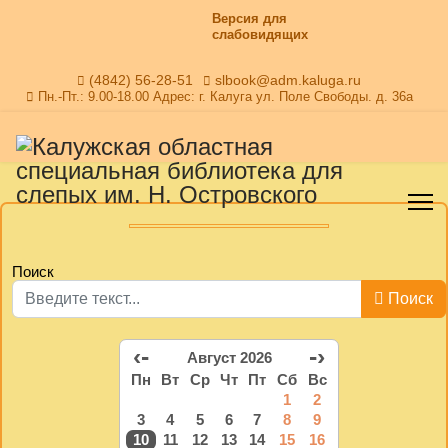
Версия для
слабовидящих
(4842) 56-28-51
slbook@adm.kaluga.ru
Пн.-Пт.: 9.00-18.00 Адрес: г. Калуга ул. Поле Свободы. д. 36а
Поиск
Поиск
‹-
-›
Август 2026
Пн
Вт
Ср
Чт
Пт
Сб
Вс
1
2
3
4
5
6
7
8
9
10
11
12
13
14
15
16