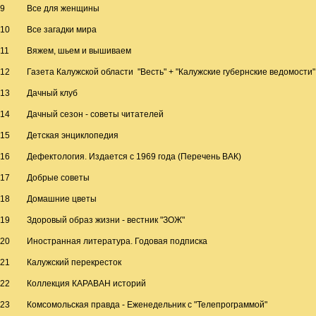
9
Все для женщины
10
Все загадки мира
11
Вяжем, шьем и вышиваем
12
Газета Калужской области "Весть" + "Калужские губернские ведомости"
13
Дачный клуб
14
Дачный сезон - советы читателей
15
Детская энциклопедия
16
Дефектология. Издается с 1969 года (Перечень ВАК)
17
Добрые советы
18
Домашние цветы
19
Здоровый образ жизни - вестник "ЗОЖ"
20
Иностранная литература. Годовая подписка
21
Калужский перекресток
22
Коллекция КАРАВАН историй
23
Комсомольская правда - Еженедельник с "Телепрограммой"