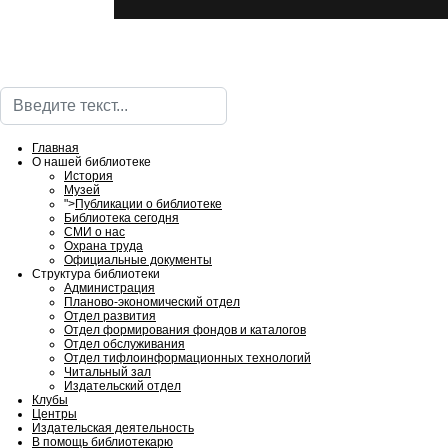
Поиск
Главная
О нашей библиотеке
История
Музей
">
Публикации о библиотеке
Библиотека сегодня
СМИ о нас
Охрана труда
Официальные документы
Структура библиотеки
Администрация
Планово-экономический отдел
Отдел развития
Отдел формирования фондов и каталогов
Отдел обслуживания
Отдел тифлоинформационных технологий
Читальный зал
Издательский отдел
Клубы
Центры
Издательская деятельность
В помощь библиотекарю