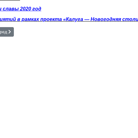
и славы 2020 год
иятий в рамках проекта «Калуга — Новогодняя столи
Год истории
дующий: Электронный каталог
ред