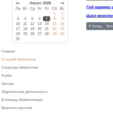
‹-
-›
Август 2026
Год памяти 
Пн
Вт
Ср
Чт
Пт
Сб
Вс
1
2
Цикл меропр
3
4
5
6
7
8
9
10
11
12
13
14
15
16
Предыдущий: 
Сле
Назад
Впе
17
18
19
20
21
22
23
24
25
26
27
28
29
30
31
Главная
О нашей библиотеке
Структура библиотеки
Клубы
Центры
Издательская деятельность
В помощь библиотекарю
Визитная карточка