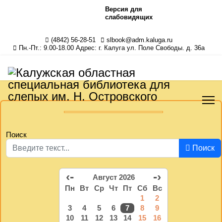
Версия для
слабовидящих
(4842) 56-28-51
slbook@adm.kaluga.ru
Пн.-Пт.: 9.00-18.00 Адрес: г. Калуга ул. Поле Свободы. д. 36а
Поиск
Поиск
‹-
-›
Август 2026
Пн
Вт
Ср
Чт
Пт
Сб
Вс
1
2
3
4
5
6
7
8
9
10
11
12
13
14
15
16