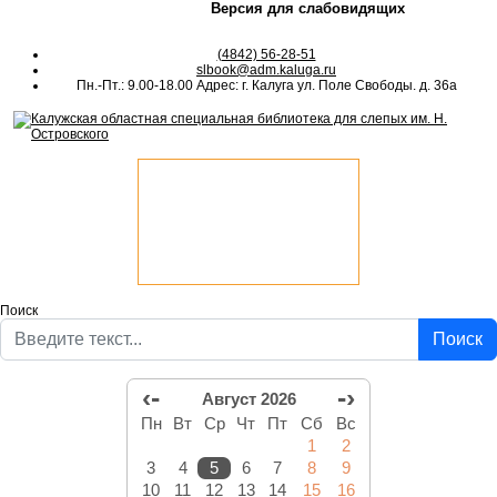
Версия для слабовидящих
(4842) 56-28-51
slbook@adm.kaluga.ru
Пн.-Пт.: 9.00-18.00 Адрес: г. Калуга ул. Поле Свободы. д. 36а
Поиск
Поиск
‹-
-›
Август 2026
Пн
Вт
Ср
Чт
Пт
Сб
Вс
1
2
3
4
5
6
7
8
9
10
11
12
13
14
15
16