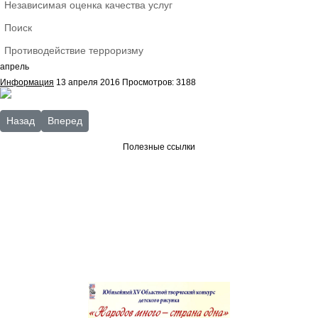
Независимая оценка качества услуг
Поиск
Противодействие терроризму
апрель
Информация
13 апреля 2016
Просмотров: 3188
Предыдущий: Год кино 2016 год
Следующий: «...И дум высокое стремленье. Калужский п
Назад
Вперед
Полезные ссылки