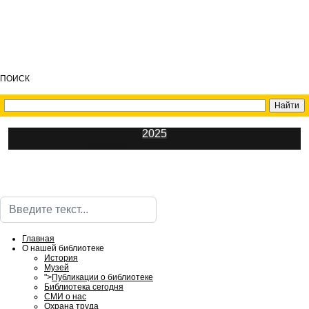
ПОИСК
2025
ИнфоЦентр
Поиск
Главная
О нашей библиотеке
История
Музей
">
Публикации о библиотеке
Библиотека сегодня
СМИ о нас
Охрана труда