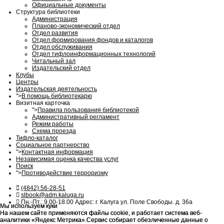
Официальные документы
Структура библиотеки
Администрация
Планово-экономический отдел
Отдел развития
Отдел формирования фондов и каталогов
Отдел обслуживания
Отдел тифлоинформационных технологий
Читальный зал
Издательский отдел
Клубы
Центры
Издательская деятельность
">
В помощь библиотекарю
Визитная карточка
">
Правила пользования библиотекой
Административный регламент
Режим работы
Схема проезда
Тифло-каталог
Социальное партнерство
">
Контактная информация
Независимая оценка качества услуг
Поиск
">
Противодействие терроризму
(4842) 56-28-51
slbook@adm.kaluga.ru
Пн.-Пт.: 9.00-18.00 Адрес: г. Калуга ул. Поле Свободы. д. 36а
Мы используем куки
Мы используем куки
На нашем сайте применяются файлы cookie, и работает система веб-
На нашем сайте применяются файлы cookie, и работает система веб-
аналитики «Яндекс Метрика».Сервис собирает обезличенные данные о
аналитики «Яндекс Метрика».Сервис собирает обезличенные данные о