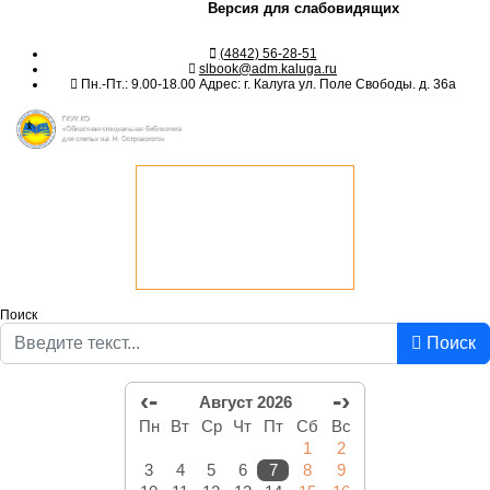
Версия для слабовидящих
(4842) 56-28-51
slbook@adm.kaluga.ru
Пн.-Пт.: 9.00-18.00 Адрес: г. Калуга ул. Поле Свободы. д. 36а
Поиск
Поиск
‹-
-›
Август 2026
Пн
Вт
Ср
Чт
Пт
Сб
Вс
1
2
3
4
5
6
7
8
9