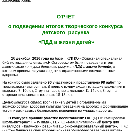
заседании жюри.
ОТЧЕТ
о подведении итогов творческого конкурса
детского рисунка
«ПДД в жизни детей»
26
декабря 2016 года
на базе ГКУК КО «Областная специальная
библиотека для слепых им.Н.Островского» были подведены итоги
творческого конкурса детского рисунка
«ПДД в жизни детей
»
, в
котором принимали участие дети с ограниченными возможностями
здоровья.
На конкурс было заявлено
90 участников
и представлено
98 работ
по
трем возрастным группам. В первую группу входят младшие школьники в
возрасте 7- 10 лет, 2 группа - средние школьники 11-14 лет, 3 группа -
старшие школьники в возрасте 15-18 лет.
Целью конкурса стало:
воспитание у детей с ограниченными
возможностями здоровья культуры поведения на дорогах и формирование
устойчивых навыков безопасного поведения на улицах и дорогах.
В конкурсе приняли участие воспитанники:
ГКС (К) ОУ «Мещовская
школа-интернат III – IV вида», ГБУ КО «Реабилитационный центр для
инвалидов «Калужский реабилитационно-образовательный центр», ГКС
(К) ОУ«Обнинская спец.(коррекционная) общеобразовательная школа-