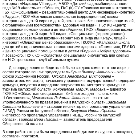
интернат «Надежда VIII вида», МБОУ «Детский сад комбинированного
вида №19 «Капелька» г.Обнинск, ГКС (К) ОУ «Троицкая школа-интернат»,
ГБУ КО «Социально – реабилитационный центр для несовершеннолетних
«Радуга», ГКОУ «Бетлицкая специальная (коррекционная) школа-
интернат для детей-сирот и детей, оставшихся без попечения родителей,
с ограниченными возможностями здоровья VIII вида», ГБУ КО «Центр
социальной помощи семье и детям «Родник», ГКОУ «Людиновская школа-
интернат для детей сирот VIII вида», «Специальная (коррекционная)
общеобразовательная школа-интернат №5 II вида им.Ф.Рау», Лицей -
интернат «Областной центр образования», ГКОУКО «Калужская школа
для детей с ограниченными возможностями здоровья «Гармония», ГБУ КО
«Центр социальной помощи семье и детям «Родник» «Азбука здоровья»
п.Товаркого, ГКУК КО «Областная специальная библиотека для слепых
им.Н.Островского» клуб «Сильные духом».
Для определения победителей было создано компетентное жюри, в
состав которого вошли: председатель
Кузин Виктор Иванович
– член
Союза Художников России,
О
ксюта Анастасия
Викторовна
–
заместитель министра, начальник управления государственной поддержки
культуры, искусства и народного творчества министерства культуры и
туризма Калужской области,
Коновалова Мария Павловна
– директор
ГКУК КО «Областная специальная библиотека для слепых им.
Н.Островского»,
Мелекесова Людмила Ивановна
– советник
Уполномоченного по правам ребенка в Калужской области,
Васильева
Светлана Васильевна
– старший инспектор по пропаганде управления
ГИБДД России по Калужской области,
Бегунова Ирина Юрьевна
–
инспектор по пропаганде управления ГИБДД России по Калужской
области,
Таирова Вера Львовна
– заместитель председателя
Общественной палаты.
В ходе работы жюри были определены победители и лауреаты конкурса,
составлен протокол.