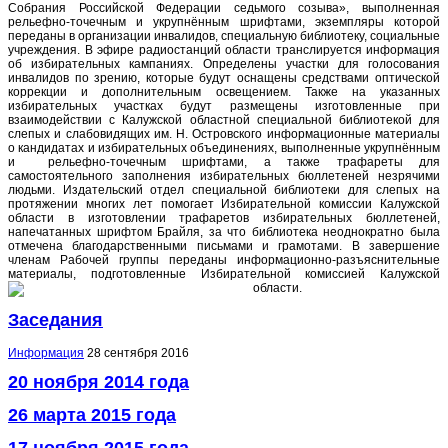
Собрания Российской Федерации седьмого созыва», выполненная
рельефно-точечным и укрупнённым шрифтами, экземпляры которой
переданы в организации инвалидов, специальную библиотеку, социальные
учреждения. В эфире радиостанций области транслируется информация
об избирательных кампаниях. Определены участки для голосования
инвалидов по зрению, которые будут оснащены средствами оптической
коррекции и дополнительным освещением. Также на указанных
избирательных участках будут размещены изготовленные при
взаимодействии с Калужской областной специальной библиотекой для
слепых и слабовидящих им. Н. Островского информационные материалы
о кандидатах и избирательных объединениях, выполненные укрупнённым
и рельефно-точечным шрифтами, а также трафареты для
самостоятельного заполнения избирательных бюллетеней незрячими
людьми. Издательский отдел специальной библиотеки для слепых на
протяжении многих лет помогает Избирательной комиссии Калужской
области в изготовлении трафаретов избирательных бюллетеней,
напечатанных шрифтом Брайля, за что библиотека неоднократно была
отмечена благодарственными письмами и грамотами. В завершение
членам Рабочей группы переданы информационно-разъяснительные
материалы, подготовленные Избирательной комиссией Калужской
области.
Заседания
Информация
28 сентября 2016
20 ноября 2014 года
26 марта 2015 года
17 ноября 2015 года