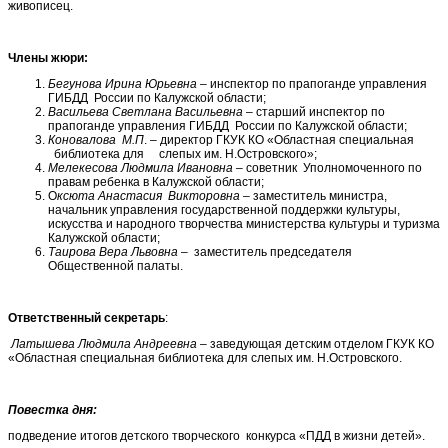
живописец.
Члены жюри:
Бегунова Ирина Юрьевна
– инспектор по прапоганде управления
ГИБДД России по Калужской области;
Васильева Светлана Васильевна
– старший инспектор по
прапоганде управления ГИБДД России по Калужской области;
Коновалова М.П
. – директор ГКУК КО «Областная специальная
библиотека для слепых им. Н.Островского»;
Мелекесова Людмила Ивановна
– советник Уполномоченного по
правам ребенка в Калужской области;
О
ксюта Анастасия
Викторовна
– заместитель министра,
начальник управления государственной поддержки культуры,
искусства и народного творчества министерства культуры и туризма
Калужской области;
Таирова Вера Львовна
– заместитель председателя
Общественной палаты.
Ответственный секретарь
:
Латышева Людмила Андреевна
­­– заведующая детским отделом ГКУК КО
«Областная специальная библиотека для слепых им. Н.Островского.
Повестка дня:
подведение итогов детского творческого конкурса «ПДД в жизни детей».