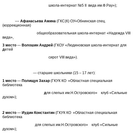
школа-интернат №5 II вида им.Ф.Рау»);
––
Афанасьева Амина
(ГКС(К) ОУ«Обнинская спец.
(коррекционная)
общеобразовательная школа-интернат «Надежда VIII
вида»,
3 место
—
Волошин Андрей
(ГКОУ «Людиновская школа-интернат для
д
етей
сирот VIII вида»).
— старшие школьники (15 – 17 лет):
1 место
—
Полищук Захар
(ГКУК КО «Областная специальная
библиотека
д
ля слепых им.Н.Островского» клуб «Сильные
духом»);
2 место
—
Иудин Константин
(ГКУК КО «Областная специальная
библиотека
для слепых им.Н.Островского» клуб «Сильные
духом»);