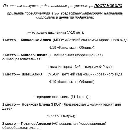
По итогам конкурса представленных рисунков жюри
ПОСТАНОВИЛО
:
признать победителями в 3-х возрастных категориях, наградить
дипломами и ценными подарками:
— младшие школьники (7-10 лет):
1 место
—
Коваленко Алиса
(МБОУ «Детский сад комбинированного вида
№19 «Капелька» г.Обнинск);
2 место
—
Миллер Никита
(«Специальная (коррекционная)
общеобразовательная
школа-интернат №5 II вида им.Ф.Рау»);
3 место
—
Швец Агния
(МБОУ «Детский сад комбинированного вида
№19 «Капелька» г.Обнинск).
— средние школьники (11-14 лет):
1 место
—
Новикова Елена
(ГКОУ «Людиновская школа-интернат для
д
етей
сирот VIII вида»);
2 место
—
Потапов Алексей
(«Специальная (коррекционная)
общеобразовательная