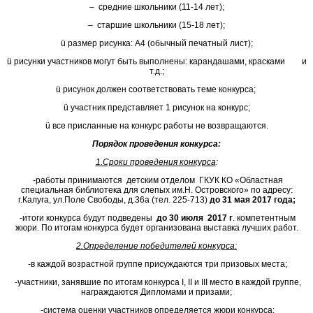
– средние школьники (11-14 лет);
– старшие школьники (15-18 лет);
ü размер рисунка: А4 (обычный печатный лист);
ü рисунки участников могут быть выполнены: карандашами, красками и
т.д.;
ü рисунок должен соответствовать теме конкурса;
ü участник представляет 1 рисунок на конкурс;
ü все присланные на конкурс работы не возвращаются.
Порядок проведения конкурса:
1.Сроки проведения конкурса
:
-работы принимаются детским отделом ГКУК КО «Областная
специальная библиотека для слепых им.Н. Островского» по адресу:
г.Калуга, ул.Поле Свободы, д.36а (тел. 225-713)
до 31 мая 2017 года;
-итоги конкурса будут подведены
до 30 июля 2017 г
. компетентным
жюри. По итогам конкурса будет организована выставка лучших работ.
2.Определение победителей конкурса
:
-в каждой возрастной группе присуждаются три призовых места;
-участники, занявшие по итогам конкурса I, II и III место в каждой группе,
награждаются Дипломами и призами;
-система оценки участников определяется жюри конкурса;