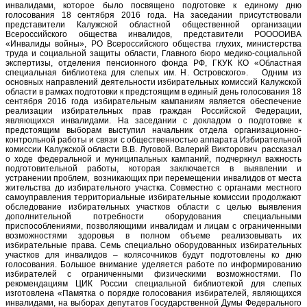
инвалидами, которое было посвящено подготовке к единому дню
голосования 18 сентября 2016 года. На заседании присутствовали
представители Калужской областной общественной организации
Всероссийского общества инвалидов, представители РООООИВА
«Инвалиды войны», РО Всероссийского общества глухих, министерства
труда и социальной защиты области, Главного бюро медико-социальной
экспертизы, отделения пенсионного фонда РФ, ГКУК КО «Областная
специальная библиотека для слепых им. Н. Островского». Одним из
основных направлений деятельности избирательных комиссий Калужской
области в рамках подготовки к предстоящим в единый день голосования 18
сентября 2016 года избирательным кампаниям является обеспечение
реализации избирательных прав граждан Российской Федерации,
являющихся инвалидами. На заседании с докладом о подготовке к
предстоящим выборам выступил начальник отдела организационно-
контрольной работы и связи с общественностью аппарата Избирательной
комиссии Калужской области В.В. Луговой. Валерий Викторович рассказал
о ходе федеральной и муниципальных кампаний, подчеркнул важность
подготовительной работы, которая заключается в выявлении и
устранении проблем, возникающих при перемещении инвалидов от места
жительства до избирательного участка. Совместно с органами местного
самоуправления территориальные избирательные комиссии продолжают
обследование избирательных участков области с целью выявления
дополнительной потребности оборудования специальными
приспособлениями, позволяющими инвалидам и лицам с ограниченными
возможностями здоровья в полном объеме реализовывать их
избирательные права. Семь специально оборудованных избирательных
участков для инвалидов – колясочников будут подготовлены ко дню
голосования. Большое внимание уделяется работе по информированию
избирателей с ограниченными физическими возможностями. По
рекомендациям ЦИК России специальной библиотекой для слепых
изготовлена «Памятка о порядке голосования избирателей, являющихся
инвалидами, на выборах депутатов Государственной Думы Федерального