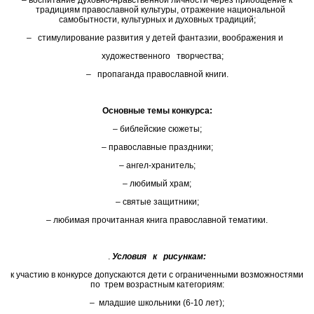
– воспитание духовно-нравственной личности через приобщение к
традициям православной культуры, отражение национальной
самобытности, культурных и духовных традиций;
– стимулирование развития у детей фантазии, воображения и
художественного творчества;
– пропаганда православной книги.
Основные темы конкурса
:
– библейские сюжеты;
– православные праздники;
– ангел-хранитель;
– любимый храм;
– святые защитники;
– любимая прочитанная книга православной тематики.
.
Условия к рисункам:
к участию в конкурсе допускаются дети с ограниченными возможностями
по трем возрастным категориям:
– младшие школьники (6-10 лет);