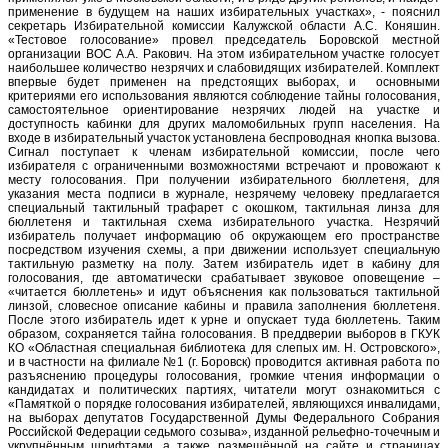
применение в будущем на наших избирательных участках», - пояснил
секретарь Избирательной комиссии Калужской области А.С. Коняшин.
«Тестовое голосование» провел председатель Боровской местной
организации ВОС А.А. Ракович. На этом избирательном участке голосует
наибольшее количество незрячих и слабовидящих избирателей. Комплект
впервые будет применен на предстоящих выборах, и основными
критериями его использования являются соблюдение тайны голосования,
самостоятельное ориентирование незрячих людей на участке и
доступность кабинки для других маломобильных групп населения. На
входе в избирательный участок установлена беспроводная кнопка вызова.
Сигнал поступает к членам избирательной комиссии, после чего
избирателя с ограниченными возможностями встречают и провожают к
месту голосования. При получении избирательного бюллетеня, для
указания места подписи в журнале, незрячему человеку предлагается
специальный тактильный трафарет с окошком, тактильная линза для
бюллетеня и тактильная схема избирательного участка. Незрячий
избиратель получает информацию об окружающем его пространстве
посредством изучения схемы, а при движении использует специальную
тактильную разметку на полу. Затем избиратель идет в кабину для
голосования, где автоматически срабатывает звуковое оповещение –
«читается бюллетень» и идут объяснения как пользоваться тактильной
линзой, словесное описание кабины и правила заполнения бюллетеня.
После этого избиратель идет к урне и опускает туда бюллетень. Таким
образом, сохраняется тайна голосования. В преддверии выборов в ГКУК
КО «Областная специальная библиотека для слепых им. Н. Островского»,
и в частности на филиале №1 (г. Боровск) проводится активная работа по
разъяснению процедуры голосования, громкие чтения информации о
кандидатах и политических партиях, читатели могут ознакомиться с
«Памяткой о порядке голосования избирателей, являющихся инвалидами,
на выборах депутатов Государственной Думы Федерального Собрания
Российской Федерации седьмого созыва», изданной рельефно-точечным и
укрупнённым шрифтами, а также размещённой на сайте и страницах