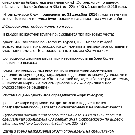
специальная библиотека для слепых им.Н.Островского» по адресу:
г.Калуга, ул.Поле Свободы, д.36а (тел. 225-713)
с 1 сентября 2016 года.
Итоги конкурса будут подведены
до 31 декабря 2016 г
. компетентным
жюри. По итогам конкурса будет организована выставка лучших работ.
2.Определение победителей конкурса:
в каждой возрастной группе присуждаются три призовых места;
участники, занявшие по итогам конкурса I, II и III место в каждой
возрастной группе, награждаются Дипломами и призами, все остальные
участники получают Благодарственные письма «За участие»;
допускаются двойные места, при невозможности выбора более
достойного призера;
участники конкурса, чьи рисунки, по мнению жюри заслуживают
дополнительную оценку, награждаются дополнительными Дипломами и
призами по номинациям: «За творческий подход», «За раскрытие темы»,
«Симпатия жюри», За любовь к рисованию», «За оригинальное
художественное решение»;
система оценки участников определяется жюри конкурса;
решение жюри оформляется протоколом и подписывается
председателем жюри, является окончательным и не комментируется.
Церемония награждения состоится на базе ГКУК КО «Областная
специальная библиотека для слепых им.Н. Островского» по адресу:
г.Калуга, ул.Поле Свободы, д.36а (тел. 225-713).
Дата и время награждения будут определены на специальном