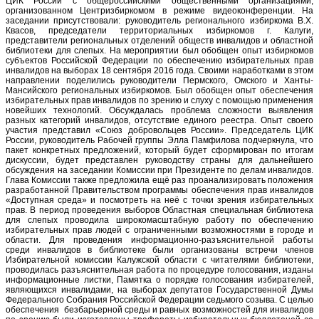
ЦИК России с общероссийскими общественными организациями,
организованном Центризбиркомом в режиме видеоконференции. На
заседании присутствовали: руководитель регионального избиркома В.Х.
Квасов, председатели территориальных избиркомов г. Калуги,
представители региональных отделений обществ инвалидов и областной
библиотеки для слепых. На мероприятии был обобщен опыт избиркомов
субъектов Российской Федерации по обеспечению избирательных прав
инвалидов на выборах 18 сентября 2016 года. Своими наработками в этом
направлении поделились руководители Пермского, Омского и Ханты-
Мансийского региональных избиркомов. Был обобщен опыт обеспечения
избирательных прав инвалидов по зрению и слуху с помощью применения
новейших технологий. Обсуждалась проблема сложности выявления
разных категорий инвалидов, отсутствие единого реестра. Опыт своего
участия представил «Союз добровольцев России». Председатель ЦИК
России, руководитель Рабочей группы Элла Памфилова подчеркнула, что
пакет конкретных предложений, который будет сформирован по итогам
дискуссии, будет представлен руководству страны для дальнейшего
обсуждения на заседании Комиссии при Президенте по делам инвалидов.
Глава Комиссии также предложила ещё раз проанализировать положения
разработанной Правительством программы обеспечения прав инвалидов
«Доступная среда» и посмотреть на неё с точки зрения избирательных
прав. В период проведения выборов Областная специальная библиотека
для слепых проводила широкомасштабную работу по обеспечению
избирательных прав людей с ограниченными возможностями в городе и
области. Для проведения информационно-разъяснительной работы
среди инвалидов в библиотеке были организованы встречи членов
Избирательной комиссии Калужской области с читателями библиотеки,
проводилась разъяснительная работа по процедуре голосования, изданы
информационные листки, Памятка о порядке голосования избирателей,
являющихся инвалидами, на выборах депутатов Государственной Думы
Федерального Собрания Российской Федерации седьмого созыва. С целью
обеспечения безбарьерной среды и равных возможностей для инвалидов