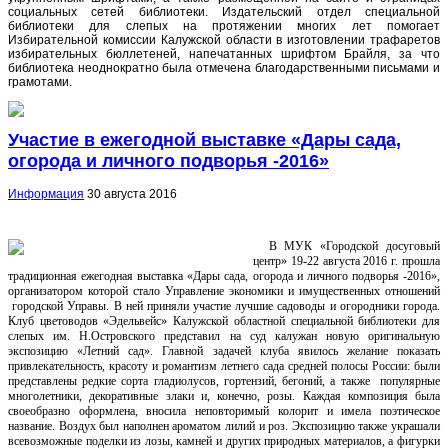
социальных сетей библиотеки. Издательский отдел специальной
библиотеки для слепых на протяжении многих лет помогает
Избирательной комиссии Калужской области в изготовлении трафаретов
избирательных бюллетеней, напечатанных шрифтом Брайля, за что
библиотека неоднократно была отмечена благодарственными письмами и
грамотами.
Участие в ежегодной выставке «Дары сада,
огорода и личного подворья -2016»
Информация
30 августа 2016
В МУК «Город
ской досуговый
центр» 19-22 августа 2016 г. прошла
традиционная ежегодная выставка «Дары сада, огорода и личного подворья -2016»,
организатором которой стало Управление экономики и имущественных отношений
городской Управы. В ней приняли участие лучшие садоводы и огородники города.
Клуб цветоводов «Эдельвейс» Калужской областной специальной библиотеки для
слепых им. Н.Островского представил на суд калужан новую оригинальную
экспозицию «Летний сад». Главной задачей клуба явилось желание показать
привлекательность, красоту и романтизм летнего сада средней полосы России: были
представлены редкие сорта гладиолусов, гортензий, бегоний, а также популярные
многолетники, декоративные злаки и, конечно, розы. Каждая композиция была
своеобразно оформлена, вносила неповторимый колорит и имела поэтическое
название. Воздух был наполнен ароматом лилий и роз. Экспозицию также украшали
всевозможные поделки из лозы, камней и других природных материалов, а фигурки