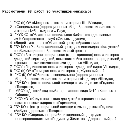
Рассмотрели
98 работ 90 участников
конкурса от:
ГКС (К) ОУ «Мещовская школа-интернат III – IV вида»;
«Специальная (коррекционная) общеобразовательная школа-
интернат №5 II вида им.Ф.Рау»;
ГКУК КО «Областная специальная библиотека для слепых
им.Н.Островского» клуб «Сильные духом»;
«Лицей - интернат «Областной центр образования»;
ГБУ КО ««Реабилитационный центр для инвалидов «Калужский
реабилитационно-образовательный центр»;
ГКОУ «Бетлицкая специальная (коррекционная) школа-интернат
для детей-сирот и детей, оставшихся без попечения родителей, с
ограниченными возможностями здоровья VIII вида»;
ГКОУ «Людиновская школа-интернат для детей сирот VIII вида»;
ГКС (К) ОУ «Троицкая школа-интернат», Жуковский район;
ГКС (К) ОУ «Обнинская специальная (коррекционная)
общеобразовательная школа-интернат «Надежда VIII вида»;
ГБУ КО «Центр социальной помощи семье и детям «Родник»,
п.Товарково;
МБОУ «Детский сад комбинированного вида №19 «Капелька»
г.Обнинск;
ГКОУКО «Калужская школа для детей с ограниченными
возможностями здоровья «Гармония»;
ГБУ КО «Центр социальной помощи семье и детям «Родник»
«Азбука здоровья» п.Товаркого;
ГБУ КО «Социально – реабилитационный центр для
несовершеннолетних «Радуга», д.Жилетово, Дзержинский район.