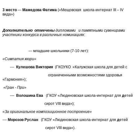
3 место
—
Мамедова Фатима
(«Мещовская школа-интернат III – IV
вида»)
Дополнительно отмечены
дипломами и памятными сувенирами
участники конкурса в различных номинациях
:
— младшие школьники (7-10 лет):
«Симпатия жюри»
––
Кулешова Виктория
(ГКОУКО «Калужская школа для детей с
ограниченными возможностями здоровья
«Гармония»);
«Гран - При»
––
Волошина Ева
(ГКОУ «Людиновская школа-интернат для
д
етей
сирот VIII вида»);
«За оригинальное композиционное построение»
––
Морозов Руслан
(ГКОУ «Людиновская школа-интернат для
д
етей
сирот VIII вида»).