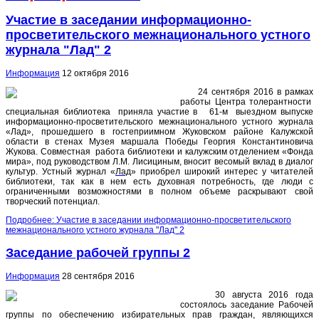
Участие в заседании информационно-
просветительского межнационального устного
журнала "Лад" 2
Информация
12 октября 2016
24 сентября 2016 в рамках
работы Центра толерантности
специальная библиотека приняла участие в 61-м выездном выпуске
информационно-просветительского межнационального устного журнала
«Лад», прошедшего в гостеприимном Жуковском районе Калужской
области в стенах Музея маршала Победы Георгия Константиновича
Жукова. Совместная работа библиотеки и калужским отделением «Фонда
мира», под руководством Л.М. Лисициным, вносит весомый вклад в диалог
культур. Устный журнал «
Лад
» приобрел широкий интерес у читателей
библиотеки, так как в нем есть духовная потребность, где люди с
ограниченными возможностями в полном объеме раскрывают свой
творческий потенциал.
Подробнее: Участие в заседании информационно-просветительского
межнационального устного журнала "Лад" 2
Заседание рабочей группы 2
Информация
28 сентября 2016
30 августа 2016 года
состоялось заседание Рабочей
группы по обеспечению избирательных прав граждан, являющихся