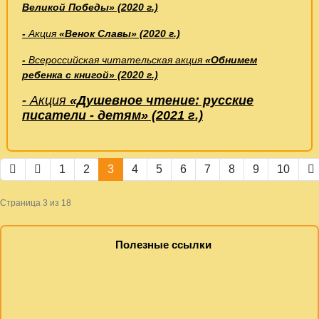
Великой Победы» (2020 г.)
-
Акция
«Венок Славы» (2020 г.)
-
Всероссийская читательская акция
«Обнимем
ребенка с книгой» (2020 г.)
-
Акция
«Душевное чтение: русские
писатели - детям»
(2021 г.)
1
2
3
4
5
6
7
8
9
10
Страница 3 из 18
Полезные ссылки