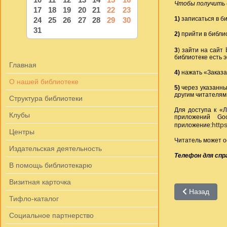
Чтобы получить 
17
18
19
20
21
22
23
1)
записаться в б
24
25
26
27
28
29
30
31
2)
прийти в библи
3
) зайти на сайт
библиотеке есть 
Главная
4)
нажать «Заказа
О нашей библиотеке
5)
через указанны
другим читателям
Структура библиотеки
Для доступа к «Л
Клубы
приложений Goo
https
приложение:
Центры
Читатель может о
Издательская деятельность
Телефон для спра
В помощь библиотекарю
Визитная карточка
Предыдущий:
Назад
Тифло-каталог
Социальное партнерство