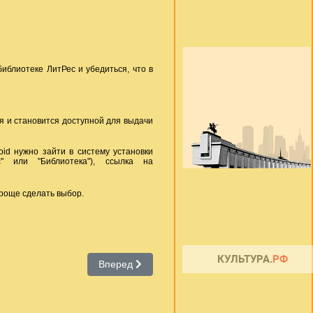
иблиотеке ЛитРес и убедиться, что в
ся и становится доступной для выдачи
id нужно зайти в систему установки
" или "Библиотека"), ссылка на
роще сделать выбор.
 зрению «Логос»
Следующий: Электронные библиотеки
Вперед