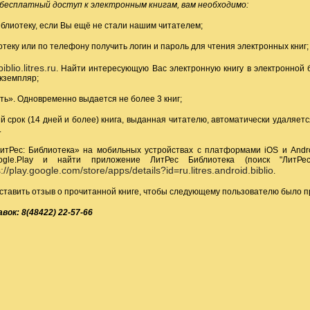
бесплатный доступ к электронным книгам, вам необходимо:
иблиотеку, если Вы ещё не стали нашим читателем;
отеку или по телефону получить логин и пароль для чтения электронных книг;
biblio.litres.ru
. Найти интересующую Вас электронную книгу в электронной б
экземпляр;
ть». Одновременно выдается не более 3 книг;
й срок (14 дней и более) книга, выданная читателю, автоматически удаляет
.
итРес: Библиотека» на мобильных устройствах с платформами iOS и Andro
gle.Play и найти приложение ЛитРес Библиотека (поиск "ЛитРес
://play.google.com/store/apps/details?id=ru.litres.android.biblio
.
ставить отзыв о прочитанной книге, чтобы следующему пользователю было п
вок: 8(48422) 22-57-66
 Первая Интернациональная Онлайн-Библиотека для инвалидов по