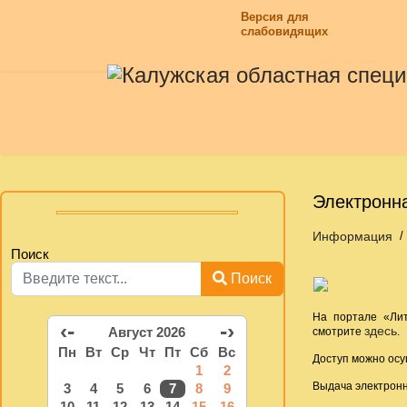
Версия для
слабовидящих
Электронна
Информация
Поиск
Поиск
На портале «Лит
‹-
-›
здесь
Август 2026
смотрите
.
Пн
Вт
Ср
Чт
Пт
Сб
Вс
Доступ можно осу
1
2
Выдача электронн
3
4
5
6
7
8
9
10
11
12
13
14
15
16