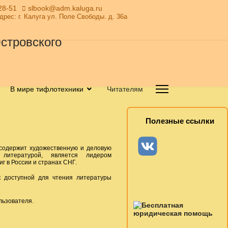
28-51
slbook@adm.kaluga.ru
Адрес: г. Калуга ул. Поле Свободы. д. 36а
В мире тифлотехники
Читателям
Полезные ссылки
 содержит художественную и деловую
й литературой, является лидером
 в России и странах СНГ.
к доступной для чтения литературы
льзователя.