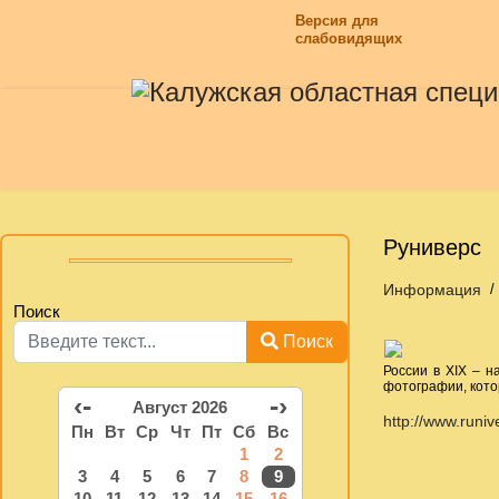
Версия для
слабовидящих
Руниверс
Информация
Поиск
Поиск
России в ХIХ – н
фотографии, кото
‹-
-›
Август 2026
http://www.runiv
Пн
Вт
Ср
Чт
Пт
Сб
Вс
1
2
3
4
5
6
7
8
9
10
11
12
13
14
15
16