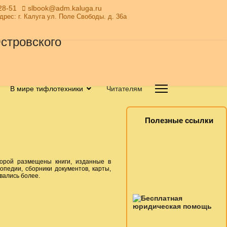
28-51
slbook@adm.kaluga.ru
Адрес: г. Калуга ул. Поле Свободы. д. 36а
В мире тифлотехники
Читателям
Полезные ссылки
торой размещены книги, изданные в
опедии, сборники документов, карты,
вались более.