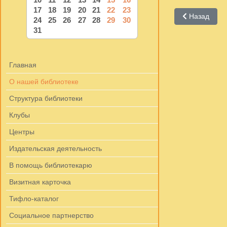
17
18
19
20
21
22
23
Предыдущий:
Назад
24
25
26
27
28
29
30
31
Главная
О нашей библиотеке
Структура библиотеки
Клубы
Центры
Издательская деятельность
В помощь библиотекарю
Визитная карточка
Тифло-каталог
Социальное партнерство