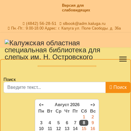
Версия для
слабовидящих
(4842) 56-28-51
slbook@adm.kaluga.ru
Пн.-Пт.: 9.00-18.00 Адрес: г. Калуга ул. Поле Свободы. д. 36а
Поиск
Поиск
‹-
-›
Август 2026
Пн
Вт
Ср
Чт
Пт
Сб
Вс
1
2
3
4
5
6
7
8
9
10
11
12
13
14
15
16