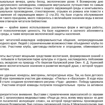
ыкальные вечера, циклы бесед, экологические уроки. К Всемирному дню
Баргузинского заповедника, совершили виртуальное путешествие по самым
да, где были прочитаны стихи о защите окружающей среды и зачитывались
зыкальное произведение, стихотворение, отрывок из романа или повести к
авления об окружающем мире» (2 стр.35). На базе отдела обслуживания
 такого праздника, много говорилось о величайшем значении воды в жизни
ием отвечали читатели библиотеки.
ми — крайне важно использование различных форм и методов работы,
т психологическую ценность. На базе надомного и заочного абонемента
среды, а также вопросам экологической защиты населения.
ает читателей-инвалидов неформальностью общения, непринужденными
 родного края. Людей с ограниченными возможностями объединяют клубы по
ство. Участники клуба, цветоводы-любители и огородники, обмениваются
ъекты выступают мощными средствами воспитания, формирования знаний о
» побывали в Калужском парке культуры и отдыха, наслаждались пейзажами
ь экскурсия на природу «По берегам Калужской реки Оки». К. Д. Ушинский
омное воспитательное значение в развитие молодой души, с которой трудно
затора.
удачные: конкурсы, викторины, литературные игры. Так, на базе детского
. В игре принимали участие две команды: «Пчелы» и «Васильки». В ходе игры
й стало создание коллективного рисунка «Чудо - дерево». Победу одержала
 Участники второй команды получили поощрительные призы за активное
иоритетное внимание. Выставки с привлечением звукозаписей со звуками
 1 организована медиавыставка «Рощи да леса, всему миру краса» ко дню
я писателей волнующее слово»
, на которой представлены произведения
щённая Всемирному Дню охраны окружающей среды.К Международному дню