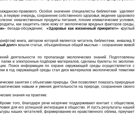
 гражданско-правового. Особое значение специалисты библиотеки уделяют
 в первую очередь, сохранение собственного здоровья, ведение здорового
езни: некачественные продукты питания, плохие климатические условия,
одукты, как защитить свою кожу от экологически вредных факторов среды,
ни»
- беседа-обсуждение;
«Здоровье как жизненный приоритет»
-
круглый
том) книга, автором которой является читатель библиотеки, инвалид II
ный долг»
вошли статьи, объединённые общей мыслью – сохранение живой
ий деятельности по пропаганде экологических знаний. Подготовлены
папки и электронные подборки материалов, сделаны буклеты по экологии.
ации. Поиск информации по охране окружающей среды осуществляется с
ки в год окружающей среды стал диск материалов экологической тематики
ические занятия с объектами природы. Они позволяют показать природные
актические навыки и умения деятельности на природе, сохранения своего
еские знания на практике.
роме того, благодаря речи незрячие поддерживают контакт с обществом,
словия для его успешной интеграции в общество. И пусть результаты нашей
ьтуры наших читателей, формированию их нравственного облика, приучает