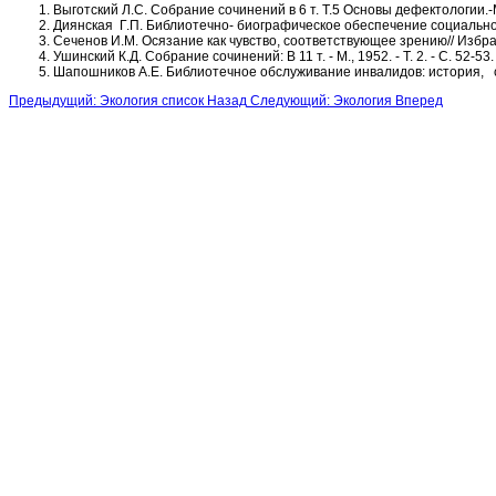
Выготский Л.С. Собрание сочинений в 6 т. Т.5 Основы дефектологии.-М
Диянская Г.П. Библиотечно- биографическое обеспечение социальной 
Сеченов И.М. Осязание как чувство, соответствующее зрению// Изб
Ушинский К.Д. Собрание сочинений: В 11 т. - М., 1952. - Т. 2. - С. 52-53.
Шапошников А.Е. Библиотечное обслуживание инвалидов: история, со
Предыдущий: Экология список
Назад
Следующий: Экология
Вперед