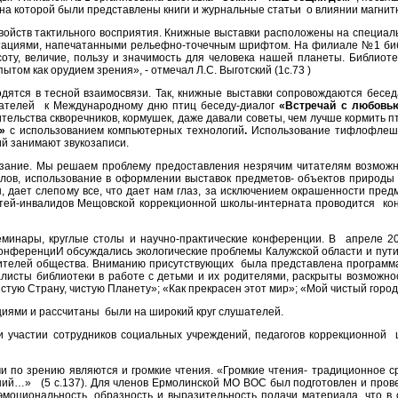
на которой были представлены книги и журнальные статьи о влиянии магнитн
ойств тактильного восприятия. Книжные выставки расположены на специаль
тациями, напечатанными рельефно-точечным шрифтом. На филиале №1 биб
оту, величие, пользу и значимость для человека нашей планеты. Библиот
ытом как орудием зрения», - отмечал Л.С. Выготский (1с.73 )
ся в тесной взаимосвязи. Так, книжные выставки сопровождаются беседа
тателей к Международному дню птиц беседу-диалог
«Встречай с любовью
тельства скворечников, кормушек, даже давали советы, чем лучше кормить п
а»
с использованием компьютерных технологий
.
Использование тифлофлешп
ий занимают звукозаписи.
ание. Мы решаем проблему предоставления незрячим читателям возможно
лов, использование в оформлении выставок предметов- объектов природы
ает слепому все, что дает нам глаз, за исключением окрашенности предме
етей-инвалидов Мещовской коррекционной школы-интерната проводится ко
ары, круглые столы и научно-практические конференции. В апреле 2013
онференциИ обсуждались экологические проблемы Калужской области и пут
етителей общества. Вниманию присутствующих была представлена программа
листы библиотеки в работе с детьми и их родителями, раскрыты возможно
стую Страну, чистую Планету»; «Как прекрасен этот мир»; «Мой чистый город
иями и рассчитаны были на широкий круг слушателей.
частии сотрудников социальных учреждений, педагогов коррекционной 
о зрению являются и громкие чтения. «Громкие чтения- традиционное ср
ний…» (5 с.137). Для членов Ермолинской МО ВОС был подготовлен и пров
циональность, образность и выразительность подачи материала, что в св