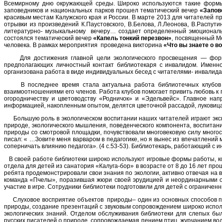
Всемирному дню окружающей среды. Широко используются такие формы р
заповедников и национальных парков прошел тематический вечер
«Запов
красивым местам Калужского края и России. В марте 2013 для читателей 
отрывки из произведений К.Паустовского, В.Белова, Л.Леонова, В.Распут
литературно- музыкальному вечеру… создает определенный эмоциональн
состоялся тематический вечер
«Капель тонкий перезвон»
, посвященный Ме
человека. В рамках мероприятия проведена викторина
«Что вы знаете о в
Для достижения главной цели экологического просвещения — формир
предполагающих личностный контакт библиотекаря с инвалидом. Именно
организована работа в виде индивидуальных бесед с читателями- инвалид
В последнее время стала актуальна работа библиотечных клубов эк
взаимоотношениями его членов. Работа клубов помогает привить любовь к
огородничеству и цветоводству «Родничок» и «Эдельвейс». Главное нап
информацией, накопленным опытом, делятся цветочной рассадой, луковиц
Большую роль в экологическом воспитании наших читателей играют экск
природе, экологического мышления, поведенческого компонента, воспитан
природы со смотровой площадки, почувствовали многовековую силу многос
писал: « …Зовите меня варваром в педагогике, но я вынес из впечатлений
соперничать влиянию педагога». (4 с.53-53). Библиотекарь, работающий с ин
В своей работе библиотеки широко используют игровые формы работы, кот
отдела для детей из санатория «Калуга-бор» в возрасте от 8 до 16 лет пр
ребята продемонстрировали свои знания по экологии, активно отвечая на 
команда «Пчелы», поразившая жюри своей эрудицией и неординарными 
участие в игре. Сотрудники библиотеки подготовили для детей с огранич
Слуховое восприятие объектов природы– один из основных способов пос
природы, создание презентаций с звуковым сопровождением широко испол
экологических знаний. Отделом обслуживания библиотеки для слепых б
русских писателей о природе, сопровождаемая пением птиц, журчанием в