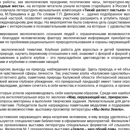
аботы, как экологические праздники, поэтические часы, литературно-муз
едные места»
, на котором читатели узнали историю старейшего в России 
прозвучала литературно-музыкальная композиция
«Тихий шелест листьев»
го
ина, М.Пришвина и др. По словам Г.П. Диянской: «…удачно подобранное му
ый настрой, позволяет незрячему участнику расширить и углубить предст
ждународному дню воды. На мероприятии была озвучена цель существования
оде»
с интересными и познавательными вопросами, на которые с удовольств
ования экологического сознания людей с ограниченными возможностя
 благодаря человеческому фактору экологическая информация приобретае
ами по проблемам рационального природопользования и охраны окружающей 
ологической тематики. Клубная работа для взрослых и детей привлек
 природе, научить бережному отношению к ней, знакомит с флорой и фауной
равление в работе клубов – это приусадебное цветоводство и огородниче
ами и клубнями и семенами овощей.
урсии, выезды на природу, наблюдения в природе. Здесь природа, и её об
ия чувственной сферы личности. Так, участники клуба «Калужские однолюбы
отлетнего дуба, памятника природы Калужской области. Интересной оказалас
 моей жизни глубокое убеждение, что прекрасный ландшафт имеет такое огр
валидами, должен сочетать в себе качества и психолога, и педагога, и органи
орые успели зарекомендовать себя наилучшим образом. Среди них наиболее 
ошла интеллектуальная игра по экологии
«Мир, окружающий нас, прекрасен»
вопросы викторины и выполняя творческие задания. Увлекательным для дете
ответами. Победители были награждены памятными медалями и подарками.
енными возможностями
выставку-просмотр
литературы
«Мы дети Земли».
тижения окружающего мира незрячим человеком, и ему всегда уделялось пр
ьзуются специалистами библиотеки в оформлении мероприятий. Филиалом №
ыла организована выставка литературы специальных форматов
«И слышитс
оды. Филиалом № 1 организована выставка
«Земля – наш общий дом»
, посвя