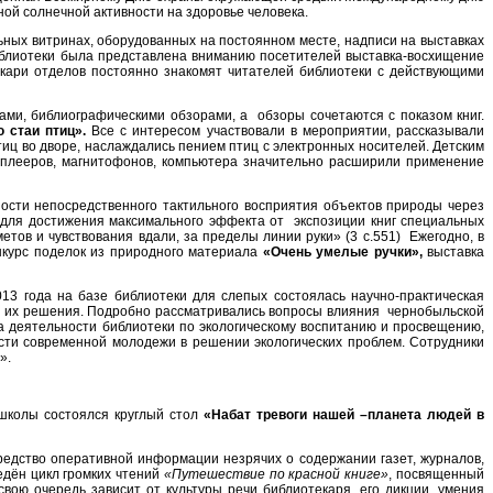
ой солнечной активности на здоровье человека.
ных витринах, оборудованных на постоянном месте, надписи на выставках
лиотеки была представлена вниманию посетителей выставка-восхищение
екари отделов постоянно знакомят читателей библиотеки с действующими
ми, библиографическими обзорами, а обзоры сочетаются с показом книг.
 стаи птиц».
Все с интересом участвовали в мероприятии, рассказывали
тиц во дворе, наслаждались пением птиц с электронных носителей. Детским
лееров, магнитофонов, компьютера значительно расширили применение
сти непосредственного тактильного восприятия объектов природы через
 для достижения максимального эффекта от экспозиции книг специальных
тов и чувствования вдали, за пределы линии руки» (3 с.551) Ежегодно, в
нкурс поделок из природного материала
«Очень умелые ручки»,
выставка
 года на базе библиотеки для слепых состоялась научно-практическая
и их решения. Подробно рассматривались вопросы влияния чернобыльской
 деятельности библиотеки по экологическому воспитанию и просвещению,
сти современной молодежи в решении экологических проблем. Сотрудники
».
школы состоялся круглый стол
«Набат тревоги нашей –планета людей в
едство оперативной информации незрячих о содержании газет, журналов,
едён цикл громких чтений
«Путешествие по красной книге»
, посвященный
ою очередь зависит от культуры речи библиотекаря, его дикции, умения