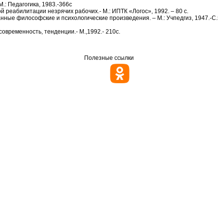
.: Педагогика, 1983.-366с
реабилитации незрячих рабочих.- М.: ИПТК «Логос», 1992. – 80 с.
ранные философские и психологические произведения.
– М.: Учпедгиз, 1947.-С
временность, тенденции.- М.,1992.- 210с.
Полезные ссылки