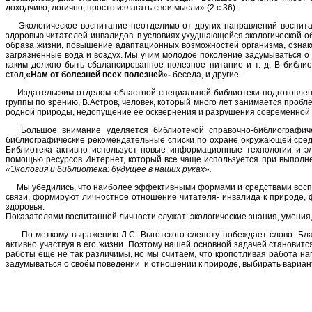
доходчиво, логично, просто излагать свои мысли» (2 с.36).
Экологическое воспитание неотделимо от других направлений воспитания
здоровью читателей-инвалидов в условиях ухудшающейся экологической об
образа жизни, повышение адаптационных возможностей организма, ознак
загрязнённые вода и воздух. Мы учим молодое поколение задумываться о 
каким должно быть сбалансированное полезное питание и т. д. В библ
стол,
«Нам от болезней всех полезней»
-
беседа, и другие.
Издательским отделом областной специальной библиотеки подготовлена 
группы по зрению, В.Астров, человек, который много лет занимается проб
родной природы, недопущение её осквернения и разрушения современной
Большое внимание уделяется библиотекой справочно-библиографичес
библиографические рекомендательные списки по охране окружающей среды
Библиотека активно использует новые информационные технологии и э
помощью ресурсов Интернет, который все чаще используется при выполне
«Экология и библиотека: будущее в наших руках».
Мы убедились, что наиболее эффективными формами и средствами воспита
связи, формируют личностное отношение читателя- инвалида к природе, 
здоровья.
Показателями воспитанной личности служат: экологические знания, умения
По меткому выражению Л.С. Выготского слепоту побеждает слово. Благо
активно участвуя в его жизни. Поэтому нашей основной задачей становитс
работы ещё не так различимы, но мы считаем, что кропотливая работа н
задумываться о своём поведении и отношении к природе, выбирать вариан