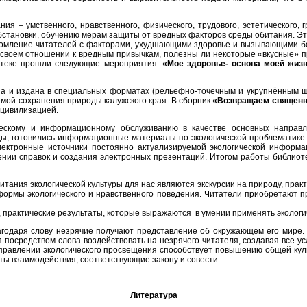
 – умственного, нравственного, физического, трудового, эстетического,
становки, обучению мерам защиты от вредных факторов среды обитания. Это,
омление читателей с факторами, ухудшающими здоровье и вызывающими бол
своём отношении к вредным привычкам, полезны ли некоторые «вкусные» пр
иотеке прошли следующие мероприятия:
«Мое здоровье- основа моей жиз
и издана в специальных форматах (рельефно-точечным и укрупнённым шриф
лемой сохранения природы калужского края. В сборник
«Возвращаем священ
 цивилизацией.
кому и информационному обслуживанию в качестве основных направлен
, готовились информационные материалы по экологической проблематике: 
лектронные источники постоянно актуализируемой экологической информ
нии справок и создания электронных презентаций. Итогом работы библиоте
ния экологической культуры для нас являются экскурсии на природу, практ
формы экологического и нравственного поведения. Читатели приобретают пр
, практические результаты, которые выражаются в умении применять экологич
даря слову незрячие получают представление об окружающем его мире. К
я посредством слова воздействовать на незрячего читателя, создавая все у
аправлении экологического просвещения способствует повышению общей кул
ты взаимодействия, соответствующие закону и совести.
Литература