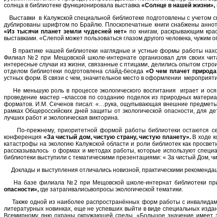
солнца в библиотеке функционировала выставка
«Солнце в нашей жизни»,
Выставки в Калужской специальной библиотеке подготовлены с учетом св
дублированы шрифтом по Брайлю. Плоскопечатные книги снабжены анно
«Из тысячи планет земли чудесней нет»
по книгам, раскрывающим крас
выставками. «Слепой может пользоваться глазом другого человека, чужим оп
В практике нашей библиотеки наглядные и устные формы работы находят
Филиал №2 при Мещовской школе-интернате организовал для своих чи
интересные случаи из жизни, связанные с птицами, делились опытом строи
отделом библиотеки подготовлена слайд-беседа
«О чем плачет природ
устных форм. В связи с чем, значительное место в оформлении мероприят
Не меньшую роль в процессе экологического воспитания играет и осяз
проведение мастер –классов по созданию поделок из природных материа
форматов. И.М. Сеченов писал: «…рука, ощупывающая внешние предметы, д
рамках Общероссийских дней защиты от экологической опасности, для д
лучших работ и экологическая викторина.
По-прежнему, приоритетной формой работы библиотеки остаются семин
конференция
«За чистый дом, чистую страну, чистую планету».
В ходе к
катастрофы на экологию Калужской области и роли библиотек как просв
рассказывалось о формах и методах работы, которые используют специа
библиотеки выступили с тематическими презентациями: « За чистый Дом, чи
Доклады и выступления отличались новизной, практическими рекомендац
На базе филиала №2 при Мещовской школе-интернат библиотеки при у
опасности»,
где затрагивалисьвопросы экологической тематики.
Также одной из наиболее распространённых форм работы с инвалидами п
литературных новинках, еще не успевших выйти в виде специальных изда
Всемирному дню охраны окружающей среды. «Большое значение имеет эмо