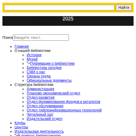
2025
ИнфоЦентр
Поиск
Главная
О нашей библиотеке
История
Музей
">
Публикации о библиотеке
Библиотека сегодня
СМИ о нас
Охрана труда
Официальные документы
Структура библиотеки
Администрация
Планово-экономический отдел
Отдел развития
Отдел формирования фондов и каталогов
Отдел обслуживания
Отдел тифлоинформационных технологий
Читальный зал
Издательский отдел
Клубы
Центры
Издательская деятельность
">
В помощь библиотекарю