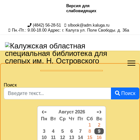
Версия для
слабовидящих
(4842) 56-28-51
slbook@adm.kaluga.ru
Пн.-Пт.: 9.00-18.00 Адрес: г. Калуга ул. Поле Свободы. д. 36а
Поиск
Поиск
‹-
-›
Август 2026
Пн
Вт
Ср
Чт
Пт
Сб
Вс
1
2
3
4
5
6
7
8
9
10
11
12
13
14
15
16