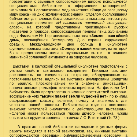
презентаций с звуковым сопровождением широко используются
специалистами библиотеки в оформлении мероприятий.
Филиалом № 1 организована медиавыставка «Рощи да леса, всему
миру краса» ко дню экологических знаний. Отделом обслуживания
библиотеки для слепых была организована выставка литературы
специальных форматов
«И слышится писателей волнующее
слово»
, на которой представлены произведения русских
писателей о природе, сопровождаемая пением птиц, журчанием
воды. Филиалом № 1 организована выставка
«Земля – наш общий
дом»
, посвящённая Всемирному Дню охраны окружающей
среды.К Международному дню солнца в библиотеке
функционировала выставка
«Солнце в нашей жизни»,
на которой
были представлены книги и журнальные статьи о влиянии
магнитной солнечной активности на здоровье человека.
Выставки в Калужской специальной библиотеке подготовлены с
учетом свойств тактильного восприятия. Книжные выставки
расположены на специальных витринах, оборудованных на
постоянном месте, надписи на выставках дублированы шрифтом
по Брайлю. Плоскопечатные книги снабжены аннотациями,
напечатанными рельефно-точечным шрифтом. На филиале №1
библиотеки была представлена вниманию посетителей выставка-
восхищение
«Из тысячи планет земли чудесней нет»
по книгам,
раскрывающим красоту, величие, пользу и значимость для
человека нашей планеты. Библиотекари отделов постоянно
знакомят читателей библиотеки с действующими выставками.
«Слепой может пользоваться глазом другого человека, чужим
опытом как орудием зрения», - отмечал Л.С. Выготский (1с.73 )
В практике нашей библиотеки наглядные и устные формы
работы находятся в тесной взаимосвязи. Так, книжные выставки
сопровождаются беседами, библиографическими обзорами, а