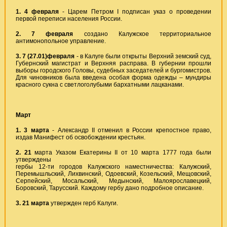
1. 4 февраля
- Царем Петром I подписан указ о проведении
первой переписи населения России.
2. 7
февраля
создано Калужское территориальное
антимонопольное управление.
3. 7 (27.01)февраля
- в Калуге были открыты Верхний земский суд,
Губернский магистрат и Верхняя расправа. В губернии прошли
выборы городского Головы, судебных заседателей и бургомистров.
Для чиновников была введена особая форма одежды – мундиры
красного сукна с светлоголубыми бархатными лацканами.
Март
1. 3 марта
- Александр II отменил в России крепостное право,
издав Манифест об освобождении крестьян.
2. 21
марта Указом Екатерины II от 10 марта 1777 года были
утверждены
гербы 12-ти городов Калужского наместничества: Калужский,
Перемышльский, Лихвинский, Одоевский, Козельский, Мещовский,
Серпейский, Мосальский, Медынский, Малоярославецкий,
Боровский, Тарусский. Каждому гербу дано подробное описание.
3.
21 марта
утвержден герб Калуги.