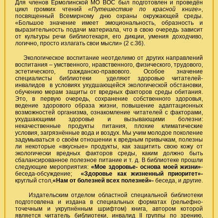
Для членов Ермолинской МО ВОС был подготовлен и проведён
цикл громких чтений
«Путешествие по красной книге»
,
посвященный Всемирному дню охраны окружающей среды.
«Большое значение имеет эмоциональность, образность и
выразительность подачи материала, что в свою очередь зависит
от культуры речи библиотекаря, его дикции, умения доходчиво,
логично, просто излагать свои мысли» (2 с.36).
Экологическое воспитание неотделимо от других направлений
воспитания – умственного, нравственного, физического, трудового,
эстетического, гражданско-правового. Особое значение
специалисты библиотеки уделяют здоровью читателей-
инвалидов в условиях ухудшающейся экологической обстановки,
обучению мерам защиты от вредных факторов среды обитания.
Это, в первую очередь, сохранение собственного здоровья,
ведение здорового образа жизни, повышение адаптационных
возможностей организма, ознакомление читателей с факторами,
ухудшающими здоровье и вызывающими болезни:
некачественные продукты питания, плохие климатические
условия, загрязнённые вода и воздух. Мы учим молодое поколение
задумываться о своём отношении к вредным привычкам, полезны
ли некоторые «вкусные» продукты, как защитить свою кожу от
экологически вредных факторов среды, каким должно быть
сбалансированное полезное питание и т. д. В библиотеке прошли
следующие мероприятия:
«Мое здоровье- основа моей жизни»
-
беседа-обсуждение;
«Здоровье как жизненный приоритет»
-
круглый стол,
«Нам от болезней всех полезней»
-
беседа, и другие.
Издательским отделом областной специальной библиотеки
подготовлена и издана в специальных форматах (рельефно-
точечным и укрупнённым шрифтом) книга, автором которой
является читатель библиотеки, инвалид II группы по зрению,