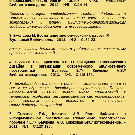
информационно-культурный аспект /И.Ю. Амбарова//
Библиотечное дело. – 2012. – №5. – С.14-16.
Статья посвящена необходимости создания библиотек в
экопоселениях, возникших в последние время. Какова цель
экопоселения и почему библиотечно-информационному
сообществу важно обратить на них свое внимание.
3. Буслаева М. Воспитание экологической культуры / М.
Буслаева// Библиополе. – 2013. – №2. – С. 21-23.
Автор статьи делится опытом работы по экологическому
просвещению читателей.
4. Бычкова Е.Ф., Крюкова А.В. О принципах экологического
дизайна в организации современного библиотечного
пространства/ Бычкова Е.Ф., Крюкова А.В.//
Библиотековедение. – 2013. – №2. – С.118-121.
В последние десятилетия к решению экологических вопросов
все чаще обращаются дизайнеры и архитекторы. Понятие
«экологический дизайн» имеет много определений, в
частности, экодизайн рассматривается как проектирование,
при котором дизайн органично и естественно
взаимодействует с природой.
5. Бычкова Е.Ф., Крюкова А.В. Роль библиотек в
информационном обеспечении глобальных экологических
проблем / Е.Ф. Бычкова, А.В. Крюкова// Библиотековедение. –
2011. – №3. – С.128-130.