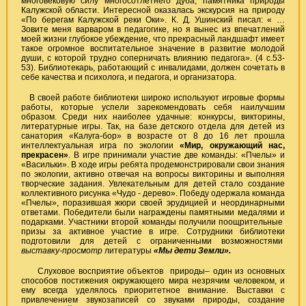
многовековую силу многосотлетнего дуба, памятника природы
Калужской области. Интересной оказалась экскурсия на природу
«По берегам Калужской реки Оки». К. Д. Ушинский писал: « …
Зовите меня варваром в педагогике, но я вынес из впечатлений
моей жизни глубокое убеждение, что прекрасный ландшафт имеет
такое огромное воспитательное значение в развитие молодой
души, с которой трудно соперничать влиянию педагога». (4 с.53-
53). Библиотекарь, работающий с инвалидами, должен сочетать в
себе качества и психолога, и педагога, и организатора.
В своей работе библиотеки широко используют игровые формы
работы, которые успели зарекомендовать себя наилучшим
образом. Среди них наиболее удачные: конкурсы, викторины,
литературные игры. Так, на базе детского отдела для детей из
санатория «Калуга-бор» в возрасте от 8 до 16 лет прошла
интеллектуальная игра по экологии
«Мир, окружающий нас,
прекрасен»
. В игре принимали участие две команды: «Пчелы» и
«Васильки». В ходе игры ребята продемонстрировали свои знания
по экологии, активно отвечая на вопросы викторины и выполняя
творческие задания. Увлекательным для детей стало создание
коллективного рисунка «Чудо - дерево». Победу одержала команда
«Пчелы», поразившая жюри своей эрудицией и неординарными
ответами. Победители были награждены памятными медалями и
подарками. Участники второй команды получили поощрительные
призы за активное участие в игре. Сотрудники библиотеки
подготовили для детей с ограниченными возможностями
выставку-просмотр
литературы
«Мы дети Земли».
Слуховое восприятие объектов природы– один из основных
способов постижения окружающего мира незрячим человеком, и
ему всегда уделялось приоритетное внимание. Выставки с
привлечением звукозаписей со звуками природы, создание