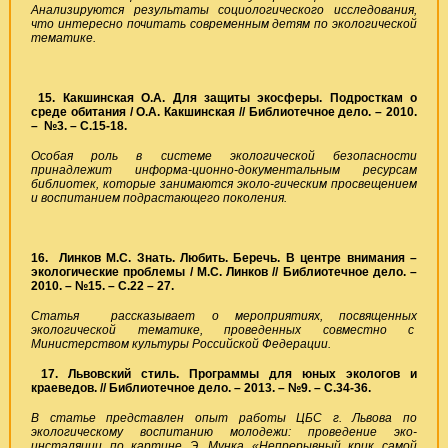
Анализируются результаты социологического исследования,
что интересно почитать современным детям по экологической
тематике.
15. Какшинская О.А. Для защиты экосферы. Подросткам о
среде обитания / О.А. Какшинская // Библиотечное дело. – 2010.
– №3. – С.15-18.
Особая роль в системе экологической безопасности
принадлежит информа-ционно-документальным ресурсам
библиотек, которые занимаются эколо-гическим просвещением
и воспитанием подрастающего поколения.
16. Линков М.С. Знать. Любить. Беречь. В центре внимания –
экологические проблемы / М.С. Линков // Библиотечное дело. –
2010. – №15. – С.22 – 27.
Статья рассказывает о мероприятиях, посвященных
экологической тематике, проведенных совместно с
Министерством культуры Российской Федерации.
17. Львовский стиль. Программы для юных экологов и
краеведов. // Библиотечное дело. – 2013. – №9. – С.34-36.
В статье представлен опыт работы ЦБС г. Львова по
экологическому воспитанию молодежи: проведение эко-
инсталяции по картине Э. Мунка «Непрерывный крик самой