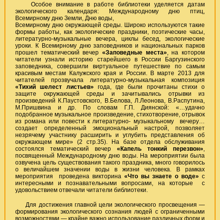
Особое внимание в работе библиотеки уделяется датам
экологического календаря: Международному дню птиц,
Всемирному дню Земли, Дню воды,
Всемирному дню окружающей среды. Широко используются такие
формы работы, как экологические праздники, поэтические часы,
литературно-музыкальные вечера, циклы бесед, экологические
уроки. К Всемирному дню заповедников и национальных парков
прошел тематический вечер
«Заповедные места»
, на котором
читатели узнали историю старейшего в России Баргузинского
заповедника, совершили виртуальное путешествие по самым
красивым местам Калужского края и России. В марте 2013 для
читателей прозвучала литературно-музыкальная композиция
«Тихий шелест листьев»
года, где были прочитаны стихи о
защите окружающей среды и зачитывались отрывки из
произведений К.Паустовского, В.Белова, Л.Леонова, В.Распутина,
М.Пришвина и др. По словам Г.П. Диянской: «…удачно
подобранное музыкальное произведение, стихотворение, отрывок
из романа или повести к литературно- музыкальному вечеру…
создает определенный эмоциональный настрой, позволяет
незрячему участнику расширить и углубить представления об
окружающем мире» (2 стр.35). На базе отдела обслуживания
состоялся тематический вечер
«Капель тонкий перезвон»
,
посвященный Международному дню воды. На мероприятии была
озвучена цель существования такого праздника, много говорилось
о величайшем значении воды в жизни человека. В рамках
мероприятия проведена викторина
«Что вы знаете о воде»
с
интересными и познавательными вопросами, на которые с
удовольствием отвечали читатели библиотеки.
Для достижения главной цели экологического просвещения —
формирования экологического сознания людей с ограниченными
возможностями — крайне важно использование различных форм и