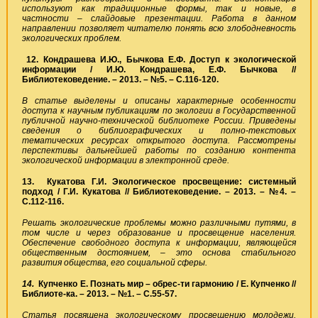
используют как традиционные формы, так и новые, в
частности – слайдовые презентации. Работа в данном
направлении позволяет читателю понять всю злободневность
экологических проблем.
12. Кондрашева И.Ю., Бычкова Е.Ф. Доступ к экологической
информации / И.Ю. Кондрашева, Е.Ф. Бычкова //
Библиотековедение. – 2013. – №5. – С.116-120.
В статье выделены и описаны характерные особенности
доступа к научным публикациям по экологии в Государственной
публичной научно-технической библиотеке России. Приведены
сведения о библиографических и полно-текстовых
тематических ресурсах открытого доступа. Рассмотрены
перспективы дальнейшей работы по созданию контента
экологической информации в электронной среде.
13. Кукатова Г.И. Экологическое просвещение: системный
подход / Г.И. Кукатова // Библиотековедение. – 2013. – №4. –
С.112-116.
Решать экологические проблемы можно различными путями, в
том числе и через образование и просвещение населения.
Обеспечение свободного доступа к информации, являющейся
общественным достоянием,
–
это основа стабильного
развития общества, его социальной сферы.
14.
Купченко Е. Познать мир – обрес-ти гармонию / Е. Купченко //
Библиоте-ка. – 2013. – №1. – С.55-57.
Статья посвящена экологическому просвещению молодежи.