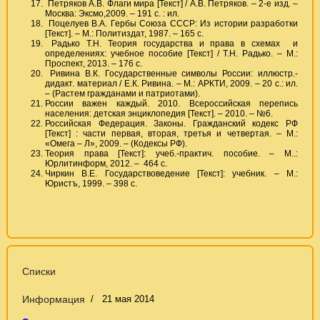
Петряков А.В. Флаги мира [Текст] / А.В. Петряков. – 2-е изд. –
Москва: Эксмо,2009. – 191 с. : ил.
Поцелуев В.А. Гербы Союза СССР: Из истории разработки
[Текст]. – М.: Политиздат, 1987. – 165 с.
Радько Т.Н. Теория государства и права в схемах и
определениях: учебное пособие [Текст] / Т.Н. Радько. – М.:
Проспект, 2013. – 176 с.
Ривина В.К. Государственные символы России: иллюстр.-
дидакт. материал / Е.К. Ривина. – М.: АРКТИ, 2009. – 20 с.: ил.
– (Растем гражданами и патриотами).
России важен каждый. 2010. Всероссийская перепись
населения: детская энциклопедия [Текст]. – 2010. – №6.
Российская Федерация. Законы. Гражданский кодекс РФ
[Текст] : части первая, вторая, третья и четвертая. – М.:
«Омега – Л», 2009. – (Кодексы РФ).
Теория права [Текст]: учеб.-практич. пособие. – М..:
Юрлитинформ, 2012. – 464 с.
Чиркин В.Е. Государствоведение [Текст]: учебник. – М.:
Юристъ, 1999. – 398 с.
Списки
Информация
21 мая 2014