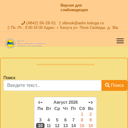
Версия для
слабовидящих
(4842) 56-28-51
slbook@adm.kaluga.ru
Пн.-Пт.: 9.00-18.00 Адрес: г. Калуга ул. Поле Свободы. д. 36а
Поиск
Поиск
‹-
-›
Август 2026
Пн
Вт
Ср
Чт
Пт
Сб
Вс
1
2
3
4
5
6
7
8
9
10
11
12
13
14
15
16