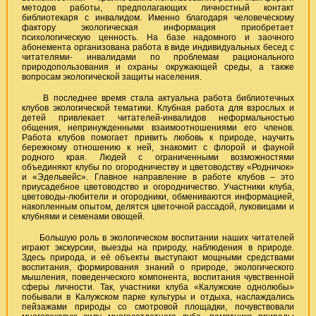
методов работы, предполагающих личностный контакт
библиотекаря с инвалидом. Именно благодаря человеческому
фактору экологическая информация приобретает
психологическую ценность. На базе надомного и заочного
абонемента организована работа в виде индивидуальных бесед с
читателями- инвалидами по проблемам рационального
природопользования и охраны окружающей среды, а также
вопросам экологической защиты населения.
В последнее время стала актуальна работа библиотечных
клубов экологической тематики. Клубная работа для взрослых и
детей привлекает читателей-инвалидов неформальностью
общения, непринужденными взаимоотношениями его членов.
Работа клубов помогает привить любовь к природе, научить
бережному отношению к ней, знакомит с флорой и фауной
родного края. Людей с ограниченными возможностями
объединяют клубы по огородничеству и цветоводству «Родничок»
и «Эдельвейс». Главное направление в работе клубов – это
приусадебное цветоводство и огородничество. Участники клуба,
цветоводы-любители и огородники, обмениваются информацией,
накопленным опытом, делятся цветочной рассадой, луковицами и
клубнями и семенами овощей.
Большую роль в экологическом воспитании наших читателей
играют экскурсии, выезды на природу, наблюдения в природе.
Здесь природа, и её объекты выступают мощными средствами
воспитания, формирования знаний о природе, экологического
мышления, поведенческого компонента, воспитания чувственной
сферы личности. Так, участники клуба «Калужские однолюбы»
побывали в Калужском парке культуры и отдыха, наслаждались
пейзажами природы со смотровой площадки, почувствовали