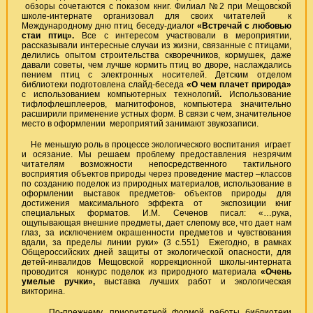
обзоры сочетаются с показом книг. Филиал №2 при Мещовской
школе-интернате организовал для своих читателей к
Международному дню птиц беседу-диалог
«Встречай с любовью
стаи птиц».
Все с интересом участвовали в мероприятии,
рассказывали интересные случаи из жизни, связанные с птицами,
делились опытом строительства скворечников, кормушек, даже
давали советы, чем лучше кормить птиц во дворе, наслаждались
пением птиц с электронных носителей. Детским отделом
библиотеки подготовлена слайд-беседа
«О чем плачет природа»
с использованием компьютерных технологий
.
Использование
тифлофлешплееров, магнитофонов, компьютера значительно
расширили применение устных форм. В связи с чем, значительное
место в оформлении мероприятий занимают звукозаписи.
Не меньшую роль в процессе экологического воспитания играет
и осязание. Мы решаем проблему предоставления незрячим
читателям возможности непосредственного тактильного
восприятия объектов природы через проведение мастер –классов
по созданию поделок из природных материалов, использование в
оформлении выставок предметов- объектов природы для
достижения максимального эффекта от экспозиции книг
специальных форматов. И.М. Сеченов писал: «…рука,
ощупывающая внешние предметы, дает слепому все, что дает нам
глаз, за исключением окрашенности предметов и чувствования
вдали, за пределы линии руки» (3 с.551) Ежегодно, в рамках
Общероссийских дней защиты от экологической опасности, для
детей-инвалидов Мещовской коррекционной школы-интерната
проводится конкурс поделок из природного материала
«Очень
умелые ручки»,
выставка лучших работ и экологическая
викторина.
По-прежнему, приоритетной формой работы библиотеки