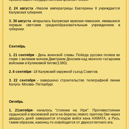
2. 24 августа -
Указом императрицы Екатерины II учреждается
Калужская губерния.
3.
30 августа -о
ткрылась Калужская мужская гимназия, явившаяся
первым светским среднеобразовательным учреждением в
губернии.
Сентябрь
1.
21 сентября
- День воинской славы. Победа русских полков во
главе с великим князем Дмитрием Донским над монголо-татарским
войсками в Куликовкой битве(1380).
2.
6 сентября
-1й Калужский окружной съезд Советов.
3. 22 сентября -
завершено строительство телеграфной линии
Калуга- Москва- Петербург.
Октябрь
1. 21октября
- началось "стояние на Угре". Противостояние
ордынской и московской рати на берегах левого притока Оки через
двадцать дней завершится отходом войск хана АХМАТА, а Русь,
таким образом, наконец-то освободится от двухсотлетнего ига.