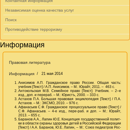
Контактная информация
Независимая оценка качества услуг
Поиск
Противодействие терроризму
Информация
Правовая литература
Информация
21 мая 2014
Анисимов А.П. Гражданское право России. Общая часть:
учебник [Текст] / А.П. Анисимов. – М.: Юрайт, 2011. – 463 с.
Антокольская М.В. Семейное право [Текст]: Учебник. – 2–е
изд., доп. и перераб. – М.: Юристъ, 2000. – 333 с.
Астахов П.А. Большая правовая энциклопедия [Текст] / П.А.
Астахов. – М.: ЭКСМО, 2010. – 976 с.
Афанасьев С.Ф. Гражданское процессуальное право [Текст] /
С.Ф. Афанасьев. – 4-е изд., пере-раб. и доп. – М.: Юрайт,
2013. – 655 с.
Баранов А.А., Лапин Ю.Е. Концепция государственной полит-
ки в области охраны здоровья детей в Российской Федерации
[Текст] / А.А. Баранов, Ю.Е. Лапин, – М.: Союз педиатров Рос-