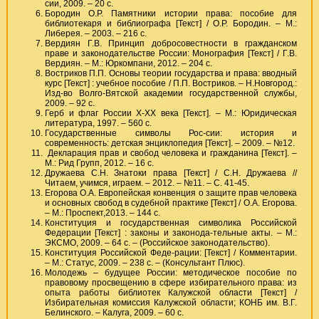
сии, 2009. – 20 с.
Бородин О.Р. Памятники истории права: пособие для
библиотекаря и библиографа [Текст] / О.Р. Бородин. – М.:
Либерея. – 2003. – 216 с.
Вердиян Г.В. Принцип добросовестности в гражданском
праве и законодательстве России: Монография [Текст] / Г.В.
Вердиян. – М.: Юркомпани, 2012. – 204 с.
Востриков П.П. Основы теории государства и права: вводный
курс [Текст] : учебное пособие / П.П. Востриков. – Н.Новгород.:
Изд-во Волго-Вятской академии государственной службы,
2009. – 92 с.
Герб и флаг России X-XX века [Текст]. – М.: Юридическая
литература, 1997. – 560 с.
Государственные символы Рос-сии: история и
современность: детская энциклопедия [Текст]. – 2009. – №12.
Декларация прав и свобод человека и гражданина [Текст]. –
М.: Рид Групп, 2012. – 16 с.
Дружаева С.Н. Знатоки права [Текст] / С.Н. Дружаева //
Читаем, учимся, играем. – 2012. – №11. – С. 41-45.
Егорова О.А. Европейская конвенция о защите прав человека
и основных свобод в судебной практике [Текст] / О.А. Егорова.
– М.: Проспект,2013. – 144 с.
Конституция и государственная символика Российской
Федерации [Текст] : законы и законода-тельные акты. – М.:
ЭКСМО, 2009. – 64 с. – (Российское законодательство).
Конституция Российской Феде-рации: [Текст] / Комментарии.
– М.: Статус, 2009. – 238 с. – (Консультант Плюс).
Молодежь – будущее России: методическое пособие по
правовому просвещению в сфере избирательного права: из
опыта работы библиотек Калужской области [Текст] /
Избирательная комиссия Калужской области; КОНБ им. В.Г.
Белинского. – Калуга, 2009. – 60 с.