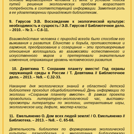
путей решения экологических проблем возрастает
потребность в соответствующей информации. Заметная роль
в ее удовлетворении принадлежит библиотекам..
9. Гирусов Э.В. Восхождение к экологической культуре:
необходимость и сущность / Э.В. Гирусов // Библиотечное дело.
– 2010. – № 3. – С.6-11.
Взаимодействие человека с природой всегда было способом его
выживания и развития. Единство и борьба, противостояние и
гармония, преобразование и созерцание – эти противоречивые
отношения воплощались во взаимосвязи естественного и
искусственного миров и претерпевали значительные
изменения, отражающие уровень человеческого развития.
10. Девяткина Т. Сохраним планету вместе! Год охраны
окружающей среды в России / Т. Девяткина // Библиотечное
дело. – 2013. – №9. – С.32-33.
Накануне дня экологических знаний в областной детской
библиотеке проходил общебиблиотечный День информации по
экологии «Сохраним планету вместе». В рамках проекта
проводились литературно-экологический час, выставки-
просмотры литературы по экологии, интерактивные игры,
экологическое шоу, дефиле, мастер-классы.
11. Емельяненко О. Дом всех людей земля! / О. Емельяненко //
Библиотека. – 2013. – №8. – С. 65-68.
Деятельность библиотек по формированию экологической
культуры разнообразна и многогранна. Библиотекари