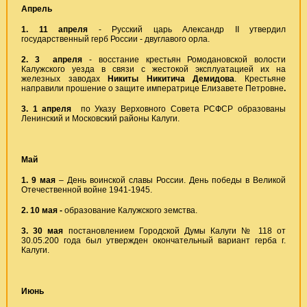
Апрель
1. 11 апреля
- Русский царь Александр II утвердил
государственный герб России - двуглавого орла.
2. 3
апреля
- восстание крестьян Ромодановской волости
Калужского уезда в связи с жестокой эксплуатацией их на
железных заводах
Никиты Никитича Демидова
. Крестьяне
направили прошение о защите императрице Елизавете Петровне
.
3.
1 апреля
по Указу Верховного Совета РСФСР образованы
Ленинский и Московский районы Калуги.
Май
1. 9 мая
– День воинской славы России. День победы в Великой
Отечественной войне 1941-1945.
2. 10 мая -
образование Калужского земства.
3.
30 мая
постановлением Городской Думы Калуги № 118 от
30.05.200 года был утвержден окончательный вариант герба г.
Калуги.
Июнь