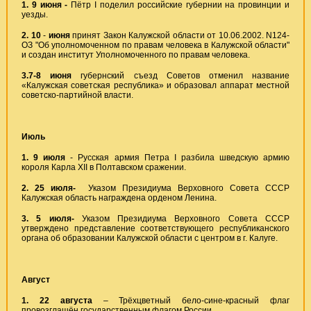
1. 9 июня -
Пётр I поделил российские губернии на провинции и
уезды.
2. 10
-
июня
принят Закон Калужской области от 10.06.2002. N124-
ОЗ "Об уполномоченном по правам человека в Калужской области"
и создан институт Уполномоченного по правам человека.
3.7-8 июня
губернский съезд Советов отменил название
«Калужская советская республика» и образовал аппарат местной
советско-партийной власти.
Июль
1. 9 июля
- Русская армия Петра I разбила шведскую армию
короля Карла XII в Полтавском сражении.
2. 25 июля-
Указом Президиума Верховного Совета СССР
Калужская область награждена орденом Ленина.
3. 5 июля-
Указом Президиума Верховного Совета СССР
утверждено представление соответствующего республиканского
органа об образовании Калужской области с центром в г. Калуге.
Август
1.
22 августа
– Трёхцветный бело-сине-красный флаг
провозглашён государственным флагом России.