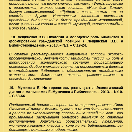
природы», репортаж возле книжной выставки «
Word
3: прогнозы
и реальность», экологическая гостиная «Наш дом- Земля»,
диспут экоразмышлений «Щедрая и чистая земля нам по
силам?» и другие. Интересным читателю покажется
проведение библиотекой г. Львова праздничных мероприятий,
посвященных Дню города «Великий, чарующий, неповторимый»
–
и это все Львов».
18. Лещинская В.В. Экология и молодежь: роль библиотек в
формировании гражданской позиции / Лещинская В.В. //
Библиотековедение. – 2013. – №1. – С.19-24.
В статье рассматриваются актуальные вопросы эколого-
просветительской деятельности библиотек России, их роль в
формировании экологического сознания подрастающего
поколения. Особое внимание уделяется перспективным формам
взаимодействия библиотек с общественными молодежными
экологическими движениями, активно развивающимися в
последнее десятилетие.
19. Мужикова Е. Не торопитесь рвать цветы! Экологический
диалог с малышами / Е. Мужикова // Библиополе. – 2013. – №10.
– С.63-66.
Предлагаемый диалог построен на материале рассказа Юрия
Яковлева «Солнце с белыми лучами» и может быть использован
в работе по экологическому просвещению детей 5-6 лет. Это
произведение заслуживает большого внимания со стороны
воспитателей дошкольных образовательных учреждений,
учителей начальных классов и, конечно же, библиотекарей, ра-
ботающих с малышами и подростками.