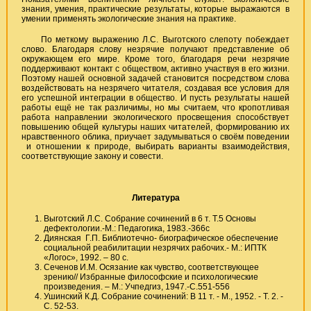
знания, умения, практические результаты, которые выражаются в
умении применять экологические знания на практике.
По меткому выражению Л.С. Выготского слепоту побеждает
слово. Благодаря слову незрячие получают представление об
окружающем его мире. Кроме того, благодаря речи незрячие
поддерживают контакт с обществом, активно участвуя в его жизни.
Поэтому нашей основной задачей становится посредством слова
воздействовать на незрячего читателя, создавая все условия для
его успешной интеграции в общество. И пусть результаты нашей
работы ещё не так различимы, но мы считаем, что кропотливая
работа направлении экологического просвещения способствует
повышению общей культуры наших читателей, формированию их
нравственного облика, приучает задумываться о своём поведении
и отношении к природе, выбирать варианты взаимодействия,
соответствующие закону и совести.
Литература
Выготский Л.С. Собрание сочинений в 6 т. Т.5 Основы
дефектологии.-М.: Педагогика, 1983.-366с
Диянская Г.П. Библиотечно- биографическое обеспечение
социальной реабилитации незрячих рабочих.- М.: ИПТК
«Логос», 1992. – 80 с.
Сеченов И.М. Осязание как чувство, соответствующее
зрению// Избранные философские и психологические
произведения.
– М.: Учпедгиз, 1947.-С.551-556
Ушинский К.Д. Собрание сочинений: В 11 т. - М., 1952. - Т. 2. -
С. 52-53.