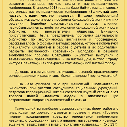
остаются семинары, круглые столы и научно-практические
конференции. В апреле 2013 года на базе библиотеки для слепых
состоялась научно-практическая конференция
«За чистый дом,
чистую страну, чистую планету».
В ходе конференциИ
обсуждались экологические проблемы Калужской области и пути их
решения. Подробно рассматривались вопросы влияния
чернобыльской катастрофы на экологию Калужской области и роли
библиотек как просветителей общества. Вниманию
присутствующих была представлена программа деятельности
библиотеки по экологическому воспитанию и просвещению,
рассказывалось о формах и методах работы, которые используют
специалисты библиотеки в работе с детьми и их родителями,
раскрыты возможности современной молодежи в решении
экологических проблем. Сотрудники библиотеки выступили с
тематическими презентациями: « За чистый Дом, чистую Страну,
чистую Планету»; «Как прекрасен этот мир»; «Мой чистый город».
Доклады и выступления отличались новизной, практическими
рекомендациями и рассчитаны были на широкий круг слушателей.
На базе филиала №2 при Мещовской школе-интернат
библиотеки при участии сотрудников социальных учреждений,
педагогов коррекционной школы состоялся круглый стол
«Набат
тревоги нашей –планета людей в опасности»,
где
затрагивалисьвопросы экологической тематики.
Также одной из наиболее распространённых форм работы с
инвалидами по зрению являются и громкие чтения. «Громкие
чтения- традиционное средство оперативной информации
незрячих о содержании газет, журналов, литературных новинках,
еще не успевших выйти в виде специальных изданий…» (5 с.137).