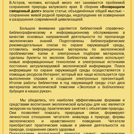
В.Астров, человек, который много лет занимается проблемой
сохранения природы калужского края. В сборник
«Возвращаем
священный долг»
вошли статьи, объединённые общей мыслью –
сохранение живой родной природы, недопущение её осквернения
и разрушения современной цивилизацией.
Большое внимание уделяется библиотекой справочно-
библиографическому и информационному обслуживанию в
качестве основных направлений деятельности по пропаганде
экологических знаний. Подготовлены библиографические
рекомендательные списки по охране окружающей среды,
готовились информационные материалы по экологической
проблематике: папки и электронные подборки материалов,
сделаны буклеты по экологии. Библиотека активно использует
новые информационные технологии и электронные источники
постоянно актуализируемой экологической информации. Поиск
информации по охране окружающей среды осуществляется с
помощью ресурсов Интернет, который все чаще используется при
выполнении справок и создания электронных презентаций.
Итогом работы библиотеки в год окружающей среды стал диск
материалов экологической тематики
«Экология и библиотека:
будущее в наших руках».
Мы убедились, что наиболее эффективными формами и
средствами воспитания экологической культуры для нас являются
экскурсии на природу, практические занятия с объектами природы.
Они позволяют показать природные связи, формируют
личностное отношение читателя- инвалида к природе, формы
экологического и нравственного поведения. Читатели
приобретают практические навыки и умения деятельности на
природе, сохранения своего здоровья.
Показателями воспитанной личности служат: экологические