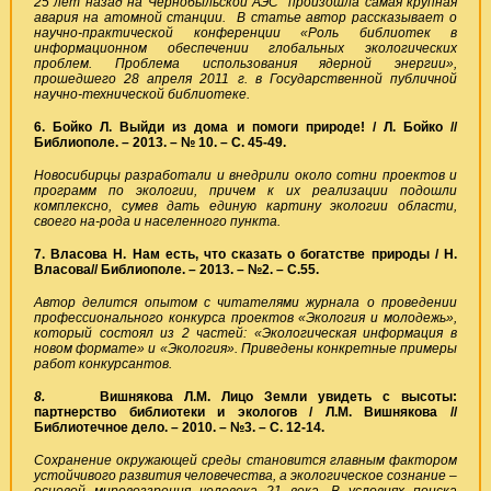
25 лет назад на Чернобыльской АЭС произошла самая крупная
авария на атомной станции. В статье автор рассказывает о
научно-практической конференции «Роль библиотек в
информационном обеспечении глобальных экологических
проблем. Проблема использования ядерной энергии»,
прошедшего 28 апреля 2011 г. в Государственной публичной
научно-технической библиотеке.
6. Бойко Л. Выйди из дома и помоги природе! / Л. Бойко //
Библиополе. – 2013. – № 10. – С. 45-49.
Новосибирцы разработали и внедрили около сотни проектов и
программ по экологии, причем к их реализации подошли
комплексно, сумев дать единую картину экологии области,
своего на-рода и населенного пункта.
7. Власова Н. Нам есть, что сказать о богатстве природы / Н.
Власова// Библиополе. – 2013. – №2. – С.55.
Автор делится опытом с читателями журнала о проведении
профессионального конкурса проектов «Экология и молодежь»,
который состоял из 2 частей: «Экологическая информация в
новом формате» и «Экология». Приведены конкретные примеры
работ конкурсантов.
8.
Вишнякова Л.М. Лицо Земли увидеть с высоты:
партнерство библиотеки и экологов / Л.М. Вишнякова //
Библиотечное дело. – 2010. – №3. – С. 12-14.
Сохранение окружающей среды становится главным фактором
устойчивого развития человечества, а экологическое сознание –
основой мировоззрения человека 21 века. В условиях поиска