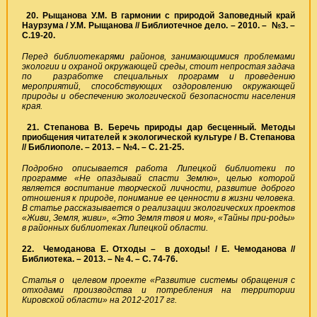
20. Рыщанова У.М. В гармонии с природой Заповедный край
Наурзума / У.М. Рыщанова // Библиотечное дело. – 2010. – №3. –
С.19-20.
Перед библиотекарями районов, занимающимися проблемами
экологии и охраной окружающей среды, стоит непростая задача
по разработке специальных программ и проведению
мероприятий, способствующих оздоровлению окружающей
природы и обеспечению экологической безопасности населения
края.
21. Степанова В. Беречь природы дар бесценный. Методы
приобщения читателей к экологической культуре / В. Степанова
// Библиополе. – 2013. – №4. – С. 21-25.
Подробно описывается работа Липецкой библиотеки по
программе «Не опаздывай спасти Землю», целью которой
является воспитание творческой личности, развитие доброго
отношения к природе, понимание ее ценности в жизни человека.
В статье рассказывается о реализации экологических проектов
«Живи, Земля, живи», «Это Земля твоя и моя», «Тайны при-роды»
в районных библиотеках Липецкой области.
22.
Чемоданова Е. Отходы – в доходы! / Е. Чемоданова //
Библиотека. – 2013. – № 4. – С. 74-76.
Статья о целевом проекте «Развитие системы обращения с
отходами производства и потребления на территории
Кировской области» на 2012-2017 гг.