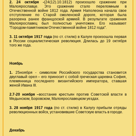
2. 24 октября -
(24(12).10.1812) произошло сражение при
Малоярославце. Это сражение стало переломным в
Отечественной войне 1812 года. Армия Наполеона начала свое
отступление по Старой смоленской дороге, которая была
разорена ранее французской армией. В результате сражения
Малоярославец был полностью уничтожен. Его называют
"Городом-памятником Отечественной войне 1812 года".
3.
11 октября 1917 года
(по ст. стилю) в Калуге произошла первая
в России социалистическая революция. Длилась до 19 октября
того же года.
Ноябрь
1.
25ноября - символом Российского государства становится
двуглавый орел – его приносит с собой греческая царевна София,
племянница последнего византийского императора, ставшая
женой Ивана III.
2.7-20 ноября –
восстание крестьян против Советской власти в
Медынском, Боровском, Малоярославецком уездах.
3.
28 ноября 1917 года
(по ст. стилю) в Калугу прибыли отряды
революционных войск, установившие Советскую власть в городе.
Декабрь