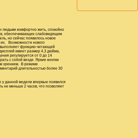
и людьми комфортно жить, спокойно
ров, обеспечивающих слабовидящим
ель, но сейчас появилось новое
ь их. Возможности нового
е выполняет функцию читающей
дисплей имеет размер 4,3 дюйма,
ения регулируется от 0 до 14
рать с собой везде. Яркие кнопки
м зрением. В режиме
мментарий длительностью более 30
е у данной модели впервые появился
 не меньше 2 часов, что позволяет