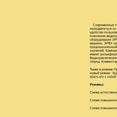
Современные те
передвигаться по
удобство пользов
поколение видеоу
оборудования ЭРВ
машины. ЭРВУ ска
предназначенный 
значений. Компакт
имеют рельефную 
Видеоувеличения 
секунд. Коммент
Также в режиме П
новый режим - Ау
брать его с собой 
Режимы:
Схема естественн
Схема повышенно
Схема повышенной