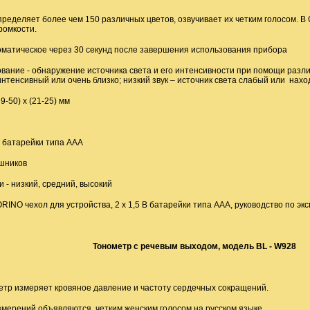
ределяет более чем 150 различных цветов, озвучивает их четким голосом. 
ромкости.
оматическое через 30 секунд после завершения использования прибора
вание - обнаружение источника света и его интенсивности при помощи различ
интенсивный или очень близко; низкий звук
–
источник света слабый или нахо
9-50) х (21-25) мм
В батарейки типа ААА
шников
и - низкий, средний, высокий
INO чехол для устройства, 2 х 1,5 В батарейки типа ААА, руководство по эк
Тонометр с речевым выходом, модель
BL
-
W
928
тр измеряет кровяное давление и частоту сердечных сокращений.
змерений объявляются четким женским голосом на русском языке.