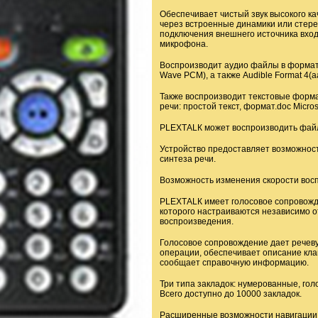
Обеспечивает чистый звук высокого ка
через встроенные динамики или стере
подключения внешнего источника вход
микрофона.
Воспроизводит аудио файлы в формат
Wave РСМ), а также Audible Format 4(аа)
Также воспроизводит текстовые форм
речи: простой текст, формат.doc Мicro
РLЕХТАLК может воспроизводить фай
Устройство предоставляет возможност
синтеза речи.
Возможность изменения скорости восп
РLЕХТАLК имеет голосовое сопровожде
которого настраиваются независимо от
воспроизведения.
Голосовое сопровождение дает речев
операции, обеспечивает описание кла
сообщает справочную информацию.
Три типа закладок: нумерованные, гол
Всего доступно до 10000 закладок.
Расширенные возможности навигации: 