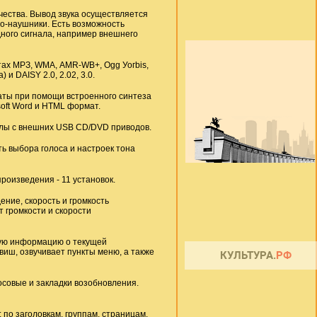
чества. Вывод звука осуществляется
о-наушники. Есть возможность
ного сигнала, например внешнего
ах МРЗ, WМА, АМR-WB+, Оgg Уогbis,
 и DAISY 2.0, 2.02, 3.0.
аты при помощи встроенного синтеза
soft Word и НТМL формат.
лы с внешних USB CD/DVD приводов.
ь выбора голоса и настроек тона
роизведения - 11 установок.
ние, скорость и громкость
 громкости и скорости
ую информацию о текущей
виш, озвучивает пункты меню, а также
осовые и закладки возобновления.
по заголовкам, группам, страницам,