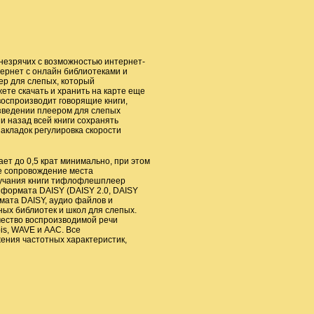
незрячих с возможностью интернет-
тернет с онлайн библиотеками и
ер для слепых, который
жете скачать и хранить на карте еще
оспроизводит говорящие книги,
зведении плеером для слепых
 назад всей книги сохранять
закладок регулировка скорости
ает до 0,5 крат минимально, при этом
ое сопровождение места
звучания книги тифлофлешплеер
 формата DAISY (DAISY 2.0, DAISY
мата DAISY, аудио файлов и
ных библиотек и школ для слепых.
чество воспроизводимой речи
s, WAVE и AAC. Все
ения частотных характеристик,