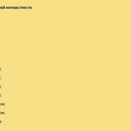
ой контрастности:
;
;
;
;
;
ом;
ом;
.