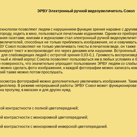
ЭРВУ Электронный ручной видеоувеличитель Сокол
хнологии позволяют людям с нарушением функции зрения наравне с другим
 городу, ходить в кино, пользоваться печатными изданиями. Одним из прибо
ания газетами, книгами и журналами стал электронный ручной видеоувеличит
величителей, способных не только приближать изображения, но и озвучиват
У Сокол позволяют не только увеличивать тексты в печатном виде, он такж
нирует текст и воспроизводит его через динамик или наушники. Встроенный 
для слабовидящих людей с остротой зрения 0,03-0,1. Громкость воспроизвед
ный и лёгкий корпус Сокола позволяет пользоваться им в любых условиях и б
поверхность, что значительно упрощает пользование ЭРВУ людям со слабы
можно сделать фото изображения, к каждой фотографии можно записать ко
арий также можно потом прослушать.
росмотра фотографий можно дополнительно увеличивать изображения. Такж
диоплеер. В режиме непрерывной работы ЭРВУ Сокол может функционировать
на прогулку, в магазин и для других нужд.
ой контрастности с полной цветопередачей;
й контрастности с монохромной цветопередачей;
 контрастности с монохромной инверсной цветопередачей.