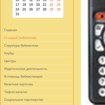
17
18
19
20
21
22
23
24
25
26
27
28
29
30
31
Главная
О нашей библиотеке
Структура библиотеки
Клубы
Центры
Издательская деятельность
В помощь библиотекарю
Визитная карточка
Тифло-каталог
Социальное партнерство