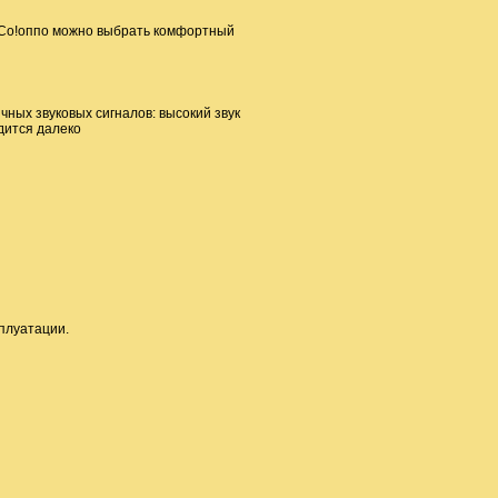
В Со!оппо можно выбрать комфортный
ных звуковых сигналов: высокий звук
дится далеко
сплуатации.