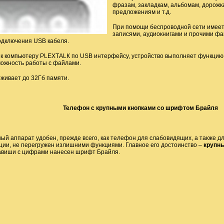
фразам, закладкам, альбомам, дорожка
предложениям и т.д.
При помощи беспроводной сети имеет
записями, аудиокнигами и прочими фа
одключения USB кабеля.
к компьютеру РLЕХТАLК по USB интерфейсу, устройство выполняет функцию
ожность работы с файлами.
живает до 32Гб памяти.
Телефон с крупными кнопками со шрифтом Брайля
й аппарат удобен, прежде всего, как телефон для слабовидящих, а также д
ации, не перегружен излишними функциями. Главное его достоинство –
крупн
лавиши с цифрами нанесен шрифт Брайля.