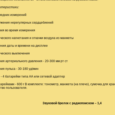
актеристики:
ледних измерений
ужения нерегулярных сердцебиений
ия во время измерения
ческого нагнетания и откачки воздуха из манжеты
ния даты и времени на дисплее
ческого выключения
ия артериального давления - 20-300 мм рт ст
ния пульса
-
30-180 уд/мин
 - 4 батарейки типа АА или сетевой адаптер
арейками - 600 г В комплекте: тонометр, манжета (на плечо), сумочка для хра
ство пользователя.
Звуковой брелок с радиопоиском – 1,4