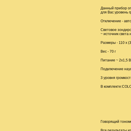
Данный прибор оп
для Вас уровень г
Отключение - авт
Световое зондиро
~ источник света 
Размеры - 110 х (3
Вес - 70 г
Питание ~ 2x1,5 
Подключение нау
3 уровня громкост
В комплекте:COLOR
Говорящий тономе
Все результаты и