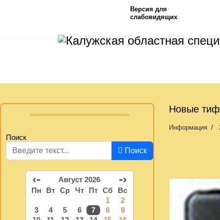
Версия для
слабовидящих
Новые тиф
Информация
Поиск
Поиск
‹-
-›
Август 2026
Пн
Вт
Ср
Чт
Пт
Сб
Вс
1
2
3
4
5
6
7
8
9
10
11
12
13
14
15
16