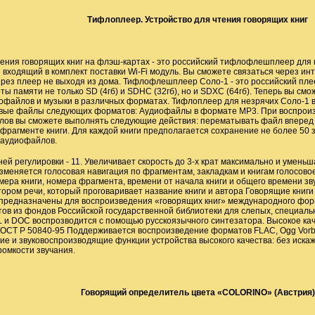
Тифлоплеер. Устройство для чтения говорящих книг
тения говорящих книг на флэш-картах - это российский тифлофлешплеер для 
 входящий в комплект поставки Wi-Fi модуль. Вы сможете связаться через ин
через плеер не выходя из дома. Тифлофлешплеер Соло-1 - это российский пле
ы памяти не только SD (4гб) и SDHC (32гб), но и SDXC (64гб). Теперь вы смо
иофайлов и музыки в различных форматах. Тифлоплеер для незрячих Соло-1 в
овые файлы следующих форматов: Аудиофайлы в формате MP3. При воспрои
лов вы сможете выполнять следующие действия: перематывать файл вперед и
фрагменте книги. Для каждой книги предполагается сохранение не более 50 
 аудиофайлов.
ей регулировки - 11. Увеличивает скорость до 3-х крат максимально и уменьш
изменяется голосовая навигация по фрагментам, закладкам и книгам голосов
мера книги, номера фрагмента, времени от начала книги и общего времени 
ором речи, который проговаривает название книги и автора Говорящие книги
а предназначены для воспроизведения «говорящих книг» международного фор
тов из фондов Российской государственной библиотеки для слепых, специаль
 и DOC воспрозводится с помощью русскоязычного синтезатора. Высокое ка
ОСТ Р 50840-95 Поддерживается воспроизведение форматов FLAC, Ogg Vorbi
е и звуковоспроизводящие функции устройства высокого качества: без искаж
ромкости звучания.
Говорящий определитель цвета «
COLORINO
» (Австрия)