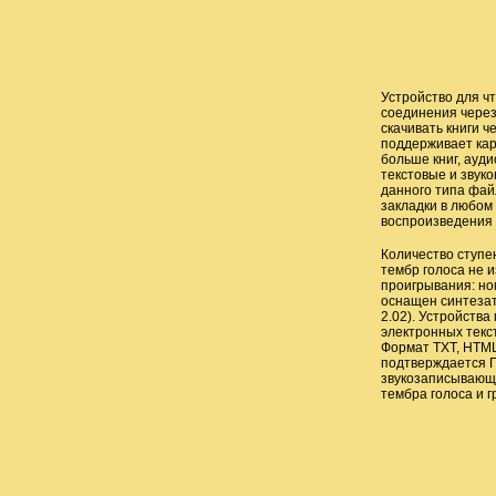
Устройство для ч
соединения через
скачивать книги 
поддерживает карт
больше книг, ауд
текстовые и звук
данного типа фай
закладки в любом 
воспроизведения
Количество ступен
тембр голоса не 
проигрывания: но
оснащен синтезат
2.02). Устройств
электронных текс
Формат TXT, HTML
подтверждается Г
звукозаписывающи
тембра голоса и г