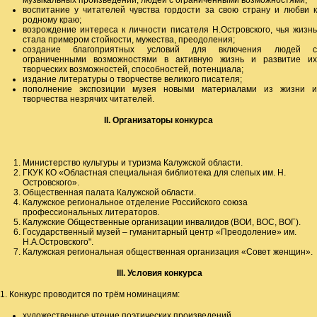
музыкальных произведений, людей с ограниченными возможностями;
воспитание у читателей чувства гордости за свою страну и любви к
родному краю;
возрождение интереса к личности писателя Н.Островского, чья жизнь
стала примером стойкости, мужества, преодоления;
создание благоприятных условий для включения людей с
ограниченными возможностями в активную жизнь и развитие их
творческих возможностей, способностей, потенциала;
издание литературы о творчестве великого писателя;
пополнение экспозиции музея новыми материалами из жизни и
творчества незрячих читателей.
II
. Организаторы конкурса
Министерство культуры и туризма Калужской области.
ГКУК КО «Областная специальная библиотека для слепых им. Н.
Островского».
Общественная палата Калужской области.
Калужское региональное отделение Российского союза
профессиональных литераторов.
Калужские Общественные организации инвалидов (ВОИ, ВОС, ВОГ).
Государственный музей – гуманитарный центр «Преодоление» им.
Н.А.Островского".
Калужская региональная общественная организация «Совет женщин».
III. Условия конкурса
1. Конкурс проводится по трём номинациям:
художественное чтение поэтических произведений,