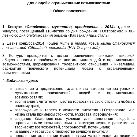
для людей с ограниченными возможностями
I
.
Общие положения
1. Конкурс
«Стойкость, мужество, преодоление - 2014»
(далее –
конкурс), посвященный 110-летию со дня рождения Н.Островского и 80-
летию со дня опубликования романа «Как закалялась сталь»
2. Девиз конкурса-2014:
«Умей жить и тогда, когда жизнь становится
невыносимой. Сделай её полезной» (Н.А. Островский).
3. Конкурс проводится с целью привлечения внимания широкой
общественности к проблемам и достижениям людей с ограниченными
возможностями, формирования толерантного отношения к инвалидам,
раскрытия творческого потенциала людей с ограниченными
возможностями.
4.
Задачи конкурса:
выявление и продвижение талантливых авторов литературных и
музыкальных произведений, людей с ограниченными
возможностями;
воспитание у читателей чувства гордости за свою страну и любви к
родному краю;
возрождение интереса к личности писателя Н.Островского, чья
жизнь стала примером стойкости, мужества, преодоления;
создание благоприятных условий для включения людей с
ограниченными возможностями в активную жизнь и развитие их
творческих возможностей, способностей, потенциала;
издание литературы о творчестве великого писателя;
пополнение экспозиции музея новыми материалами из жизни и