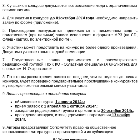
3. К участию в конкурсе допускаются все желающие люди с ограниченными
возможностями.
4. Для участия в конкурсе
до 01октября
2014
года
необходимо направить
заявку по форме (приложение).
5. Произведения конкурсантов принимаются в письменном виде с
приложением (при наличии) записи исполнения в формате МР3 (на CD,
флеш - картах, по электронной почте).
6. Участник может представить на конкурс не более одного произведения.
Допустимо участие только в одной номинации.
7. Представленные заявки принимаются и рассматриваются
редакционной группой ГКУК КО «Областная специальная библиотека для
слепых им. Н. Островского».
8. По итогам рассмотрения заявок не позднее, чем за неделю до начала
конкурса, будет проведено предварительное прослушивание конкурсантов
и утвержден окончательный список участников.
9.
Этапы организации и проведения конкурса:
объявление конкурса:
1 апреля 2014г.;
приём заявок:
с 1 апреля по 1 октября 2014г.
;
заседание редакционной группы и оргкомитета:
20 октября 2014г.;
проведение конкурса, итоги, церемония награждения
:
13 ноября
2014г.
9. Авторы предоставляют Оргкомитету право на общественное
использование литературных произведений и их публикацию.
IV. Жюри конкурса