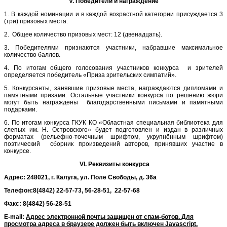
V
. Победители и награждение
1. В каждой номинации и в каждой возрастной категории присуждается 3
(три) призовых места.
2. Общее количество призовых мест: 12 (двенадцать).
3. Победителями признаются участники, набравшие максимальное
количество баллов.
4. По итогам общего голосования участников конкурса и зрителей
определяется победитель «Приза зрительских симпатий».
5. Конкурсанты, занявшие призовые места, награждаются дипломами и
памятными призами. Остальные участники конкурса по решению жюри
могут быть награждены благодарственными письмами и памятными
подарками.
6. По итогам конкурса ГКУК КО «Областная специальная библиотека для
слепых им. Н. Островского» будет подготовлен и издан в различных
форматах (рельефно-точечным шрифтом, укрупнённым шрифтом)
поэтический сборник произведений авторов, принявших участие в
конкурсе.
VI
. Реквизиты конкурса
Адрес: 248021, г. Калуга, ул. Поле Свободы, д. 36а
Телефон:8(4842) 22-57-73, 56-28-51, 22-57-68
Факс: 8(4842) 56-28-51
Е
-mail:
Адрес электронной почты защищен от спам-ботов. Для
просмотра адреса в браузере должен быть включен Javascript.