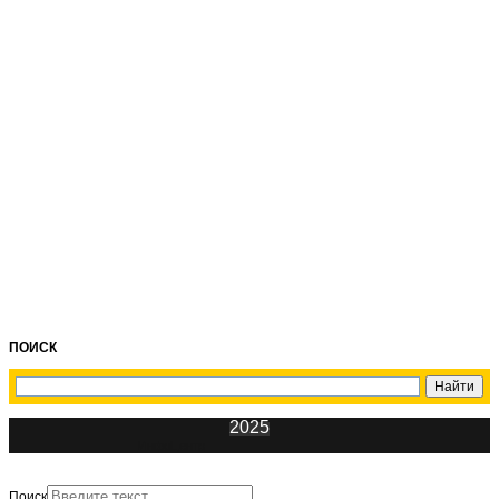
ПОИСК
2025
ИнфоЦентр
Поиск