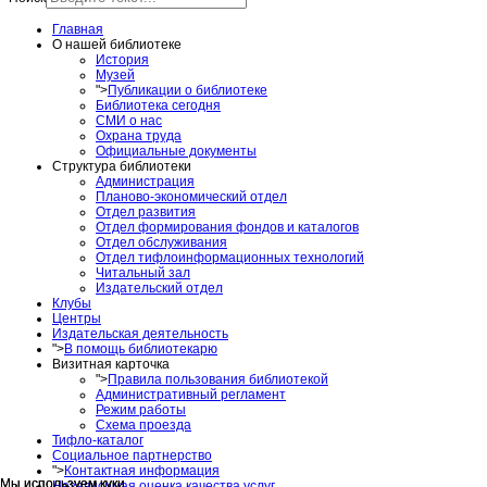
Главная
О нашей библиотеке
История
Музей
">
Публикации о библиотеке
Библиотека сегодня
СМИ о нас
Охрана труда
Официальные документы
Структура библиотеки
Администрация
Планово-экономический отдел
Отдел развития
Отдел формирования фондов и каталогов
Отдел обслуживания
Отдел тифлоинформационных технологий
Читальный зал
Издательский отдел
Клубы
Центры
Издательская деятельность
">
В помощь библиотекарю
Визитная карточка
">
Правила пользования библиотекой
Административный регламент
Режим работы
Схема проезда
Тифло-каталог
Социальное партнерство
">
Контактная информация
Мы используем куки
Мы используем куки
Независимая оценка качества услуг