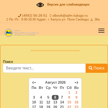
Версия для слабовидящих
(4842) 56-28-51
slbook@adm.kaluga.ru
Пн.-Пт.: 9.00-18.00 Адрес: г. Калуга ул. Поле Свободы. д. 36а
Поиск
Поиск
‹-
-›
Август 2026
Пн
Вт
Ср
Чт
Пт
Сб
Вс
1
2
3
4
5
6
7
8
9
10
11
12
13
14
15
16
17
18
19
20
21
22
23