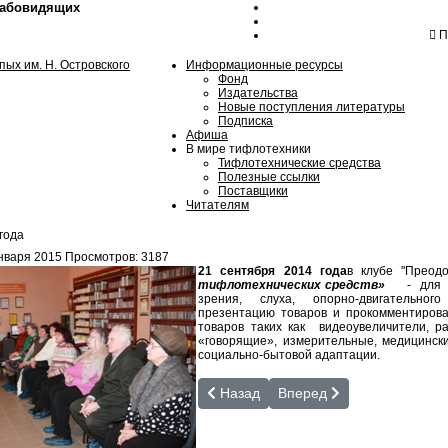
лабовидящих
Пн
Информационные ресурсы
Фонд
Издательства
Новые поступления литературы
Подписка
Афиша
В мире тифлотехники
Тифлотехнические средства
Полезные ссылки
Поставщики
Читателям
года
нваря 2015
Просмотров: 3187
21 сентября 2014 года
в клубе "Преод
тифлотехнических средств»
- для чи
зрения, слуха, опорно-двигательног
презентацию товаров и прокомментирова
товаров таких как видеоувеличители, 
«говорящие», измерительные, медицински
социально-бытовой адаптации.
Предыдущий: Православные праздн
Следующий: 17 июня 201
Назад
Вперед