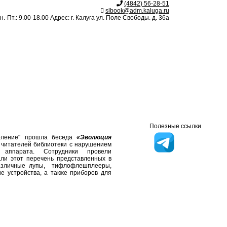
(4842) 56-28-51
slbook@adm.kaluga.ru
.-Пт.: 9.00-18.00 Адрес: г. Калуга ул. Поле Свободы. д. 36а
Полезные ссылки
оление" прошла беседа
«Эволюция
тателей библиотеки с нарушением
о аппарата. Сотрудники провели
ли этот перечень представленных в
различные лупы, тифлофлешплееры,
е устройства, а также приборов для
ики
4 года