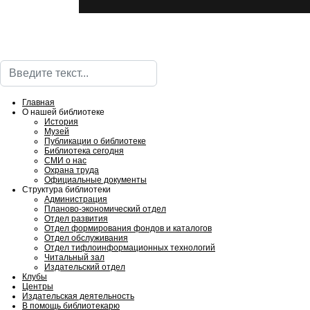
Поиск
Главная
О нашей библиотеке
История
Музей
Публикации о библиотеке
Библиотека сегодня
СМИ о нас
Охрана труда
Официальные документы
Структура библиотеки
Администрация
Планово-экономический отдел
Отдел развития
Отдел формирования фондов и каталогов
Отдел обслуживания
Отдел тифлоинформационных технологий
Читальный зал
Издательский отдел
Клубы
Центры
Издательская деятельность
В помощь библиотекарю