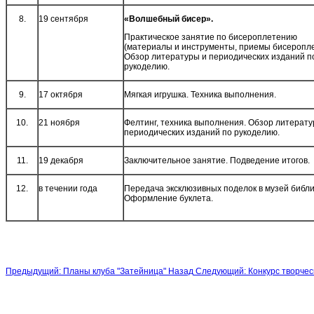
8.
19 сентября
«Волшебный бисер».
Практическое занятие по бисероплетению
(материалы и инструменты, приемы бисеропле
Обзор литературы и периодических изданий п
рукоделию.
9.
17 октября
Мягкая игрушка. Техника выполнения.
10.
21 ноября
Фелтинг, техника выполнения. Обзор литерату
периодических изданий по рукоделию.
11.
19 декабря
Заключительное занятие. Подведение итогов.
12.
в течении года
Передача эксклюзивных поделок в музей библи
Оформление буклета.
Предыдущий: Планы клуба "Затейница"
Назад
Следующий: Конкурс творче