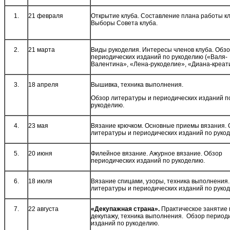
1.
21 февраля
Открытие клуба. Составление плана работы кл
Выборы Совета клуба.
2.
21 марта
Виды рукоделия. Интересы членов клуба. Обз
периодических изданий по рукоделию («Валя-
Валентина», «Лена-рукоделие», «Диана-креати
3.
18 апреля
Вышивка, техника выполнения.
Обзор литературы и периодических изданий п
рукоделию.
4.
23 мая
Вязание крючком. Основные приемы вязания. 
литературы и периодических изданий по руко
5.
20 июня
Филейное вязание. Ажурное вязание. Обзор
периодических изданий по рукоделию.
6.
18 июля
Вязание спицами, узоры, техника выполнения
литературы и периодических изданий по руко
7.
22 августа
«Декупажная страна».
Практическое занятие 
декупажу, техника выполнения. Обзор период
изданий по рукоделию.