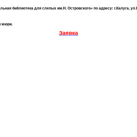
ная библиотека для слепых им.Н. Островского» по адресу: г.Калуга, ул.П
и жюри.
Заявка