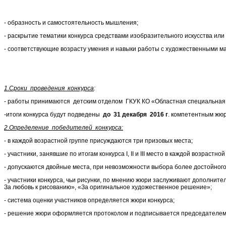
- образность и самостоятельность мышления;
- раскрытие тематики конкурса средствами изобразительного искусства или
- соответствующие возрасту умения и навыки работы с художественными
1.Сроки проведения конкурса
:
- работы принимаются детским отделом ГКУК КО «Областная специальная биб
-итоги конкурса будут подведены
до 31 декабря 2016 г
. компетентным жюр
2.Определение победителей конкурса:
- в каждой возрастной группе присуждаются три призовых места;
- участники, занявшие по итогам конкурса I, II и III место в каждой возра
- допускаются двойные места, при невозможности выбора более достойного
- участники конкурса, чьи рисунки, по мнению жюри заслуживают дополни
За любовь к рисованию», «За оригинальное художественное решение»;
- система оценки участников определяется жюри конкурса;
- решение жюри оформляется протоколом и подписывается председателем 