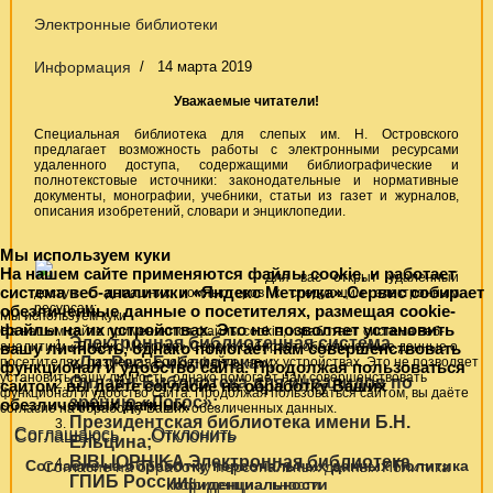
Электронные библиотеки
Информация
14 марта 2019
Уважаемые читатели!
Специальная библиотека для слепых им. Н. Островского
предлагает возможность работы с электронными ресурсами
удаленного доступа, содержащими библиографические и
полнотекстовые источники: законодательные и нормативные
документы, монографии, учебники, статьи из газет и журналов,
описания изобретений,
словари и энциклопедии.
Мы используем куки
На нашем сайте применяются файлы cookie, и работает
Для вас открыт удаленный
система веб-аналитики «Яндекс Метрика».Сервис собирает
доступ с домашних компьютеров к следующим электронным
ресурсам:
обезличенные данные о посетителях, размещая cookie-
Мы используем куки
файлы на их устройствах. Это не позволяет установить
На нашем сайте применяются файлы cookie, и работает система веб-
Электронная библиотечная система
вашу личность, однако помогает нам совершенствовать
аналитики «Яндекс Метрика».Сервис собирает обезличенные данные о
«ЛитРес: Библиотека»;
посетителях, размещая cookie-файлы на их устройствах. Это не позволяет
функционал и удобство сайта. Продолжая пользоваться
установить вашу личность, однако помогает нам совершенствовать
Онлайн-Библиотека для инвалидов по
сайтом, вы даёте согласие на обработку Ваших
функционал и удобство сайта. Продолжая пользоваться сайтом, вы даёте
зрению «Логос»;
обезличенных данных.
согласие на обработку Ваших обезличенных данных.
Президентская библиотека имени Б.Н.
Соглашаюсь
Отклонить
Соглашаюсь
Отклонить
Ельцина;
BIBLIOPHIKA Электронная библиотека
Согласие на обработку персональных данных
Политика
Согласие на обработку персональных данных
Политика
ГПИБ России;
кофиденциальности
кофиденциальности