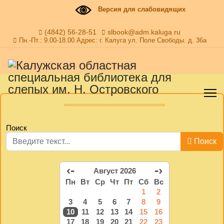
Версия для слабовидящих
(4842) 56-28-51
slbook@adm.kaluga.ru
Пн.-Пт.: 9.00-18.00 Адрес: г. Калуга ул. Поле Свободы. д. 36а
Поиск
Поиск
‹-
-›
Август 2026
Пн
Вт
Ср
Чт
Пт
Сб
Вс
1
2
3
4
5
6
7
8
9
10
11
12
13
14
15
16
17
18
19
20
21
22
23