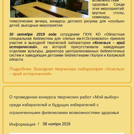
возможностями
здоровья. Среди
этих мероприятий:
круглые столы,
семинары,
тематические вечера, конкурсы детского рисунка для «особых»
детей, выездные мероприятия.
30 октября 2019 года
сотрудники ГКУК КО «Областная
специальная библиотека для слепых им.Н.Островского» приняли
участие в выездной творческой лаборатории
«Козельск – край
исторический»
, на которой присутствовали заведующие
отделами культуры, директора централизованных библиотечных
систем и заведующие детскими библиотеками г.Калуги и Калужской
области.
Подробнее: Выездная творческая лаборатория «Козельск
– край исторический»
О проведении конкурса творческих работ «Мой выбор»
среди избирателей и будущих избирателей с
ограниченными физическими возможностями здоровья
Информация
08 ноября 2019