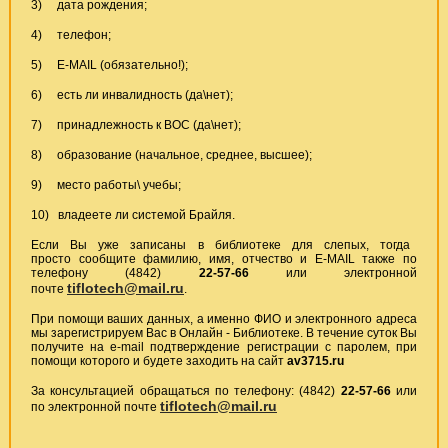
3) дата рождения;
4) телефон;
5) Е-МАIL (обязательно!);
6) есть ли инвалидность (да\нет);
7) принадлежность к ВОС (да\нет);
8) образование (начальное, среднее, высшее);
9) место работы\ учебы;
10) владеете ли системой Брайля.
Если Вы уже записаны в библиотеке для слепых, тогда
просто сообщите фамилию, имя, отчество и E-MAIL также по
телефону (4842)
22-57-66
или электронной
tiflotech@mail.ru
почте
.
При помощи ваших данных, а именно ФИО и электронного адреса
мы зарегистрируем Вас в Онлайн - Библиотеке. В течение суток Вы
получите на е-mail подтверждение регистрации с паролем, при
помощи которого и будете заходить на сайт
av3715.ru
За консультацией обращаться по телефону: (4842)
22-57-66
или
tiflotech@mail.ru
по электронной почте