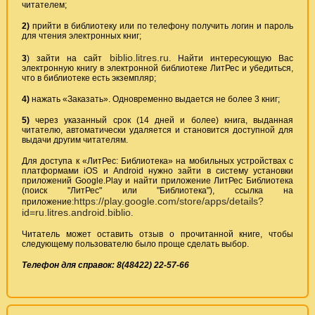
читателем;
2)
прийти в библиотеку или по телефону получить логин и пароль
для чтения электронных книг;
biblio.litres.ru
3
) зайти на сайт
. Найти интересующую Вас
электронную книгу в электронной библиотеке ЛитРес и убедиться,
что в библиотеке есть экземпляр;
4)
нажать «Заказать». Одновременно выдается не более 3 книг;
5)
через указанный срок (14 дней и более) книга, выданная
читателю, автоматически удаляется и становится доступной для
выдачи другим читателям.
Для доступа к «ЛитРес: Библиотека» на мобильных устройствах с
платформами iOS и Android нужно зайти в систему установки
приложений Google.Play и найти приложение ЛитРес Библиотека
(поиск "ЛитРес" или "Библиотека"), ссылка на
https://play.google.com/store/apps/details?
приложение:
id=ru.litres.android.biblio
.
Читатель может оставить отзыв о прочитанной книге, чтобы
следующему пользователю было проще сделать выбор.
Телефон для справок: 8(48422) 22-57-66