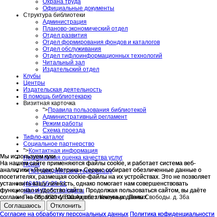
Охрана труда
Официальные документы
Структура библиотеки
Администрация
Планово-экономический отдел
Отдел развития
Отдел формирования фондов и каталогов
Отдел обслуживания
Отдел тифлоинформационных технологий
Читальный зал
Издательский отдел
Клубы
Центры
Издательская деятельность
В помощь библиотекарю
Визитная карточка
">
Правила пользования библиотекой
Административный регламент
Режим работы
Схема проезда
Тифло-каталог
Социальное партнерство
">
Контактная информация
Мы используем куки
Мы используем куки
Независимая оценка качества услуг
На нашем сайте применяются файлы cookie, и работает система веб-
На нашем сайте применяются файлы cookie, и работает система веб-
Поиск
аналитики «Яндекс Метрика».Сервис собирает обезличенные данные о
аналитики «Яндекс Метрика».Сервис собирает обезличенные данные о
">
Противодействие терроризму
посетителях, размещая cookie-файлы на их устройствах. Это не позволяет
посетителях, размещая cookie-файлы на их устройствах. Это не позволяет
(4842) 56-28-51
установить вашу личность, однако помогает нам совершенствовать
установить вашу личность, однако помогает нам совершенствовать
slbook@adm.kaluga.ru
функционал и удобство сайта. Продолжая пользоваться сайтом, вы даёте
функционал и удобство сайта. Продолжая пользоваться сайтом, вы даёте
Пн.-Пт.: 9.00-18.00 Адрес: г. Калуга ул. Поле Свободы. д. 36а
согласие на обработку Ваших обезличенных данных.
согласие на обработку Ваших обезличенных данных.
Соглашаюсь
Соглашаюсь
Отклонить
Отклонить
Согласие на обработку персональных данных
Согласие на обработку персональных данных
Политика кофиденциальности
Политика кофиденциальности