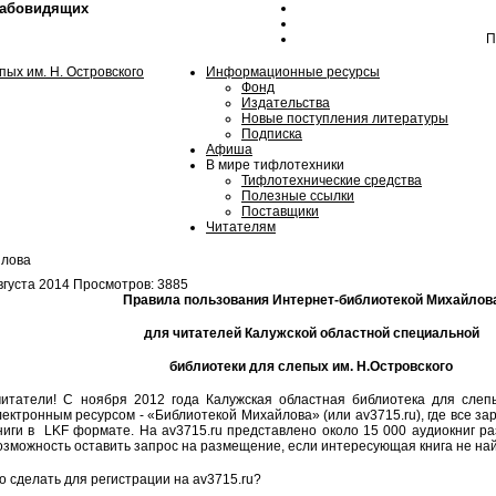
лабовидящих
П
Информационные ресурсы
Фонд
Издательства
Новые поступления литературы
Подписка
Афиша
В мире тифлотехники
Тифлотехнические средства
Полезные ссылки
Поставщики
Читателям
йлова
вгуста 2014
Просмотров: 3885
Правила пользования Интернет-библиотекой Михайлов
для читателей Калужской областной специальной
библиотеки для слепых им. Н.Островского
и! С ноября 2012 года Калужская областная библиотека для слепых 
ектронным ресурсом - «Библиотекой Михайлова» (или av3715.ru), где все за
книги в LKF формате. На av3715.ru представлено около 15 000 аудиокниг ра
озможность оставить запрос на размещение, если интересующая книга не на
 сделать для регистрации на av3715.ru?