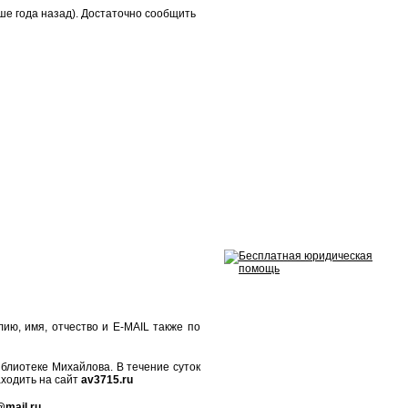
ше года назад). Достаточно сообщить
имя, отчество и E-MAIL также по
блиотеке Михайлова. В течение суток
аходить на сайт
av
3715.
ru
@
mail
.
ru