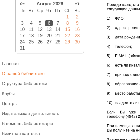
‹-
-›
Август 2026
Прежде всего, ст
следующие данны
Пн
Вт
Ср
Чт
Пт
Сб
Вс
1
2
1) ФИО;
3
4
5
6
7
8
9
2) адрес регист
10
11
12
13
14
15
16
17
18
19
20
21
22
23
3) дата рождени
24
25
26
27
28
29
30
4) телефон;
31
5) Е-МАIL (обяза
Главная
6) есть ли инвали
О нашей библиотеке
7) принадлежност
Структура библиотеки
8) образование (
Клубы
9) место работы\
10) владеете ли 
Центры
Если Вы уже за
Издательская деятельность
телефону (4842)
2
В помощь библиотекарю
При помощи ваших
Вы получите на е-
Визитная карточка
За консультацией