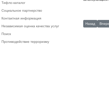
Тифло-каталог
Социальное партнерство
Контактная информация
Предыдущий: 
Следу
Назад
Впер
Независимая оценка качества услуг
Поиск
Противодействие терроризму