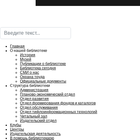
Поиск
Главная
О нашей библиотеке
История
Музей
Публикации о библиотеке
Библиотека сегодня
СМИ о нас
Охрана труда
Официальные документы
Структура библиотеки
Администрация
Планово-экономический отдел
Отдел развития
Отдел формирования фондов и каталогов
Отдел обслуживания
Отдел тифлоинформационных технологий
Читальный зал
Издательский отдел
Клубы
Центры
Издательская деятельность
В помощь библиотекарю