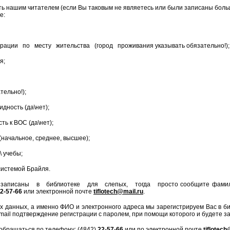
ать нашим читателем (если Вы таковым не являетесь или были записаны боль
е:
рации по месту жительства (город проживания указывать обязательно!);
я;
тельно!);
дность (да\нет);
ь к ВОС (да\нет);
начальное, среднее, высшее);
 учебы;
системой Брайля.
писаны в библиотеке для слепых, тогда просто сообщите фамилию, 
2-57-66
или электронной почте
tiflotech
@
mail
.
ru
.
 данных, а именно ФИО и электронного адреса мы зарегистрируем Вас в би
mail подтверждение регистрации с паролем, при помощи которого и будете з
 обращаться по телефону: (4842)
22-57-66
или по электронной почте
tiflotech