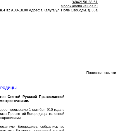
(4842) 56-28-51
slbook@adm.kaluga.ru
н.-Пт.: 9.00-18.00 Адрес: г. Калуга ул. Поле Свободы. д. 36а
Полезные ссылки
ОРОДИЦЫ
тся Святой Русской Православной
ми христианами.
орое произошло 1 октября 910 года в
 риза Пресвятой Богородицы, головной
 сарацинами.
есвятую Богородицу, собрались во
асителю. Во время всенощной святой