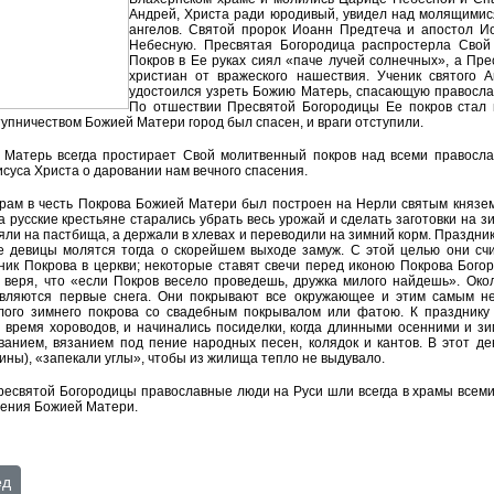
Андрей, Христа ради юродивый, увидел над молящимис
ангелов. Святой пророк Иоанн Предтеча и апостол И
Небесную. Пресвятая Богородица распростерла Свой
Покров в Ее руках сиял «паче лучей солнечных», а Пр
христиан от вражеского нашествия. Ученик святого 
удостоился узреть Божию Матерь, спасающую правосл
По отшествии Пресвятой Богородицы Ее покров стал 
упничеством Божией Матери город был спасен, и враги отступили.
 Матерь всегда простирает Свой молитвенный покров над всеми правосл
суса Христа о даровании нам вечного спасения.
рам в честь Покрова Божией Матери был построен на Нерли святым князем
 русские крестьяне старались убрать весь урожай и сделать заготовки на з
яли на пастбища, а держали в хлевах и переводили на зимний корм. Праздник
е девицы молятся тогда о скорейшем выходе замуж. С этой целью они с
ник Покрова в церкви; некоторые ставят свечи перед иконою Покрова Бог
, веря, что «если Покров весело проведешь, дружка милого найдешь». Ок
вляются первые снега. Они покрывают все окружающее и этим самым не
лого зимнего покрова со свадебным покрывалом или фатою. К празднику
 время хороводов, и начинались посиделки, когда длинными осенними и з
анием, вязанием под пение народных песен, колядок и кантов. В этот де
ины), «запекали углы», чтобы из жилища тепло не выдувало.
ресвятой Богородицы православные люди на Руси шли всегда в храмы всем
ления Божией Матери.
 МФЦ
ющий: октябрь
ед