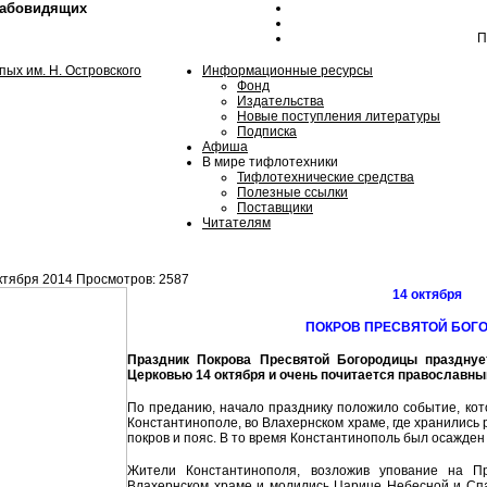
лабовидящих
П
Информационные ресурсы
Фонд
Издательства
Новые поступления литературы
Подписка
Афиша
В мире тифлотехники
Тифлотехнические средства
Полезные ссылки
Поставщики
Читателям
ктября 2014
Просмотров: 2587
14 октября
ПОКРОВ ПРЕСВЯТОЙ БОГ
Праздник Покрова Пресвятой Богородицы празднуе
Церковью 14 октября и очень почитается православны
По преданию, начало празднику положило событие, кот
Константинополе, во Влахернском храме, где хранились
покров и пояс. В то время Константинополь был осажден
Жители Константинополя, возложив упование на Пр
Влахернском храме и молились Царице Небесной и Сп