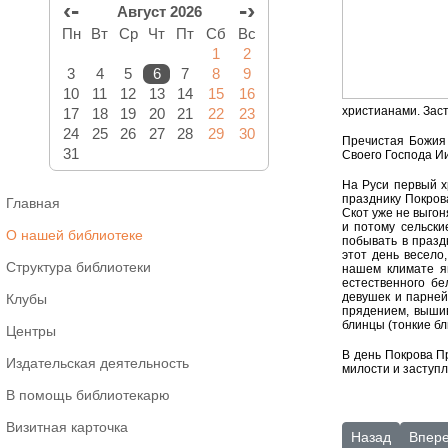
‹-
-›
Август 2026
Пн
Вт
Ср
Чт
Пт
Сб
Вс
1
2
3
4
5
6
7
8
9
10
11
12
13
14
15
16
христианами. Заст
17
18
19
20
21
22
23
24
25
26
27
28
29
30
Пречистая Божия
31
Своего Господа Ии
На Руси первый х
празднику Покрова
Главная
Скот уже не выгон
и потому сельски
О нашей библиотеке
побывать в празд
этот день весело
Структура библиотеки
нашем климате я
естественного бе
девушек и парней
Клубы
прядением, вышив
блинцы (тонкие бл
Центры
В день Покрова П
Издательская деятельность
милости и заступ
В помощь библиотекарю
Визитная карточка
Предыдущий:
Следу
Назад
Впер