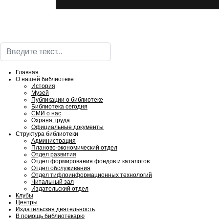
Поиск
Главная
О нашей библиотеке
История
Музей
Публикации о библиотеке
Библиотека сегодня
СМИ о нас
Охрана труда
Официальные документы
Структура библиотеки
Администрация
Планово-экономический отдел
Отдел развития
Отдел формирования фондов и каталогов
Отдел обслуживания
Отдел тифлоинформационных технологий
Читальный зал
Издательский отдел
Клубы
Центры
Издательская деятельность
В помощь библиотекарю