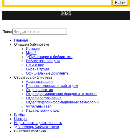
2025
ИнфоЦентр
Поиск
Главная
О нашей библиотеке
История
Музей
">
Публикации о библиотеке
Библиотека сегодня
СМИ о нас
Охрана труда
Официальные документы
Структура библиотеки
Администрация
Планово-экономический отдел
Отдел развития
Отдел формирования фондов и каталогов
Отдел обслуживания
Отдел тифлоинформационных технологий
Читальный зал
Издательский отдел
Клубы
Центры
Издательская деятельность
">
В помощь библиотекарю
Визитная карточка