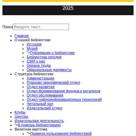
2025
ИнфоЦентр
Поиск
Главная
О нашей библиотеке
История
Музей
">
Публикации о библиотеке
Библиотека сегодня
СМИ о нас
Охрана труда
Официальные документы
Структура библиотеки
Администрация
Планово-экономический отдел
Отдел развития
Отдел формирования фондов и каталогов
Отдел обслуживания
Отдел тифлоинформационных технологий
Читальный зал
Издательский отдел
Клубы
Центры
Издательская деятельность
">
В помощь библиотекарю
Визитная карточка
">
Правила пользования библиотекой