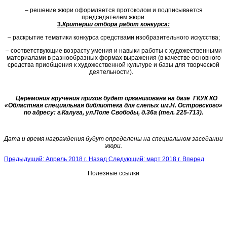
–
решение жюри оформляется протоколом и подписывается
председателем жюри.
3.
Критерии отбора работ конкурса
:
–
раскрытие тематики конкурса средствами изобразительного искусства;
–
соответствующие возрасту умения и навыки работы с художественными
материалами в разнообразных формах выражения (в качестве основного
средства приобщения к художественной культуре и базы для творческой
деятельности).
Церемония вручения призов будет организована на базе ГКУК КО
«Областная специальная библиотека для слепых им.Н. Островского»
по адресу: г.Калуга, ул.Поле Свободы, д.36а (тел. 225-713).
Дата и время награждения будут определены на специальном заседании
жюри
.
Предыдущий: Апрель 2018 г.
Назад
Следующий: март 2018 г.
Вперед
Полезные ссылки