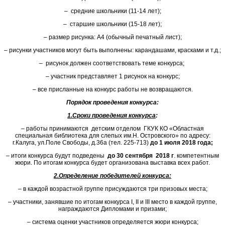
– средние школьники (11-14 лет);
– старшие школьники (15-18 лет);
–
размер рисунка: А4 (обычный печатный лист);
–
рисунки участников могут быть выполнены: карандашами, красками и т.д.;
–
рисунок должен соответствовать теме конкурса;
–
участник представляет 1 рисунок на конкурс;
–
все присланные на конкурс работы не возвращаются.
Порядок проведения конкурса:
1.Сроки проведения конкурса
:
–
работы принимаются детским отделом ГКУК КО «Областная
специальная библиотека для слепых им.Н. Островского» по адресу:
г.Калуга, ул.Поле Свободы, д.36а (тел. 225-713)
до 1 июля 2018 года;
–
итоги конкурса будут подведены
до 30 сентября 2018 г
. компетентным
жюри. По итогам конкурса будет организована выставка всех работ.
2.Определение победителей конкурса
:
–
в каждой возрастной группе присуждаются три призовых места;
–
участники, занявшие по итогам конкурса I, II и III место в каждой группе,
награждаются Дипломами и призами;
–
система оценки участников определяется жюри конкурса;