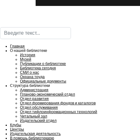
Поиск
Главная
О нашей библиотеке
История
Музей
Публикации о библиотеке
Библиотека сегодня
СМИ о нас
Охрана труда
Официальные документы
Структура библиотеки
Администрация
Планово-экономический отдел
Отдел развития
Отдел формирования фондов и каталогов
Отдел обслуживания
Отдел тифлоинформационных технологий
Читальный зал
Издательский отдел
Клубы
Центры
Издательская деятельность
В помощь библиотекарю