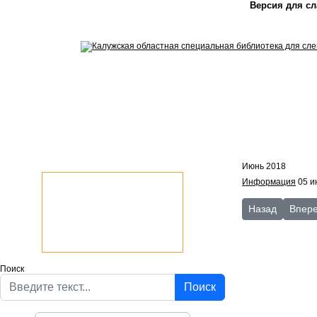
Версия для с
Июнь 2018
Информация
05 и
Предыдущий: О
Следу
Назад
Впер
Поиск
Поиск