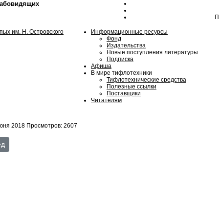
лабовидящих
П
Информационные ресурсы
Фонд
Издательства
Новые поступления литературы
Подписка
Афиша
В мире тифлотехники
Тифлотехнические средства
Полезные ссылки
Поставщики
Читателям
юня 2018
Просмотров: 2607
бластной творческий конкурс детского рисунка
ющий: Май 2018 г.
ед