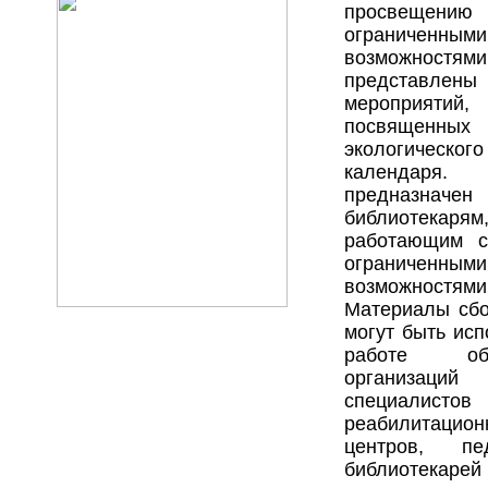
просвещени
ограниченными
возможностям
представлен
мероприятий,
посвященн
экологического
календаря.
предназначен
библиотекарям
работающим 
ограниченными
возможностями
Материалы сбо
могут быть ис
работе общ
организаций 
специалистов
реабилитацион
центров, пе
библиотекарей