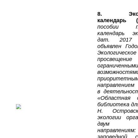
8. Эколо
календарь (
пособии пр
календарь эк
дат. 2017
объявлен Годо
Экологическое
просвещени
ограниченным
возможност
приоритетны
направлением
в деятельнос
«Областная с
библиотека дл
Н. Островск
экологии орг
двум ос
направлениям
заповедной 