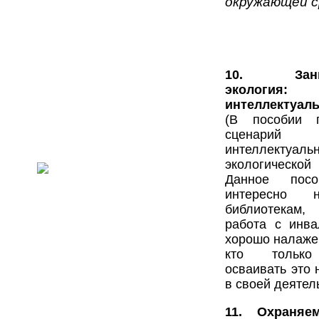
окружающей с
10. Заним
экология: 
интеллектуа
(В пособии п
сценарий п
интеллектуа
экологическо
Данное посо
интересно 
библиотекам,
работа с инв
хорошо налажен
кто только
осваивать это
в своей деятел
11. Охраняе