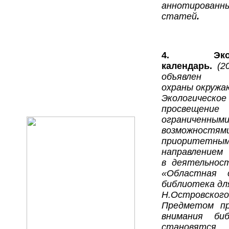
аннотирован
статей
.
4.
Эк
календарь.
(2
объявле
охраны
окружа
Экологическое
просвещени
ограниченным
возможност
приоритетны
направлением
в деятельнос
«Областная с
библиотека дл
Н.Островского
Предметом пр
внимания биб
становятся