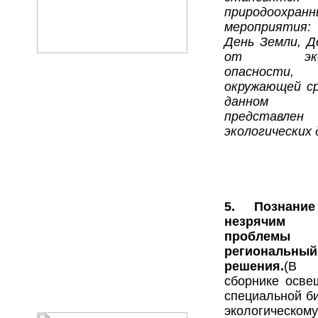
природоохранн
мероприятия:
День Земли, 
от эколо
опасност
окружающей ср
данном 
представлен
экологических 
5. Познание
незрячим ч
пробл
региональ
решения.
(В
сборнике осве
специальной б
экологическому