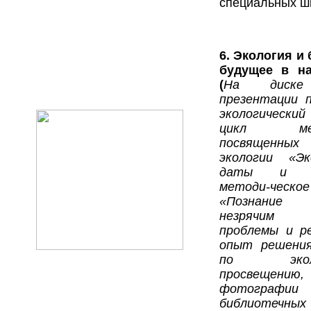
специальных ш
6.
Экология и 
будущее в на
(
На диске
презентации п
экологический
цикл меро
посвящен
экологии «Эк
даты и пра
методи-ческ
«Познание 
незрячим ч
проблемы и р
опыт решения
по эколог
просвещению
фотографии
библиотечных