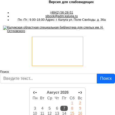
Версия для слабовидящих
(4842) 56-28-51
slbook@adm.kaluga.ru
Пн.-Пт.: 9.00-18.00 Адрес: г. Калуга ул. Поле Свободы. д. 36а
Поиск
Поиск
‹-
-›
Август 2026
Пн
Вт
Ср
Чт
Пт
Сб
Вс
1
2
3
4
5
6
7
8
9
10
11
12
13
14
15
16