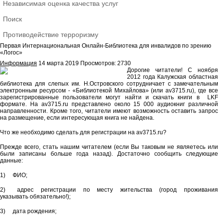
Независимая оценка качества услуг
Поиск
Противодействие терроризму
Первая Интернациональная Онлайн-Библиотека для инвалидов по зрению
«Логос»
Информация
14 марта 2019
Просмотров: 2730
Дорогие читатели! С ноября
2012 года Калужская областная
библиотека для слепых им. Н.Островского сотрудничает с замечательным
электронным ресурсом - «Библиотекой Михайлова» (или av3715.ru), где все
зарегистрированные пользователи могут найти и скачать книги в LKF
формате. На av3715.ru представлено около 15 000 аудиокниг различной
направленности. Кроме того, читатели имеют возможность оставить запрос
на размещение, если интересующая книга не найдена.
Что же необходимо сделать для регистрации на av3715.ru?
Прежде всего, стать нашим читателем (если Вы таковым не являетесь или
были записаны больше года назад). Достаточно сообщить следующие
данные:
1) ФИО;
2) адрес регистрации по месту жительства (город проживания
указывать обязательно!);
3) дата рождения;