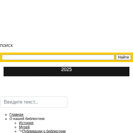
ПОИСК
2025
ИнфоЦентр
Поиск
Главная
О нашей библиотеке
История
Музей
">
Публикации о библиотеке