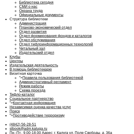
Библиотека сегодня
СМИ о нас
Охрана труда
Официальные документы
Структура библиотеки
Администрация
Планово-экономический отдел
Отдел развития
Отдел формирования фондов и каталогов
Отдел обслуживания
Отдел тифлоинформационных технологий
Читальный зал
Издательский отдел
Клубы
Центры
Издательская деятельность
В помощь библиотекарю
Визитная карточка
">
Правила пользования библиотекой
Административный регламент
Режим работы
Схема проезда
Тифло-каталог
Социальное партнерство
">
Контактная информация
Независимая оценка качества услуг
Поиск
">
Противодействие терроризму
(4842) 56-28-51
slbook@adm.kaluga.ru
Пн.-Пт.: 9.00-18.00 Адрес: г. Калуга ул. Поле Свободы. д. 36а