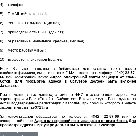
4) телефон;
5) Е-МАIL (обязательно!);
6) есть ли инвалидность (да\нет);
7) принадлежность к ВОС (да\нет);
8) образование (начальное, среднее, высшее);
9) место работы\ учебы;
10) владеете ли системой Брайля.
Если Вы уже записаны в библиотеке для слепых, тогда просто
сообщите фамилию, имя, отчество и E-MAIL также по телефону (4842)
22-57-
66
или электронной почте
Адрес электронной почты защищен от спам
ботов. Для просмотра адреса в браузере должен быть включен
Javascript.
.
При помощи ваших данных, а именно ФИО и электронного адреса мы
зарегистрируем Вас в Онлайн - Библиотеке. В течение суток Вы получите на
е-mail подтверждение регистрации с паролем, при помощи которого и будете
заходить на сайт
av3715.ru
За консультацией обращаться по телефону: (4842)
22-57-66
или по
электронной почте
Адрес электронной почты защищен от спам-ботов. Для
просмотра адреса в браузере должен быть включен Javascript.