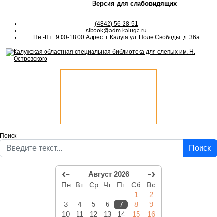
Версия для слабовидящих
(4842) 56-28-51
slbook@adm.kaluga.ru
Пн.-Пт.: 9.00-18.00 Адрес: г. Калуга ул. Поле Свободы. д. 36а
Поиск
Поиск
‹-
-›
Август 2026
Пн
Вт
Ср
Чт
Пт
Сб
Вс
1
2
3
4
5
6
7
8
9
10
11
12
13
14
15
16