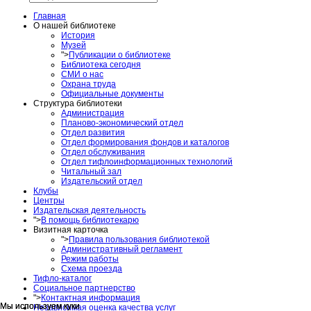
Главная
О нашей библиотеке
История
Музей
">
Публикации о библиотеке
Библиотека сегодня
СМИ о нас
Охрана труда
Официальные документы
Структура библиотеки
Администрация
Планово-экономический отдел
Отдел развития
Отдел формирования фондов и каталогов
Отдел обслуживания
Отдел тифлоинформационных технологий
Читальный зал
Издательский отдел
Клубы
Центры
Издательская деятельность
">
В помощь библиотекарю
Визитная карточка
">
Правила пользования библиотекой
Административный регламент
Режим работы
Схема проезда
Тифло-каталог
Социальное партнерство
">
Контактная информация
Мы используем куки
Мы используем куки
Независимая оценка качества услуг