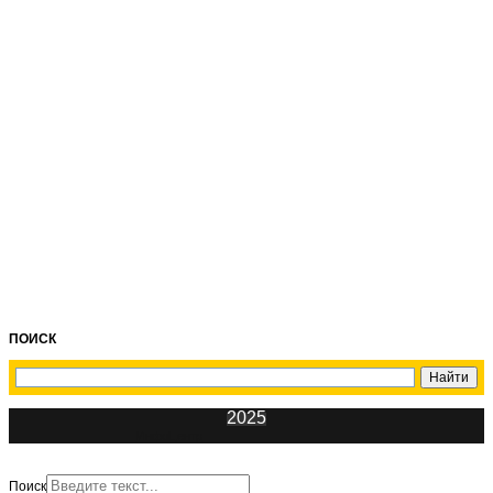
ПОИСК
2025
ИнфоЦентр
Поиск