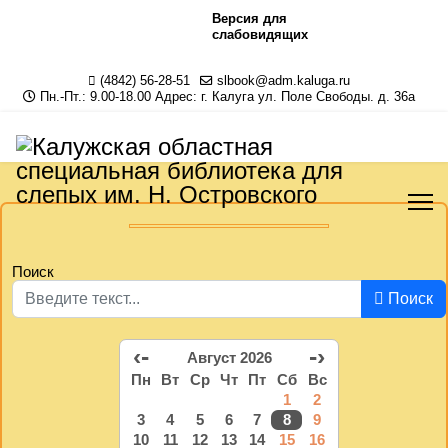
Версия для
слабовидящих
(4842) 56-28-51
slbook@adm.kaluga.ru
Пн.-Пт.: 9.00-18.00 Адрес: г. Калуга ул. Поле Свободы. д. 36а
Поиск
Поиск
‹-
-›
Август 2026
Пн
Вт
Ср
Чт
Пт
Сб
Вс
1
2
3
4
5
6
7
8
9
10
11
12
13
14
15
16