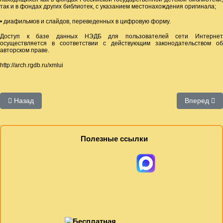
так и в фондах других библиотек, с указанием местонахождения оригинала;
• диафильмов и слайдов, переведенных в цифровую форму.
Доступ к базе данных НЭДБ для пользователей сети Интернет
осуществляется в соответствии с действующим законодательством об
авторском праве.
http://arch.rgdb.ru/xmlui
Предыдущий: Президентская библиотека имени Б.Н. Ельцина
Следующий:
Назад
Вперед
Полезные ссылки