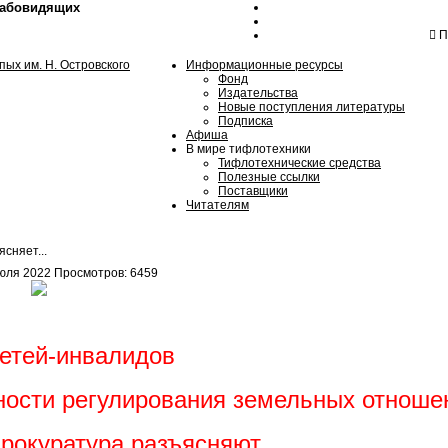
лабовидящих
Пн
Информационные ресурсы
Фонд
Издательства
Новые поступления литературы
Подписка
Афиша
В мире тифлотехники
Тифлотехнические средства
Полезные ссылки
Поставщики
Читателям
сняет...
юля 2022
Просмотров: 6459
детей-инвалидов
ности регулирования земельных отношен
прокуратура разъясняют