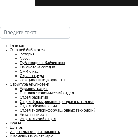
Поиск
Главная
О нашей библиотеке
История
Музей
Публикации о библиотеке
Библиотека сегодня
СМИ о нас
Охрана труда
Официальные документы
Структура библиотеки
Администрация
Планово-экономический отдел
Отдел развития
Отдел формирования фондов и каталогов
Отдел обслуживания
Отдел тифлоинформационных технологий
Читальный зал
Издательский отдел
Клубы
Центры
Издательская деятельность
В помощь библиотекарю