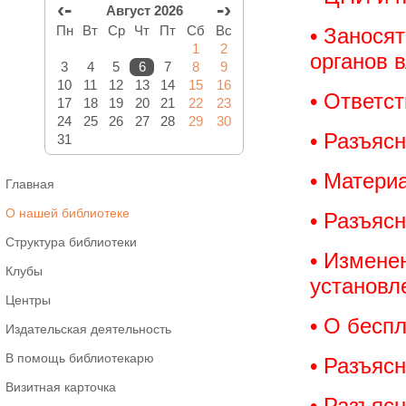
‹-
-›
Август 2026
Пн
Вт
Ср
Чт
Пт
Сб
Вс
• Занося
1
2
органов 
3
4
5
6
7
8
9
10
11
12
13
14
15
16
• Ответс
17
18
19
20
21
22
23
24
25
26
27
28
29
30
• Разъясн
31
• Материа
Главная
О нашей библиотеке
• Разъясн
Структура библиотеки
• Измене
Клубы
установл
Центры
• О бесп
Издательская деятельность
В помощь библиотекарю
• Разъясн
Визитная карточка
• Разъясн