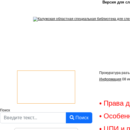
Версия для с
Featured
Прокуратура разъя
Информация
08 и
• Права 
Поиск
• Особен
Поиск
• ЦПИ и 