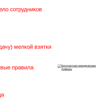
ело сотрудников
дачу) мелкой взятки
овые правила
да