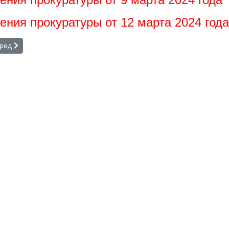
нения прокуратуры от 12 марта 2024 года
Укрупненный шрифт
дующий: Задать вопрос
ред