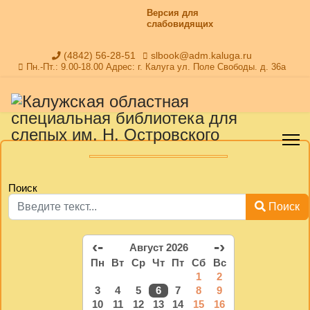
Версия для
слабовидящих
(4842) 56-28-51
slbook@adm.kaluga.ru
Пн.-Пт.: 9.00-18.00 Адрес: г. Калуга ул. Поле Свободы. д. 36а
Поиск
Поиск
‹-
-›
Август 2026
Пн
Вт
Ср
Чт
Пт
Сб
Вс
1
2
3
4
5
6
7
8
9
10
11
12
13
14
15
16